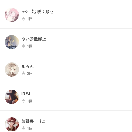
‌‌ ⋆‌⟡ ‌妃 咲 ⌇ 順セ
1回
highlight
ゆい@低浮上
1回
highlight
まろん
3回
highlight
INFJ
1回
highlight
加賀美 りこ
1回
highlight