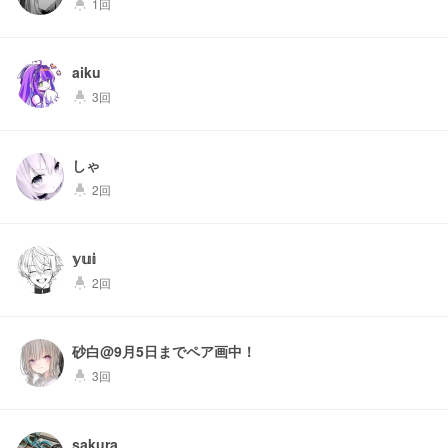
1回
highlight
aiku
3回
highlight
しゃ
2回
highlight
𝕪𝕦𝕚
2回
highlight
砂白@9月5日までペア画中！
3回
highlight
sakura