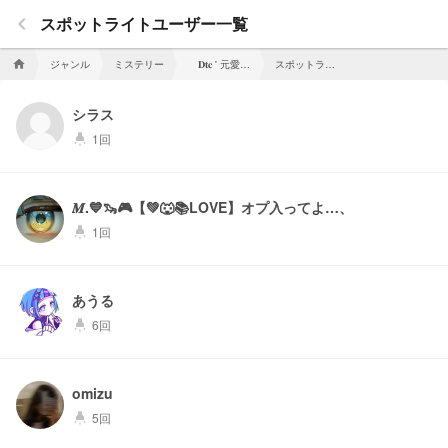
keyboard_arrow_left
スポットライトユーザー一覧
ジャンル
ミステリー
𝐃𝐭𝐜 ' 元愛され聖女 , 余命バレしたらしい
スポットライトユーザー一覧
home
シラス
1回
highlight
𝑴.💙🦦🎮️【💚🐺📚LOVE】オプ入ってよ…、
1回
highlight
あうる
6回
highlight
omizu
5回
highlight