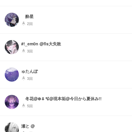
酔星
2回
highlight
#!_em0n @fls大失敗
3回
highlight
ゅたんぽ
3回
highlight
冬花@❄️🌷🫧@現本垢@今日から夏休み!!
5回
highlight
瀬と @