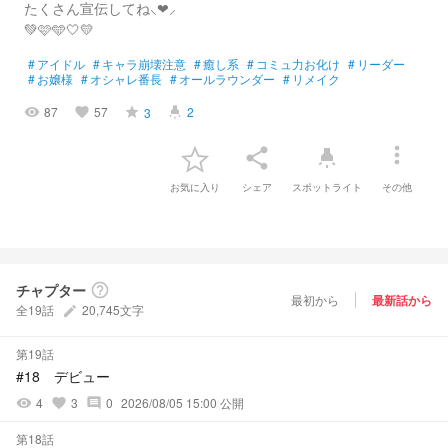
たくさん宣伝してね⸜❤︎⸝‍
💚🩷🩵‎🤍💛
#
アイドル
#
キャラ崩壊注意
#
癒し系
#
コミュ力お化け
#
リーダー
#
お嬢様
#
オシャレ番長
#
オールラウンダー
#
リメイク
87
57
2
3
visibility
favorite
grade
highlight
more_vert
share
highlight
お気に入り
シェア
スポットライト
その他
チャプター
help_outline
最初から
最新話から
全19話
20,745文字
create
第19話
#18 デビュー
4
3
0
2026/08/05 15:00 公開
visibility
favorite
comment
第18話