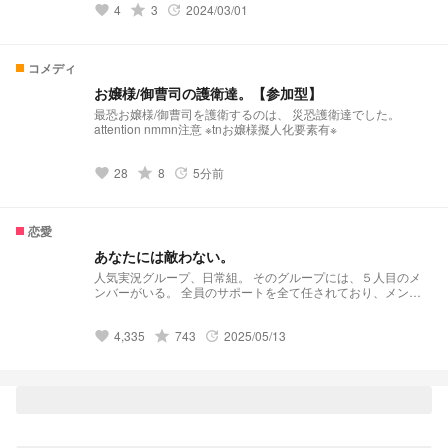
4
grade
3
2024/03/01
て、この世界を勝ち取れ。 絶望の世界で生き抜くのは‪✕‬‪‪✕‬
favorite
update
だ！！
コメディ
お嬢様/御曹司の護衛達。【参加型】
最恐お嬢様/御曹司を護衛するのは、 災恐護衛達でした。
attention nmmn注意 ※tnお嬢様擬人化要素有※
28
grade
8
5分前
favorite
update
恋愛
あなたには敵わない。
人気実況グループ、日常組。 そのグループには、５人目のメ
ンバーがいる。 全員のサポートを全て任されており、メンバ
ー全員が信頼する実力者。 そしてリーダー、クロノアの婚約
者である。 ※本人や他メンバー各々の生活、事実上には関係ご
4,335
grade
743
2025/05/13
ざいません。 妄想としてご覧下さい。
favorite
update