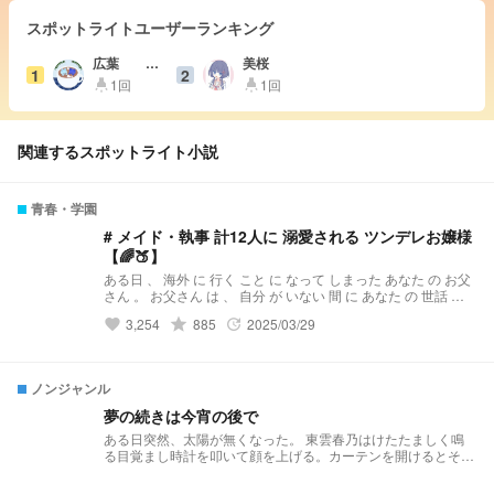
スポットライトユーザーランキング
広葉 未
美桜
1
2
央
1回
1回
highlight
highlight
関連するスポットライト小説
青春・学園
# メイド・執事 計12人に 溺愛される ツンデレお嬢様
【🌈🍑】
ある日 、 海外 に 行く こと に なって しまった あなた の お父
さん 。 お父さん は 、 自分 が いない 間 に あなた の 世話 を
してくれる 優秀な メイド ・ 執事 合計 12人 を 雇った 。 そん
3,254
grade
885
2025/03/29
favorite
update
な お嬢様 の 愛され 物語 です 。
ノンジャンル
夢の続きは今宵の後で
ある日突然、太陽が無くなった。 東雲春乃はけたたましく鳴
る目覚まし時計を叩いて顔を上げる。カーテンを開けるとそこ
にはやたら大きな赤黒い満月が浮かんでいた＿＿＿＿＿ タイ
ムリミットは900秒。 決められた運命に抗え＿＿＿＿＿ そし