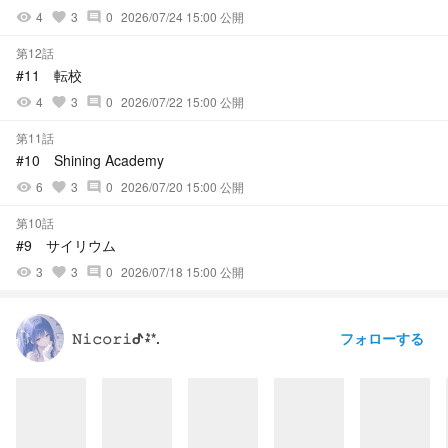
4
3
0
2026/07/24 15:00 公開
visibility
favorite
comment
第12話
#11 転校
4
3
0
2026/07/22 15:00 公開
visibility
favorite
comment
第11話
#10 Shining Academy
6
3
0
2026/07/20 15:00 公開
visibility
favorite
comment
第10話
#9 サイリウム
3
3
0
2026/07/18 15:00 公開
visibility
favorite
comment
フォローする
𝙽𝚒𝚌𝚘𝚛𝚒ᕷ⋆͛*.