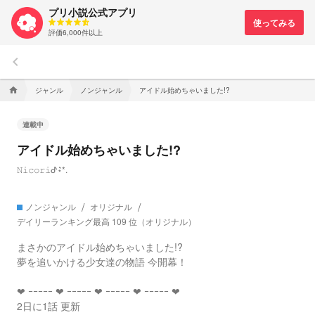
プリ小説公式アプリ
評価6,000件以上
keyboard_arrow_left
ジャンル
ノンジャンル
アイドル始めちゃいました!?
home
連載中
アイドル始めちゃいました!?
𝙽𝚒𝚌𝚘𝚛𝚒ᕷ⋆͛*.
ノンジャンル
オリジナル
デイリーランキング最高 109 位（オリジナル）
まさかのアイドル始めちゃいました!?
夢を追いかける少女達の物語 今開幕！
❤︎‬ ｰｰｰｰｰ ‪‪❤︎‬ ｰｰｰｰｰ ‪‪❤︎‬ ｰｰｰｰｰ ‪‪❤︎‬ ｰｰｰｰｰ ❤︎
2日に1話 更新