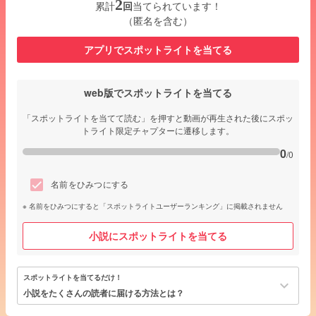
2
累計
回
当てられています！
（匿名を含む）
アプリでスポットライトを当てる
web版でスポットライトを当てる
「スポットライトを当てて読む」を押すと動画が再生された後にスポッ
トライト限定チャプターに遷移します。
0
/0
名前をひみつにする
名前をひみつにすると「スポットライトユーザーランキング」に掲載されません
小説にスポットライトを当てる
スポットライトを当てるだけ！
keyboard_arrow_down
小説をたくさんの読者に届ける方法とは？