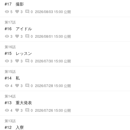
#17 撮影
5
3
0
2026/08/03 15:00 公開
visibility
favorite
comment
第17話
#16 アイドル
3
3
0
2026/08/01 15:00 公開
visibility
favorite
comment
第16話
#15 レッスン
3
3
0
2026/07/30 15:00 公開
visibility
favorite
comment
第15話
#14 私
4
3
0
2026/07/28 15:00 公開
visibility
favorite
comment
第14話
#13 重大発表
4
3
0
2026/07/26 15:00 公開
visibility
favorite
comment
第13話
#12 入寮