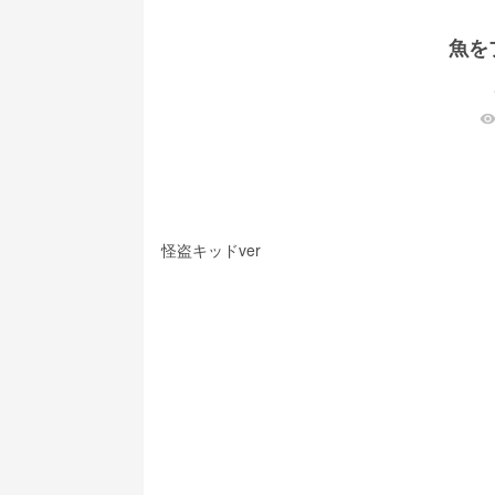
魚を
visibilit
怪盗キッドver