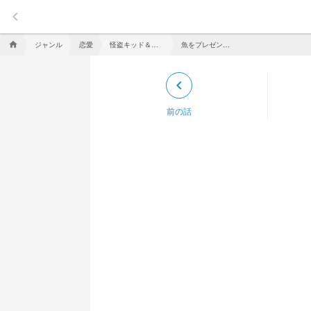
keyboard_arrow_left
ジャンル
恋愛
怪盗キッド＆黒羽快斗の反応集！
魚をプレゼントしてみた！
home
keyboard_arrow_left
前の話