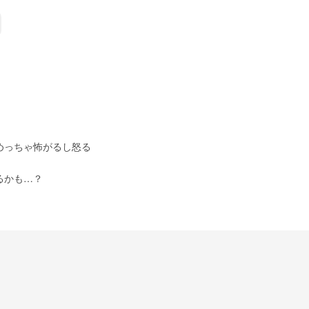
めっちゃ怖がるし怒る
るかも…？