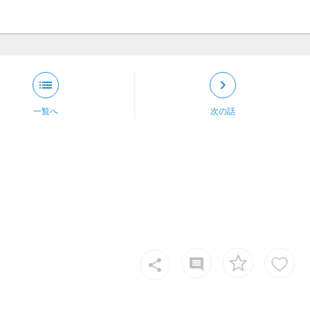
list
keyboard_arrow_right
一覧へ
次の話
insert_comment
share