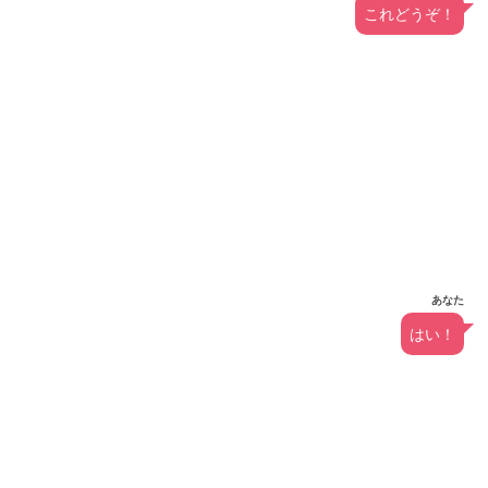
これどうぞ！
あなた
はい！