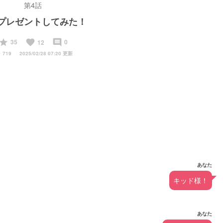
第4話
プレゼントしてみた！
start
favorite
insert_comment
35
0
12
y
719
2025/02/28 07:20 更新
あなた
キッド様！
あなた