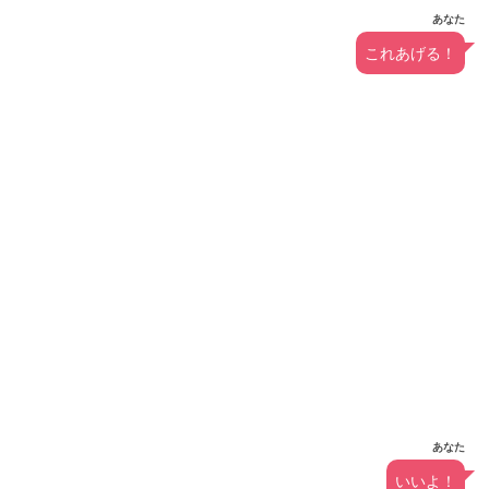
あなた
これあげる！
あなた
いいよ！