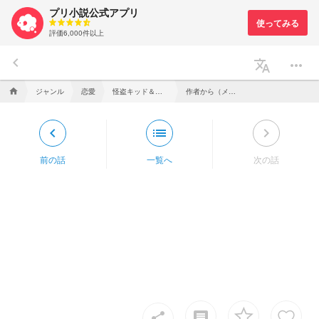
プリ小説公式アプリ
評価6,000件以上
keyboard_arrow_left
translate
more_horiz
ジャンル
恋愛
怪盗キッド＆黒羽快斗の反応集！
作者から（メッセージ）
home
keyboard_arrow_left
list
keyboard_arrow_right
前の話
一覧へ
次の話
insert_comment
share