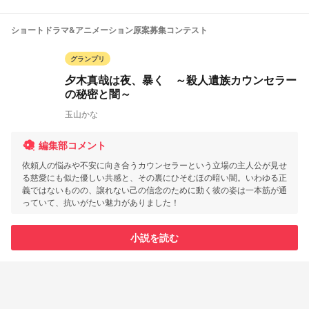
ショートドラマ&アニメーション原案募集コンテスト
グランプリ
夕木真哉は夜、暴く ～殺人遺族カウンセラー
の秘密と闇～
玉山かな
編集部コメント
依頼人の悩みや不安に向き合うカウンセラーという立場の主人公が見せ
る慈愛にも似た優しい共感と、その裏にひそむほの暗い闇。いわゆる正
義ではないものの、譲れない己の信念のために動く彼の姿は一本筋が通
っていて、抗いがたい魅力がありました！
小説を読む