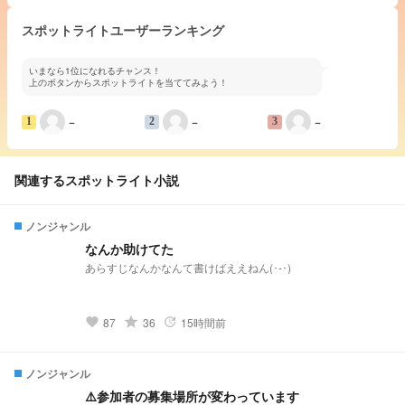
スポットライトユーザーランキング
いまなら1位になれるチャンス！
上のボタンからスポットライトを当ててみよう！
−
−
−
1
2
3
関連するスポットライト小説
ノンジャンル
なんか助けてた
あらすじなんかなんて書けばええねん(･-･)
grade
87
36
15時間前
favorite
update
ノンジャンル
⚠️参加者の募集場所が変わっています