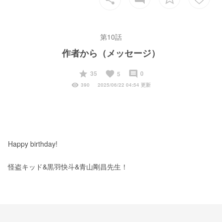
第10話
作者から（メッセージ）
start
favorite
insert_comment
35
0
5
visibility
390
2025/06/22 04:54 更新
Happy birthday! 
怪盗キッド&黒羽快斗&青山剛昌先生！