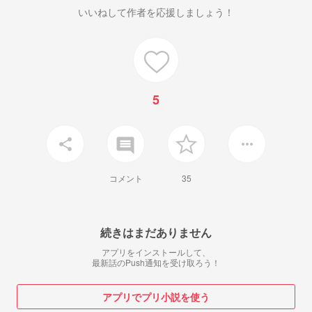
いいねして作者を応援しましょう！
5
insert_comment
share
more_horiz
コメント
35
続きはまだありません
アプリをインストールして、
最新話のPush通知を受け取ろう！
アプリでプリ小説を使う