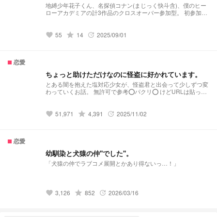
地縛少年花子くん、名探偵コナン(まじっく快斗含)、僕のヒー
ローアカデミアの計3作品のクロスオーバー参加型。 初参加の
方もお気軽にどうぞ！！
grade
55
14
2025/09/01
favorite
update
恋愛
ちょっと助けただけなのに怪盗に好かれています。
とある闇を抱えた塩対応少女が、怪盗君と出会って少しずつ変
わっていくお話。 無許可で参考⭕️パクリ⭕️ けどURLは貼って
くれると嬉しいです
grade
51,971
4,391
2025/11/02
favorite
update
恋愛
幼馴染と犬猿の仲''でした''。
「犬猿の仲でラブコメ展開とかあり得ないっ…！」
grade
3,126
852
2026/03/16
favorite
update