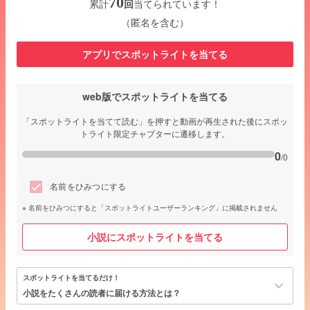
70
累計
回
当てられています！
（匿名を含む）
アプリでスポットライトを当てる
web版でスポットライトを当てる
「スポットライトを当てて読む」を押すと動画が再生された後にスポッ
トライト限定チャプターに遷移します。
0
/0
名前をひみつにする
名前をひみつにすると「スポットライトユーザーランキング」に掲載されません
小説にスポットライトを当てる
スポットライトを当てるだけ！
keyboard_arrow_down
小説をたくさんの読者に届ける方法とは？