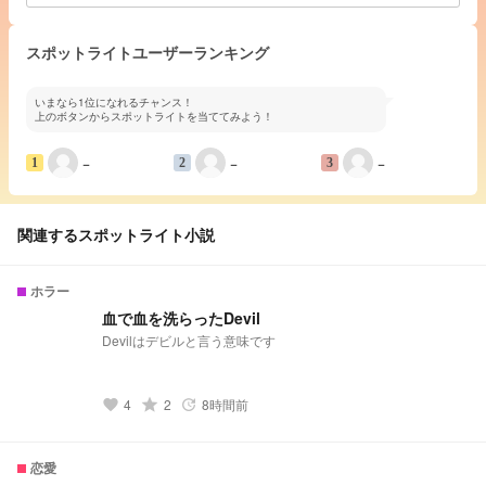
スポットライトユーザーランキング
いまなら1位になれるチャンス！
上のボタンからスポットライトを当ててみよう！
−
−
−
1
2
3
関連するスポットライト小説
ホラー
血で血を洗らったDevil
Devilはデビルと言う意味です
4
grade
2
8時間前
favorite
update
恋愛