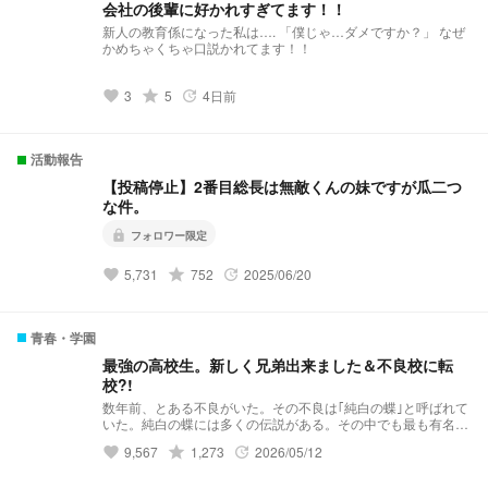
会社の後輩に好かれすぎてます！！
新人の教育係になった私は…. 「僕じゃ…ダメですか？」 なぜ
かめちゃくちゃ口説かれてます！！
3
grade
5
4日前
favorite
update
活動報告
【投稿停止】2番目総長は無敵くんの妹ですが瓜二つ
な件。
lock
フォロワー限定
5,731
grade
752
2025/06/20
favorite
update
青春・学園
最強の高校生。新しく兄弟出来ました＆不良校に転
校?!
数年前、とある不良がいた。その不良は｢純白の蝶｣と呼ばれて
いた。純白の蝶には多くの伝説がある。その中でも最も有名な
伝説……それは｢violent破滅｣これはviolentという極悪非道な不
9,567
grade
1,273
2026/05/12
favorite
update
良グループを1人で潰したという伝説だ。 そんな伝説を持って
いる純白の蝶はと言うと··········· 夢主:はぁ？！再婚？！ 夢主:新