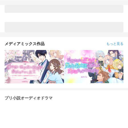
しい兄弟？！ 夢主:バリバリ不良校じゃねぇかよ!!! 最強の高校
生。新しく兄弟出来ました＆不良校に転校?! 𝕤𝕥𝕒𝕣𝕥 ⚠︎パクリ
❌(似ているものがあってもパクリではありません。)口調迷
子。
メディアミックス作品
もっと見る
プリ小説オーディオドラマ