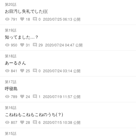
第20話
お目汚し失礼でした(((
791
18
0
2020/07/25 06:13 公開
visibility
favorite
comment
第19話
知ってました…？
950
31
29
2020/07/24 04:47 公開
visibility
favorite
comment
第18話
あーるさん
841
25
0
2020/07/24 03:14 公開
visibility
favorite
comment
第17話
呼寝島
789
24
1
2020/07/19 11:57 公開
visibility
favorite
comment
第16話
こねねもこねもこねのうち(？)
807
28
6
2020/07/15 10:38 公開
visibility
favorite
comment
第15話