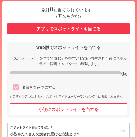
0
累計
回
当てられています！
（匿名を含む）
アプリでスポットライトを当てる
web版でスポットライトを当てる
「スポットライトを当てて読む」を押すと動画が再生された後にスポッ
トライト限定チャプターに遷移します。
0
/0
名前をひみつにする
名前をひみつにすると「スポットライトユーザーランキング」に掲載されません
小説にスポットライトを当てる
スポットライトを当てるだけ！
keyboard_arrow_down
小説をたくさんの読者に届ける方法とは？