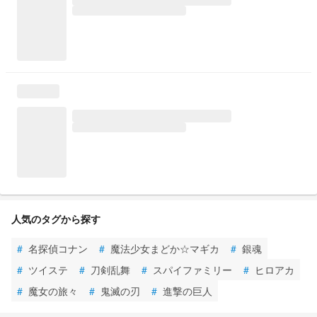
人気のタグから探す
#
名探偵コナン
#
魔法少女まどか☆マギカ
#
銀魂
#
ツイステ
#
刀剣乱舞
#
スパイファミリー
#
ヒロアカ
#
魔女の旅々
#
鬼滅の刃
#
進撃の巨人