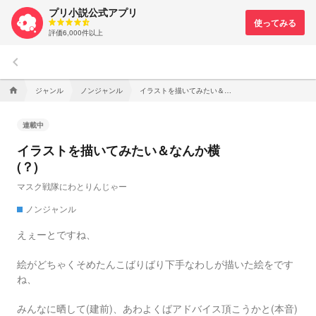
プリ小説公式アプリ
評価6,000件以上
keyboard_arrow_left
ジャンル
ノンジャンル
イラストを描いてみたい＆なんか横(？)
home
連載中
イラストを描いてみたい＆なんか横
(？)
マスク戦隊にわとりんじゃー
ノンジャンル
えぇーとですね、
絵がどちゃくそめたんこばりばり下手なわしが描いた絵をです
ね、
みんなに晒して(建前)、あわよくばアドバイス頂こうかと(本音)