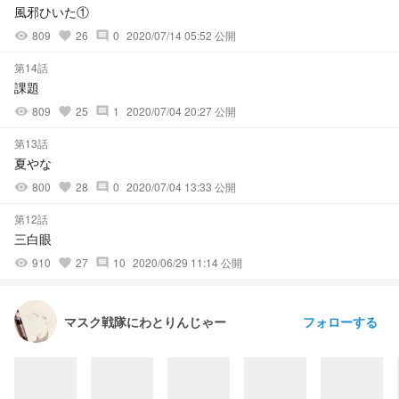
風邪ひいた①
809
26
0
2020/07/14 05:52 公開
visibility
favorite
comment
第14話
課題
809
25
1
2020/07/04 20:27 公開
visibility
favorite
comment
第13話
夏やな
800
28
0
2020/07/04 13:33 公開
visibility
favorite
comment
第12話
三白眼
910
27
10
2020/06/29 11:14 公開
visibility
favorite
comment
フォローする
マスク戦隊にわとりんじゃー