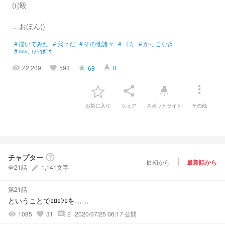
(((殴
…おほん()
#
描いてみた
#
我々だ
#
その他諸々
#
ゴミ
#
かっこなき
#
ﾊﾊｯ､ﾕﾒﾄｷﾎﾞｳ
22,209
593
0
68
visibility
favorite
grade
highlight
more_vert
share
highlight
お気に入り
シェア
スポットライト
その他
チャプター
help_outline
最初から
最新話から
全21話
1,141文字
create
第21話
ということでﾛﾛﾛﾝﾛを……
1085
31
2
2020/07/25 06:17 公開
visibility
favorite
comment