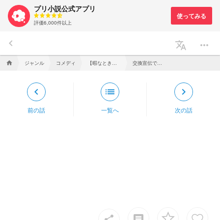
プリ小説公式アプリ
評価6,000件以上
keyboard_arrow_left
translate
more_horiz
ジャンル
コメディ
【暇なとき投稿】探偵社の無自覚女子、エロすぎる件について
交換宣伝ですｯ！！
home
keyboard_arrow_left
list
keyboard_arrow_right
前の話
一覧へ
次の話
insert_comment
share