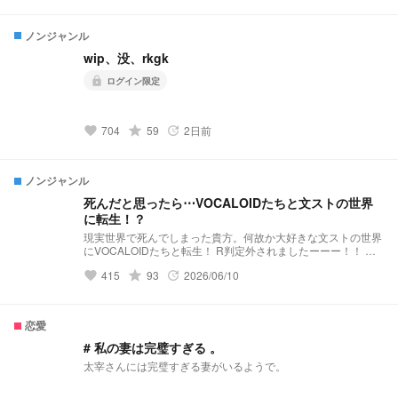
GO！！
ノンジャンル
wip、没、rkgk
ログイン限定
lock
grade
704
59
2日前
favorite
update
ノンジャンル
死んだと思ったら⋯VOCALOIDたちと文ストの世界
に転生！？
現実世界で死んでしまった貴方。何故か大好きな文ストの世界
にVOCALOIDたちと転生！ R判定外されましたーーー！！ 注
意↓ VOCALOIDが結構出ます 主が文ストのアニメ見切ってな
grade
415
93
2026/06/10
favorite
update
くて途中までしか話わからないのに書いてるのでなかなか進み
ません
恋愛
# 私の妻は完璧すぎる 。
太宰さんには完璧すぎる妻がいるようで。