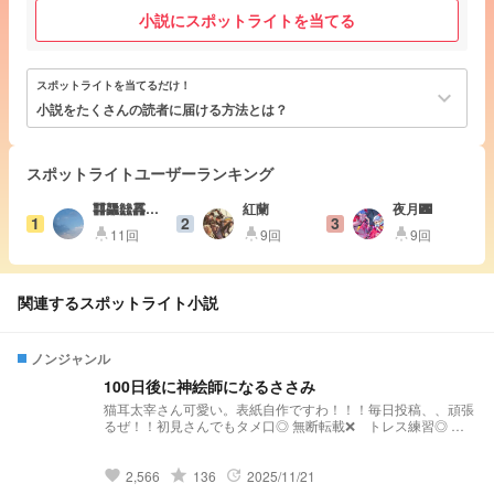
小説にスポットライトを当てる
スポットライトを当てるだけ！
keyboard_arrow_down
小説をたくさんの読者に届ける方法とは？
スポットライトユーザーランキング
䨻龘䲜靐䨺
紅蘭
夜月🌃
1
2
3
齉
11回
9回
9回
highlight
highlight
highlight
関連するスポットライト小説
ノンジャンル
100日後に神絵師になるささみ
猫耳太宰さん可愛い。表紙自作ですわ！！！毎日投稿、、頑張
るぜ！！初見さんでもタメ口◎ 無断転載❌ トレス練習◎ ト
レスしたものを投稿❌(許可とってくれたら◯だけど、ちゃんと
トレスって書いてね☆) まぁ、こんなクソ絵トレスする人いな
いと思うけどね☆ 最低でも1日1枚描く！！ 文スト、ボーカロ
grade
2,566
136
2025/11/21
favorite
update
イド、オリキャラ等。 リクエストあったらリクエスト箱へ