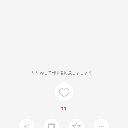
いいねして作者を応援しましょう！
11
insert_comment
share
more_horiz