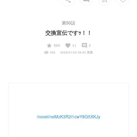
第50話
交換宣伝ですｯ！！
start
favorite
insert_comment
304
2
11
visibility
392
2026/01/25 08:43 更新
/novel/neMzK3R2i1cwY8G5XKJy