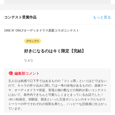
コンテスト受賞作品
もっと見る
ONE N’ ONLYオーディオドラマ原案コラボコンテスト
グランプリ
好きになるのはキミ限定【完結】
なぁな
編集部コメント
主人公は鈍感で口下手ではあるものの『コミュ障』というほどではない
ので、キャラの作り込みに関しては一考の余地があるものの、楽曲テー
マ、オーディオドラマ前提、登場人物の数などの制約が多いコンテスト
において、条件内できちんと可愛らしくまとまっているお話でした！
<br />転校生、幼馴染、親友といった王道ポジションのキャラたちがス
トーリーの中でそれぞれの役割を果たし、ハッピーな読後感に仕上がっ
ています。