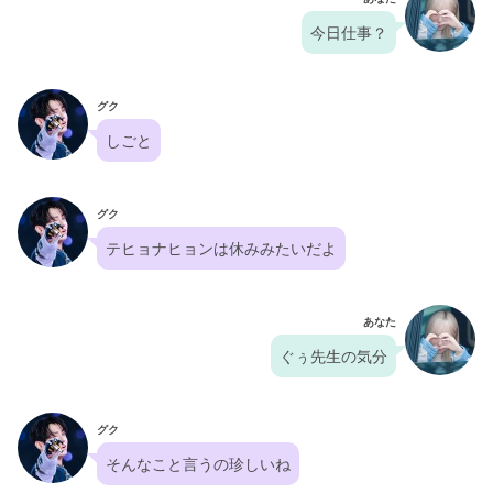
今日仕事？
グク
しごと
グク
テヒョナヒョンは休みみたいだよ
あなた
ぐぅ先生の気分
グク
そんなこと言うの珍しいね