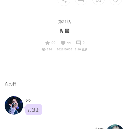
第21話
🫰🏻
start
favorite
insert_comment
90
0
11
visibility
396
2026/06/06 13:16 更新
次の日
グク
おはよ
あなた