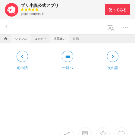
プリ小説公式アプリ
評価6,000件以上
keyboard_arrow_left
translate
more_horiz
ジャンル
コメディ
病院嫌い
home
🫰🏻
keyboard_arrow_left
list
keyboard_arrow_right
前の話
一覧へ
次の話
insert_comment
share