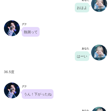
おはよ
グク
熱測って
あなた
はーい
36.5度
グク
うん！下がったね
あなた