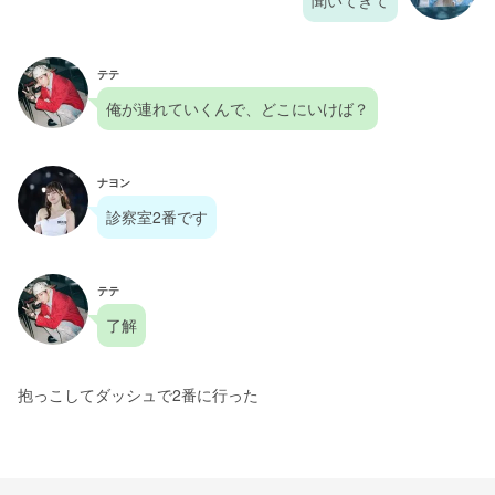
聞いてきて
テテ
俺が連れていくんで、どこにいけば？
ナヨン
診察室2番です
テテ
了解
抱っこしてダッシュで2番に行った