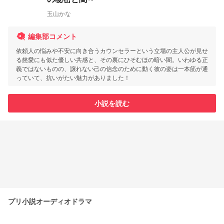
玉山かな
編集部コメント
依頼人の悩みや不安に向き合うカウンセラーという立場の主人公が見せ
る慈愛にも似た優しい共感と、その裏にひそむほの暗い闇。いわゆる正
義ではないものの、譲れない己の信念のために動く彼の姿は一本筋が通
っていて、抗いがたい魅力がありました！
小説を読む
プリ小説オーディオドラマ