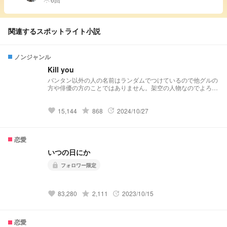
関連するスポットライト小説
ノンジャンル
Kill you
バンタン以外の人の名前はランダムでつけているので他グルの
方や俳優の方のことではありません。架空の人物なのでよろし
くお願いします🙇‍♀️ パクリなどはやめて下さい。 殺し屋のグク
と警察官のヒョンたちの話 確実に殺します
grade
15,144
868
2024/10/27
favorite
update
恋愛
いつの日にか
フォロワー限定
lock
grade
83,280
2,111
2023/10/15
favorite
update
恋愛