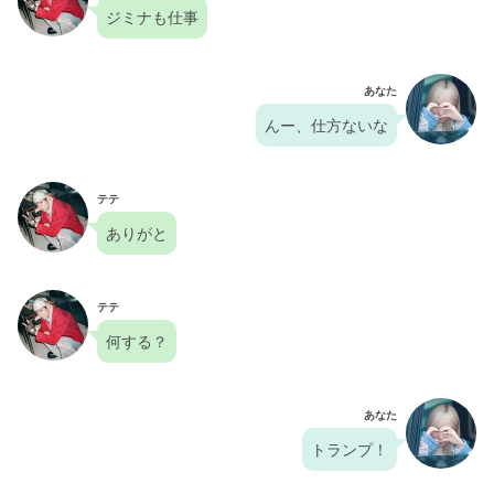
ジミナも仕事
あなた
んー、仕方ないな
テテ
ありがと
テテ
何する？
あなた
トランプ！