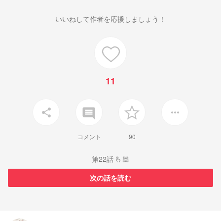
いいねして作者を応援しましょう！
11
insert_comment
share
more_horiz
コメント
90
第22話 🫰🏻
次の話を読む