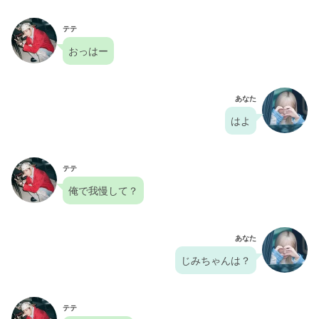
テテ
おっはー
あなた
はよ
テテ
俺で我慢して？
あなた
じみちゃんは？
テテ