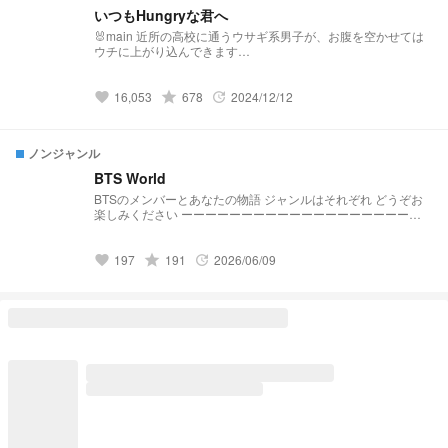
いつもHungryな君へ
🐰main 近所の高校に通うウサギ系男子が、お腹を空かせては
ウチに上がり込んできます…
grade
16,053
678
2024/12/12
favorite
update
ノンジャンル
BTS World
BTSのメンバーとあなたの物語 ジャンルはそれぞれ どうぞお
楽しみください ーーーーーーーーーーーーーーーーーーーー
ー ・1話完結です ・年齢層は様々 ・R18作品には※マークがつ
きます
grade
197
191
2026/06/09
favorite
update