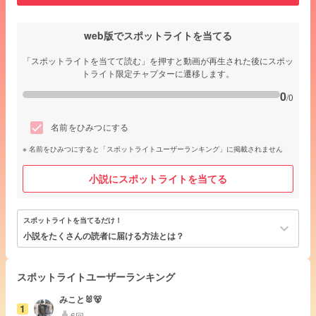
web版でスポットライトを当てる
「スポットライトを当てて読む」を押すと動画が再生された後にスポッ
トライト限定チャプターに遷移します。
0
/0
名前をひみつにする
名前をひみつにすると「スポットライトユーザーランキング」に掲載されません
小説にスポットライトを当てる
スポットライトを当てるだけ！
keyboard_arrow_down
小説をたくさんの読者に届ける方法とは？
スポットライトユーザーランキング
みこと🐰🐻‍
1
6回
highlight