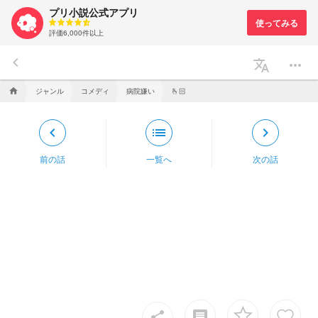
プリ小説公式アプリ
評価6,000件以上
keyboard_arrow_left
translate
more_horiz
ジャンル
コメディ
病院嫌い
home
🫰🏻
keyboard_arrow_left
list
keyboard_arrow_right
前の話
一覧へ
次の話
insert_comment
share