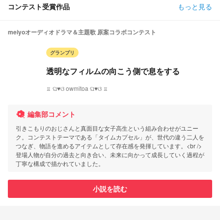
コンテスト受賞作品
もっと見る
meiyoオーディオドラマ＆主題歌 原案コラボコンテスト
グランプリ
透明なフィルムの向こう側で息をする
♖ ଘ♥ଓ owmitoa ଘ♥ଓ ♖
編集部コメント
引きこもりのおじさんと真面目な女子高生という組み合わせがユニー
ク。コンテストテーマである「タイムカプセル」が、世代の違う二人を
つなぎ、物語を進めるアイテムとして存在感を発揮しています。<br />
登場人物が自分の過去と向き合い、未来に向かって成長していく過程が
丁寧な構成で描かれていました。
小説を読む