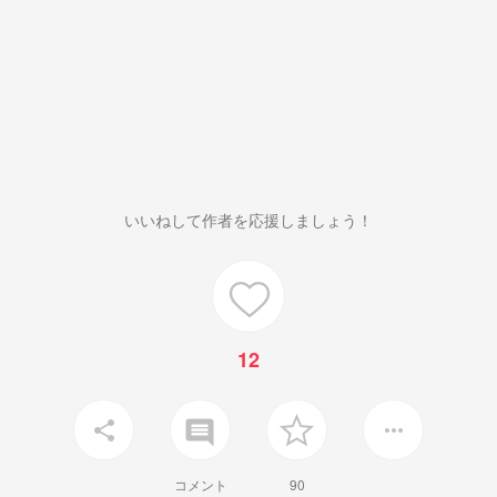
いいねして作者を応援しましょう！
12
insert_comment
share
more_horiz
コメント
90