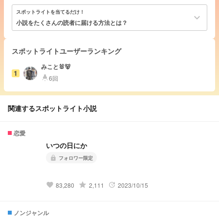
スポットライトを当てるだけ！
keyboard_arrow_down
小説をたくさんの読者に届ける方法とは？
スポットライトユーザーランキング
みこと🐰🐻‍
1
6回
highlight
関連するスポットライト小説
恋愛
いつの日にか
フォロワー限定
lock
grade
83,280
2,111
2023/10/15
favorite
update
ノンジャンル