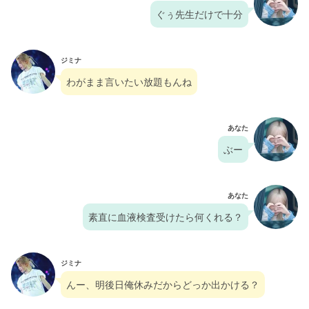
ぐぅ先生だけで十分
ジミナ
わがまま言いたい放題もんね
あなた
ぶー
あなた
素直に血液検査受けたら何くれる？
ジミナ
んー、明後日俺休みだからどっか出かける？