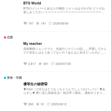
BTS World
BTSのメンバーとあなたの物語 ジャンルはそれぞれ どうぞお
楽しみください ーーーーーーーーーーーーーーーーーーーー
ー ・1話完結です ・年齢層は様々 ・R18作品には※マークがつ
きます
grade
197
191
2026/06/09
favorite
update
恋愛
My teacher
高校教師ジョングクと、生徒のソクジンの話 ___卒業してから
グク先生とはもう会ってないの？あんなに好きだったのに ___
あー…(一緒に住んでるけど)、今度学校行こうかな
grade
3,817
391
2025/07/29
favorite
update
青春・学園
優等生の秘密🤫
🐥main この2人はどうなっちゃうんでしょうか(ㆆᴗㆆ)♡ 🐥あ
らすじ🐥 夢に見た高校生活✨ 初日早々寝坊… 遅刻ギリギリの
あなた 下駄箱に向かう途中 前方から数人の男子に 囲まれなが
らどこかへ連れていかれる メガネの地味な男子とすれ違う…
初投稿で投稿も遅くなりますが頑張ってストーリーを仕上げて
grade
260
91
2025/09/12
favorite
update
行けたらと思ってます！ 下手で誤字などあると思いますが 暖