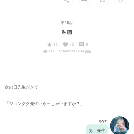
第18話
🫰🏻
start
favorite
insert_comment
90
0
12
visibility
421
2026/06/03 14:14 更新
次の日先生がきて
「ジョングク先生いらっしゃいますか？」
あなた
あ、先生