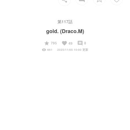
第117話
gold. (Draco.M)
start
favorite
insert_comment
795
8
49
visibility
661
2025/11/05 10:00 更新