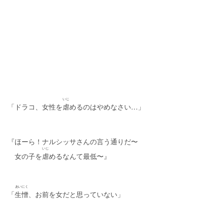
いじ
「ドラコ、女性を
虐
めるのはやめなさい…」
『ほーら！ナルシッサさんの言う通りだ〜
いじ
　女の子を
虐
めるなんて最低〜』
あいにく
「
生憎
、お前を女だと思っていない」