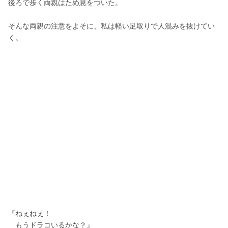
後ろで歩く両親はため息をついた。
そんな両親の注意をよそに、私は軽い足取りで人混みを抜けてい
く。
『ねぇねぇ！
　もうドラコいるかな？』