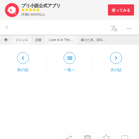
プリ小説公式アプリ
評価6,000件以上
keyboard_arrow_left
translate
more_horiz
ジャンル
恋愛
解けた糸。(Draco.M)
home
Love Is In The Air .
keyboard_arrow_left
list
keyboard_arrow_right
前の話
一覧へ
次の話
insert_comment
share