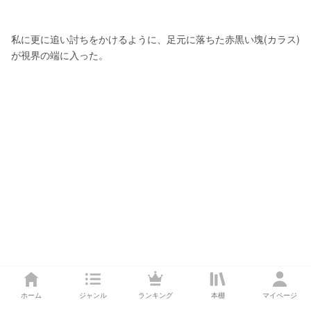
私に更に追い討ちをかけるように、足元に落ちた赤黒い塊(カラス)
が視界の端に入った。
ホーム
ジャンル
ランキング
本棚
マイページ