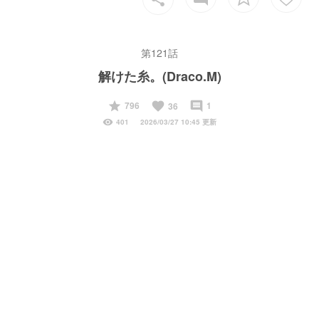
第121話
解けた糸。(Draco.M)
start
favorite
insert_comment
796
1
36
visibility
401
2026/03/27 10:45 更新