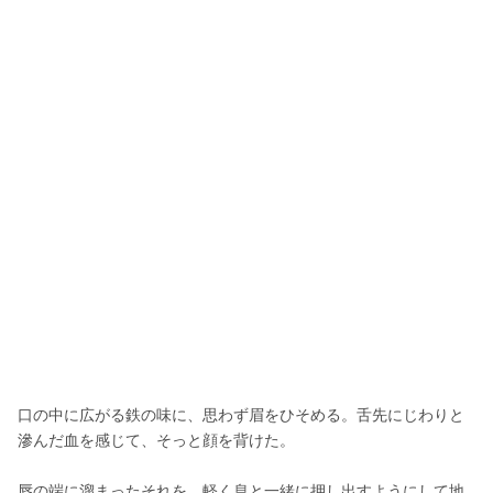
口の中に広がる鉄の味に、思わず眉をひそめる。舌先にじわりと
滲んだ血を感じて、そっと顔を背けた。
唇の端に溜まったそれを、軽く息と一緒に押し出すようにして地