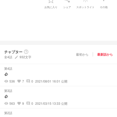
お気に入り
シェア
スポットライト
その他
チャプター
help_outline
最初から
最新話から
全4話
932文字
create
第4話
🥀
536
7
0
2021/08/01 16:01 公開
visibility
favorite
comment
第3話
🥀
563
9
0
2021/03/15 13:33 公開
visibility
favorite
comment
第2話