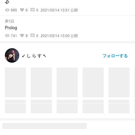
🥀
685
6
0
2021/03/14 13:31 公開
visibility
favorite
comment
第1話
Prolog
741
8
0
2021/03/14 13:00 公開
visibility
favorite
comment
フォローする
➹ し ら す ➷