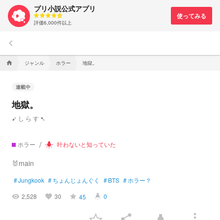
プリ小説公式アプリ
評価6,000件以上
keyboard_arrow_left
ジャンル
ホラー
地獄。
home
連載中
地獄。
➹ し ら す ➷
ホラー
叶わないと知っていた
wb_incandescent
🐰main
#
Jungkook
#
ちょんじょんぐく
#
BTS
#
ホラー？
2,528
30
0
45
visibility
favorite
grade
highlight
more_vert
share
highlight