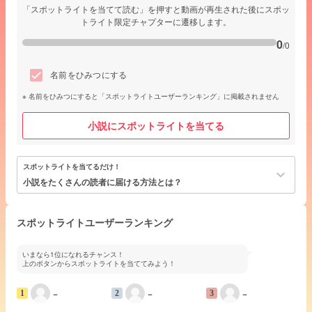
「スポットライトを当てて読む」を押すと動画が再生された後にスポッ
トライト限定チャプターに遷移します。
0
/0
名前をひみつにする
名前をひみつにすると「スポットライトユーザーランキング」に掲載されません
小説にスポットライトを当てる
スポットライトを当てるだけ！
keyboard_arrow_down
小説をたくさんの読者に届ける方法とは？
スポットライトユーザーランキング
いまなら1位になれるチャンス！
上のボタンからスポットライトを当ててみよう！
−
−
−
1
2
3