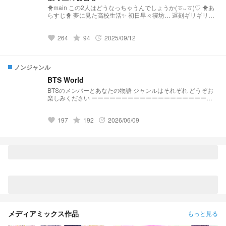
🐥main この2人はどうなっちゃうんでしょうか(ㆆᴗㆆ)♡ 🐥あ
らすじ🐥 夢に見た高校生活✨ 初日早々寝坊… 遅刻ギリギリの
あなた 下駄箱に向かう途中 前方から数人の男子に 囲まれなが
らどこかへ連れていかれる メガネの地味な男子とすれ違う…
264
grade
94
2025/09/12
初投稿で投稿も遅くなりますが頑張ってストーリーを仕上げて
favorite
update
行けたらと思ってます！ 下手で誤字などあると思いますが 暖
かい目で見てください🙇‍♂️ ではどうぞ😊
ノンジャンル
BTS World
BTSのメンバーとあなたの物語 ジャンルはそれぞれ どうぞお
楽しみください ーーーーーーーーーーーーーーーーーーーー
ー ・1話完結です ・年齢層は様々 ・R18作品には※マークがつ
きます
197
grade
192
2026/06/09
favorite
update
メディアミックス作品
もっと見る