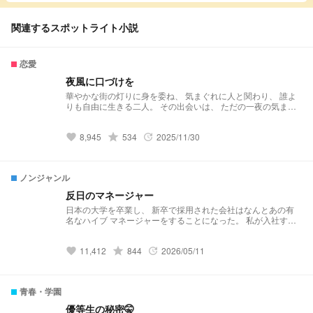
関連するスポットライト小説
恋愛
夜風に口づけを
華やかな街の灯りに身を委ね、 気まぐれに人と関わり、 誰よ
りも自由に生きる二人。 その出会いは、 ただの一夜の気まぐ
れにすぎなかった。 互いに飽きるはずの関係は、 いつしか目
を逸らせない 特別なものに変わっていく。 けれども、酒、夜
8,945
grade
534
2025/11/30
遊び、 そして人の温もりを求める癖は消えない。 心の奥に芽
favorite
update
生える嫉妬と独占欲は、 二人を何度も試し、傷つけ、また惹
き寄せる。 完全に一人だけを選べないまま、 それでも確かに
“他とは違う”存在へと変わっていく＿＿。 夜に踊るような危う
ノンジャンル
さと、 離れられない熱に溺れる二人の行方は、 愛か、それと
も依存か。 ⚠︎自己満足小説 ⚠︎気まぐれ返信
反日のマネージャー
日本の大学を卒業し、 新卒で採用された会社はなんとあの有
名なハイブ マネージャーをすることになった。 私が入社する
と同時にデビューをしたグループ enhypen。そのマネージャ
ーをするのかと思いきや辞令はbtsのマネージャーだった。 挨
11,412
grade
844
2026/05/11
拶をして1日まで気づいたこと。 彼らは反日だった。
favorite
update
青春・学園
優等生の秘密🤫