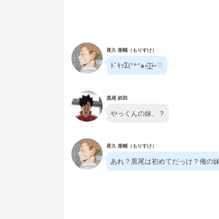
夜久 衛輔（もりすけ）
ﾄﾞｷｯΣ(°꒫°๑=͟͟͞)➳♡
黒尾 鉄郎
やっくんの妹、？
夜久 衛輔（もりすけ）
あれ？黒尾は初めてだっけ？俺の