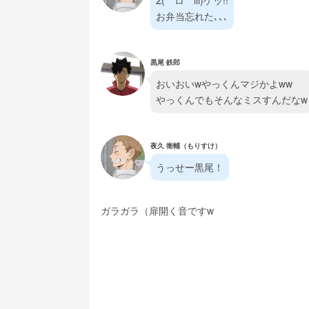
Σ(￣ロ￣lll)ゲッ!!
お弁当忘れた､､､
黒尾 鉄郎
おいおいwやっくんマジかよww
やっくんでもそんなミスすんだなw
夜久 衛輔（もりすけ）
うっせー黒尾！
ガラガラ（扉開く音ですw