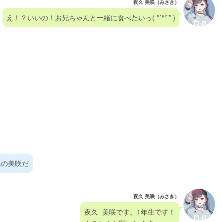
夜久 美咲（みさき）
え！？いいの！お兄ちゃんと一緒に食べたいっ( *´꒳`* )
妹の美咲だ
夜久 美咲（みさき）
夜久  美咲です。1年生です！