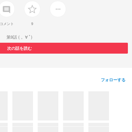
insert_comment
more_horiz
コメント
9
第9話 ( 。∀ ﾟ)
次の話を読む
フォローする