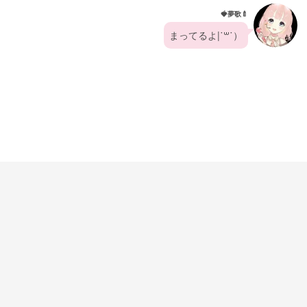
🍓夢歌🍼
まってるよ|˙꒳​˙）