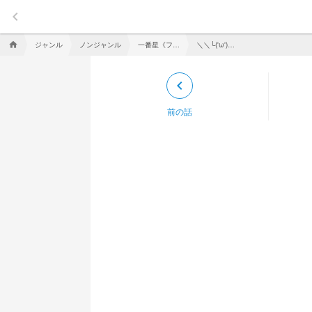
keyboard_arrow_left
ジャンル
ノンジャンル
一番星《ファンクラブ》
＼＼└('ω')┘//／／
home
keyboard_arrow_left
前の話