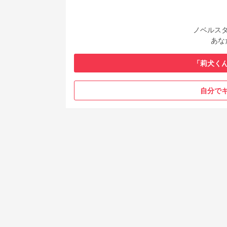
ノベルス
あな
「莉犬くん
自分で