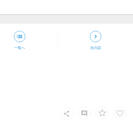
list
keyboard_arrow_right
一覧へ
次の話
insert_comment
share