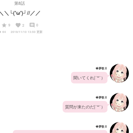
第8話
＼＼└('ω')┘//／／
start
favorite
insert_comment
9
0
2
ity
64
2019/11/10 13:50 更新
🍓夢歌🍼
聞いてくれ|˙꒳​˙）
🍓夢歌🍼
質問が来たのだ|˙꒳​˙）
🍓夢歌🍼