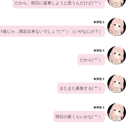
だから、明日に返事しようと思うんだけど|˙꒳​˙）
🍓夢歌🍼
1個じゃ…満足出来ないでしょ？|˙꒳​˙）（いやなにが？）
🍓夢歌🍼
だから|˙꒳​˙）
🍓夢歌🍼
またまた募集する|˙꒳​˙）
🍓夢歌🍼
明日の夜くらいかな|˙꒳​˙）