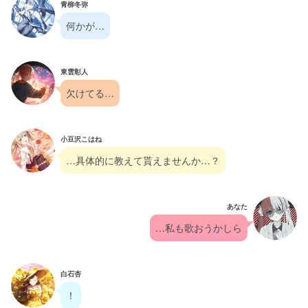
青柳冬弥
何かが…
東雲彰人
欠けてる…
小豆沢こはね
…具体的に教えて貰えませんか…？
あなた
…私も歌おうかしら
白石杏
！