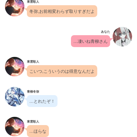
東雲彰人
冬弥,お前相変わらず取りすぎだよ
あなた
…凄いね青柳さん
東雲彰人
こいつ,こういうのは得意なんだよ
青柳冬弥
…とれたぞ！
東雲彰人
…ほらな