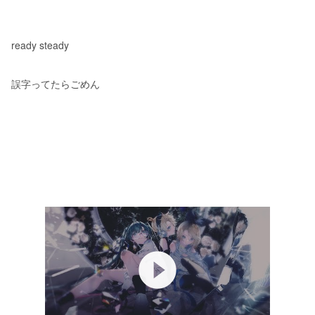
ready steady
誤字ってたらごめん
play_circle_filled