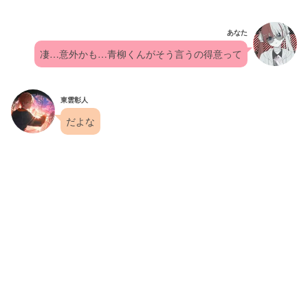
あなた
凄…意外かも…青柳くんがそう言うの得意って
東雲彰人
だよな