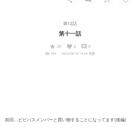
第12話
第十一話
start
favorite
insert_comment
30
0
8
visibility
366
2024/06/18 14:06 更新
前回…ビビバスメンバーと買い物することになってます(後編)