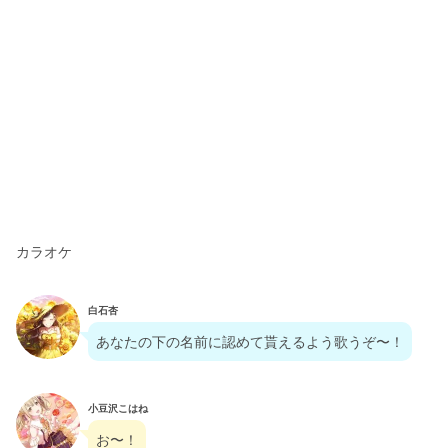
カラオケ
白石杏
あなたの下の名前に認めて貰えるよう歌うぞ〜！
小豆沢こはね
お〜！