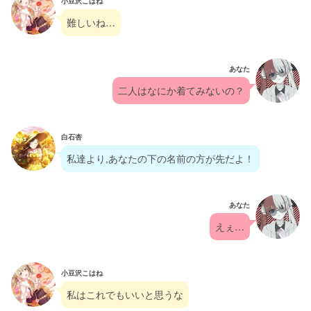
小豆沢こはね
難しいね…
あなた
二人はなにか着てみないの？
白石杏
私達より,あなたの下の名前の方が先だよ！
あなた
えぇ…
小豆沢こはね
私はこれでもいいと思うな