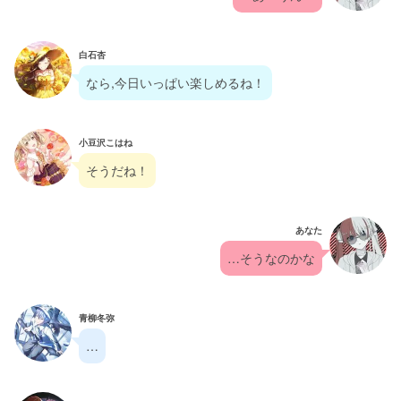
白石杏
なら,今日いっぱい楽しめるね！
小豆沢こはね
そうだね！
あなた
…そうなのかな
青柳冬弥
…