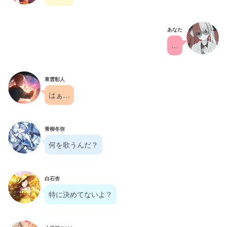
あなた
…
東雲彰人
はぁ…
青柳冬弥
何を歌うんだ？
白石杏
特に決めてないよ？