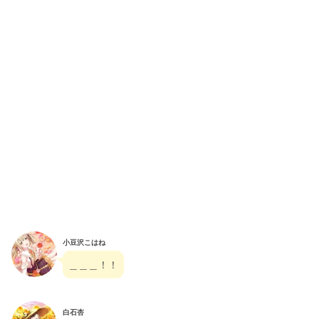
小豆沢こはね
＿＿＿！！
白石杏