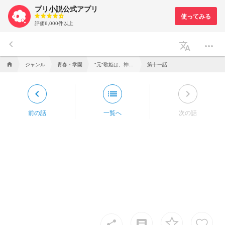
プリ小説公式アプリ
評価6,000件以上
keyboard_arrow_left
translate
more_horiz
ジャンル
青春・学園
"元"歌姫は、神高生
第十一話
home
keyboard_arrow_left
list
keyboard_arrow_right
前の話
一覧へ
次の話
insert_comment
share