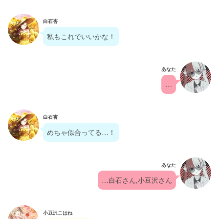
白石杏
私もこれでいいかな！
あなた
…
白石杏
めちゃ似合ってる…！
あなた
…白石さん,小豆沢さん
小豆沢こはね