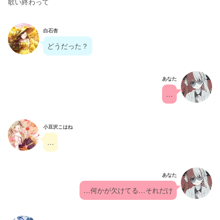
歌い終わって
白石杏
どうだった？
あなた
…
小豆沢こはね
…
あなた
…何かが欠けてる…それだけ