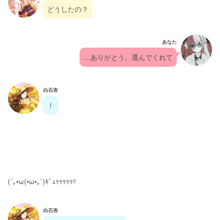
どうしたの？
あなた
…ありがとう。選んでくれて
白石杏
！
(´｡•ω(•ω•｡`)ｷﾞｭｩｩｩｩｩ♡
白石杏