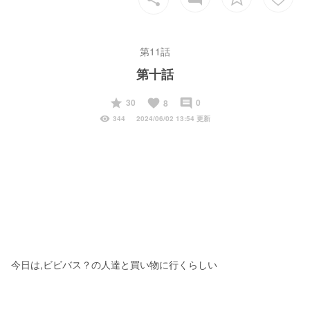
第11話
第十話
start
favorite
insert_comment
30
0
8
visibility
344
2024/06/02 13:54 更新
今日は,ビビバス？の人達と買い物に行くらしい