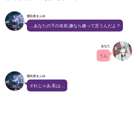
朝比奈まふゆ
…あなたの下の名前,嫌なら嫌って言うんだよ？
あなた
うん
朝比奈まふゆ
それじゃあ,私は…