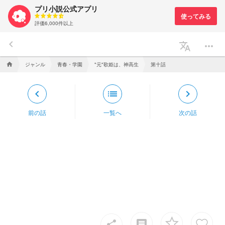
プリ小説公式アプリ
評価6,000件以上
keyboard_arrow_left
translate
more_horiz
ジャンル
青春・学園
"元"歌姫は、神高生
第十話
home
keyboard_arrow_left
list
keyboard_arrow_right
前の話
一覧へ
次の話
insert_comment
share