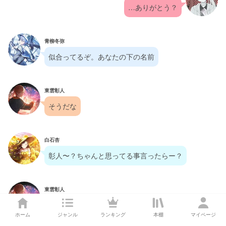
…ありがとう？
青柳冬弥
似合ってるぞ。あなたの下の名前
東雲彰人
そうだな
白石杏
彰人〜？ちゃんと思ってる事言ったらー？
東雲彰人
…ッチ
ホーム
ジャンル
ランキング
本棚
マイページ