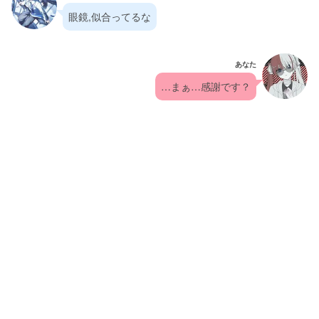
眼鏡,似合ってるな
あなた
…まぁ…感謝です？