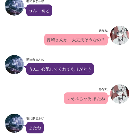
朝比奈まふゆ
うん。奏と
あなた
宵崎さんか…大丈夫そうなの？
朝比奈まふゆ
うん。心配してくれてありがとう
あなた
…それじゃあ,またね
朝比奈まふゆ
またね