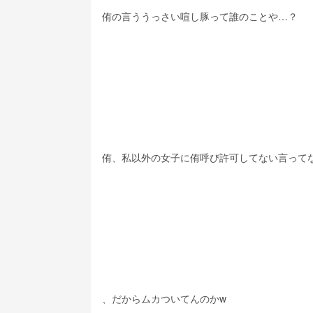
侑の言ううっさい喧し豚って誰のことや…？
侑、私以外の女子に侑呼び許可してない言って
、だからムカついてんのかw