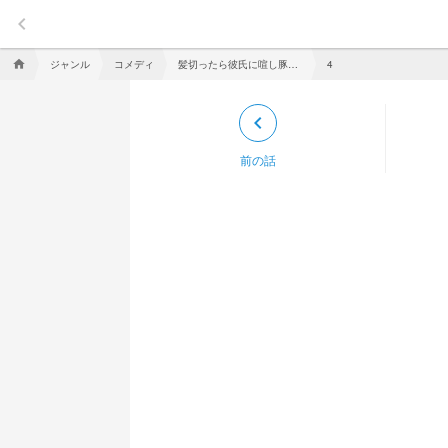
keyboard_arrow_left
ジャンル
コメディ
髪切ったら彼氏に喧し豚と間違えられた件。
home
4
keyboard_arrow_left
前の話