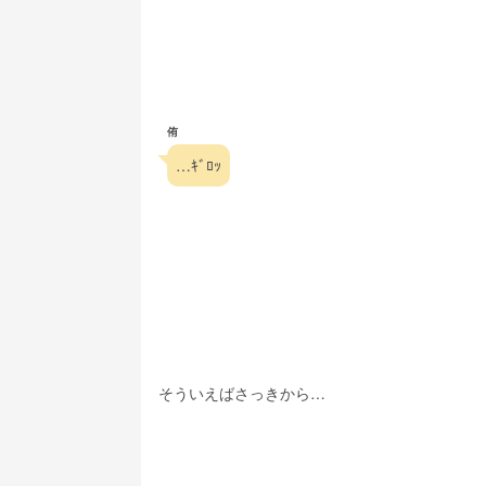
侑
…ｷﾞﾛｯ
そういえばさっきから…