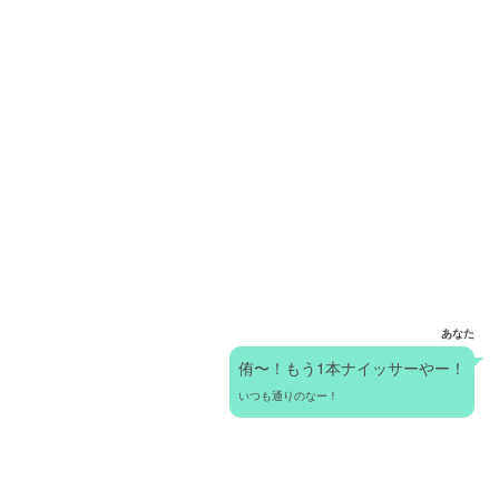
あなた
侑〜！もう1本ナイッサーやー！
いつも通りのなー！