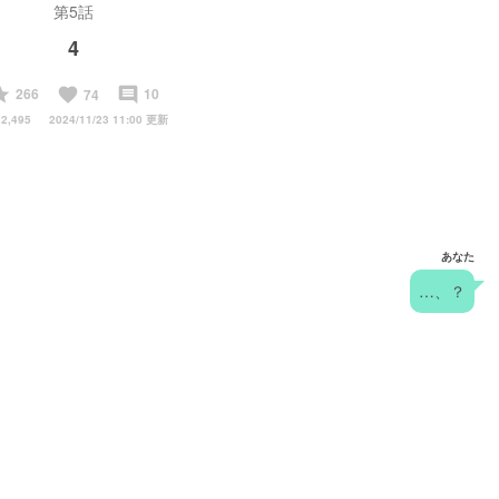
第5話
4
tart
favorite
insert_comment
266
10
74
2,495
2024/11/23 11:00 更新
あなた
…、？