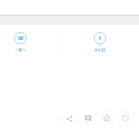
list
keyboard_arrow_right
一覧へ
次の話
insert_comment
share