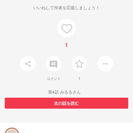
いいねして作者を応援しましょう！
1
insert_comment
share
more_horiz
コメント
1
第4話 みるるさん
次の話を読む