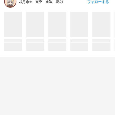
フォローする
🌙月永⭐ ❄🌹 ❄🐍 凪21