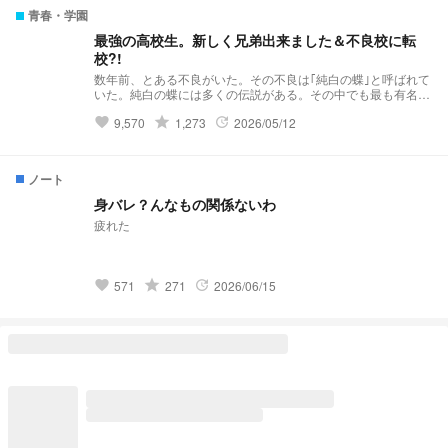
青春・学園
最強の高校生。新しく兄弟出来ました＆不良校に転
校?!
数年前、とある不良がいた。その不良は｢純白の蝶｣と呼ばれて
いた。純白の蝶には多くの伝説がある。その中でも最も有名な
伝説……それは｢violent破滅｣これはviolentという極悪非道な不
grade
9,570
1,273
2026/05/12
favorite
update
良グループを1人で潰したという伝説だ。 そんな伝説を持って
いる純白の蝶はと言うと··········· 夢主:はぁ？！再婚？！ 夢主:新
しい兄弟？！ 夢主:バリバリ不良校じゃねぇかよ!!! 最強の高校
生。新しく兄弟出来ました＆不良校に転校?! 𝕤𝕥𝕒𝕣𝕥 ⚠︎パクリ
ノート
❌(似ているものがあってもパクリではありません。)口調迷
子。
身バレ？んなもの関係ないわ
疲れた
grade
571
271
2026/06/15
favorite
update