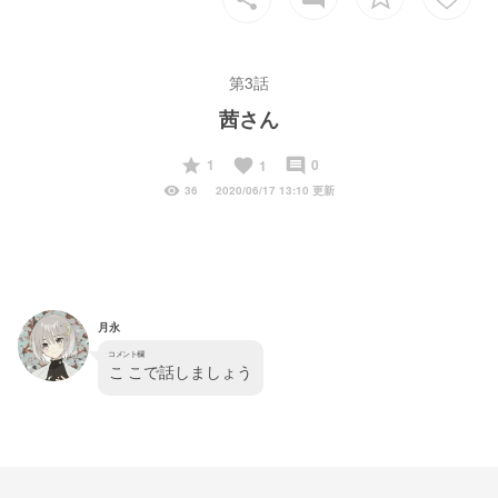
第3話
茜さん
start
favorite
insert_comment
1
0
1
visibility
36
2020/06/17 13:10 更新
月永
コメント欄
ここ
で話しましょう