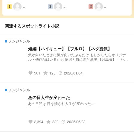
−
−
−
1
2
3
関連するスポットライト小説
ノンジャンル
短編【ハイキュー】【ブルロ】【ネタ提供】
気が向いたときに気が向いたぶんだけ もしかしたらオリジナ
ル・他作品はいるかも 練習と自己満と墓場 【月島蛍】 「セレ
ンディピティ」 小説になりました↓↓↓
https://novel.prcm.jp/novel/BmzRdh3txTUibqXXVZof 【二口堅
治】 「先輩、まだ独り身なんすか？(笑)」 小説になりました↓
grade
561
125
2026/01/04
favorite
update
↓ ↓ https://novel.prcm.jp/novel/cXlcBIt2Ne2PhzvRzV2Q 【孤
爪研磨】 「そこのけそこのけ 勇者が通る」 小説になりました
↓ ↓ ↓ https://novel.prcm.jp/novel/Cxxu2EBITSt0wLuPjQ4n
ノンジャンル
【白布】 「浮いてた彼女が”浮いて”いた」 小説になりました↓
↓ ↓ https://novel.prcm.jp/novel/wm18GhLSixpJNbKeARoK
あの日人生が変わった
【宮侑】(角名) 「ちみけも買ったら男子高校生拾った話」 小説
あの日私は 目を潰され人生が 変わった…
になりました↓ ↓ ↓
https://novel.prcm.jp/novel/nMbYXcbwwQjoQ15Ja254 【牛
島】 「籠の中の雛 コンビニを知る」 小説になりました↓ ↓ ↓
https://novel.prcm.jp/novel/z2FYtWfMjUFHn8taeLfl
grade
2,394
330
2025/06/28
favorite
update