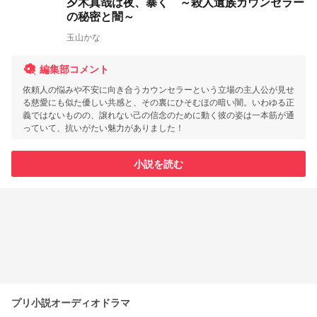
夕木真哉は夜、暴く ～殺人遺族カウンセラー
の秘密と闇～
玉山かな
編集部コメント
依頼人の悩みや不安に向き合うカウンセラーという立場の主人公が見せ
る慈愛にも似た優しい共感と、その裏にひそむほの暗い闇。いわゆる正
義ではないものの、譲れない己の信念のために動く彼の姿は一本筋が通
っていて、抗いがたい魅力がありました！
小説を読む
プリ小説オーディオドラマ