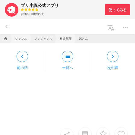
プリ小説公式アプリ
評価6,000件以上
keyboard_arrow_left
translate
more_horiz
ジャンル
ノンジャンル
相談部屋
茜さん
home
keyboard_arrow_left
list
keyboard_arrow_right
前の話
一覧へ
次の話
insert_comment
share