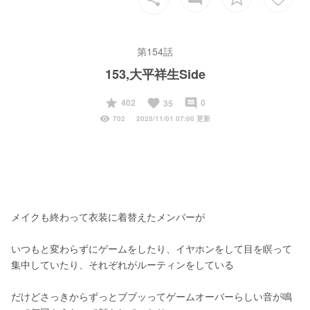
第154話
153,大平祥生Side
start
favorite
insert_comment
402
0
35
visibility
702
2025/11/01 07:00 更新
メイクも終わって衣装に着替えたメンバーが
いつもと変わらずにゲームをしたり、イヤホンをして目を瞑って
集中していたり、それぞれがルーティンをしている
だけどさっきからずっとブブッってゲームオーバーらしい音が鳴