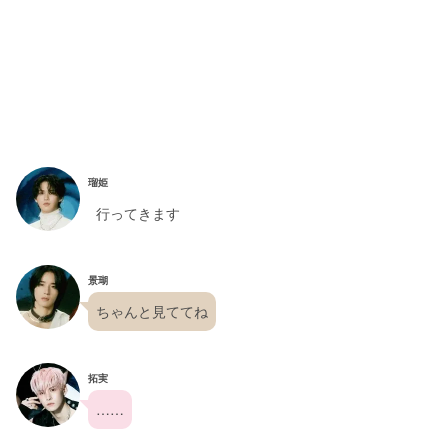
瑠姫
行ってきます
景瑚
ちゃんと見ててね
拓実
……