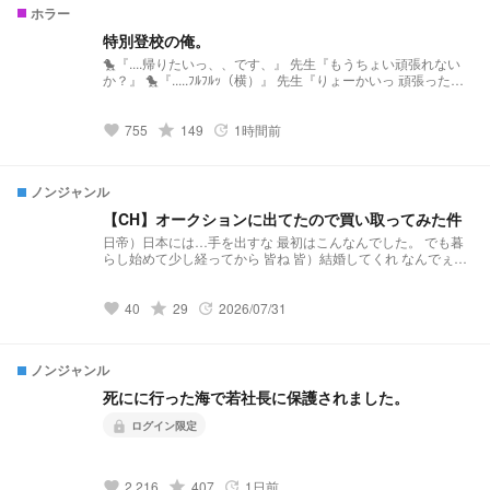
ホラー
特別登校の俺。
🐤『....帰りたいっ、、です、』 先生『もうちょい頑張れない
か？』 🐤『.....ﾌﾙﾌﾙｯ（横）』 先生『りょーかいっ 頑張ったな
』 🐤『...ﾍﾟｺｯ』 特別な事情を抱えている高校生の🐤くん 毎日
学校に行くことが辛くて仕方ない彼は特別登校が許されたそう
で........ 表紙書いてくれる人募集中 ⥤最新チャプター閲覧100で
grade
755
149
1時間前
favorite
update
更新 ⥤19時投稿
ノンジャンル
【CH】オークションに出てたので買い取ってみた件
日帝）日本には…手を出すな 最初はこんなんでした。 でも暮
らし始めて少し経ってから 皆ね 皆）結婚してくれ なんでぇ
ぇ？？？ ⚠️パクリ等ではございません⚠️
grade
40
29
2026/07/31
favorite
update
ノンジャンル
死にに行った海で若社長に保護されました。
ログイン限定
lock
grade
2,216
407
1日前
favorite
update