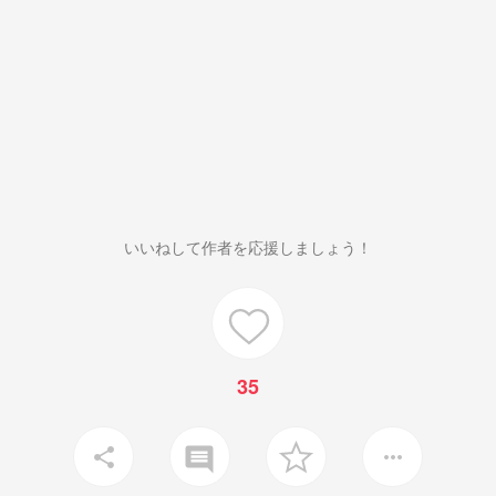
いいねして作者を応援しましょう！
35
insert_comment
share
more_horiz