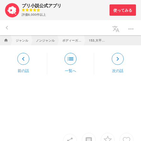
プリ小説公式アプリ
評価6,000件以上
keyboard_arrow_left
translate
more_horiz
ジャンル
ノンジャンル
ボディーガード
153,大平祥生Side
home
keyboard_arrow_left
list
keyboard_arrow_right
前の話
一覧へ
次の話
insert_comment
share