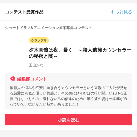
コンテスト受賞作品
もっと見る
ショートドラマ&アニメーション原案募集コンテスト
グランプリ
夕木真哉は夜、暴く ～殺人遺族カウンセラー
の秘密と闇～
玉山かな
編集部コメント
依頼人の悩みや不安に向き合うカウンセラーという立場の主人公が見せ
る慈愛にも似た優しい共感と、その裏にひそむほの暗い闇。いわゆる正
義ではないものの、譲れない己の信念のために動く彼の姿は一本筋が通
っていて、抗いがたい魅力がありました！
小説を読む