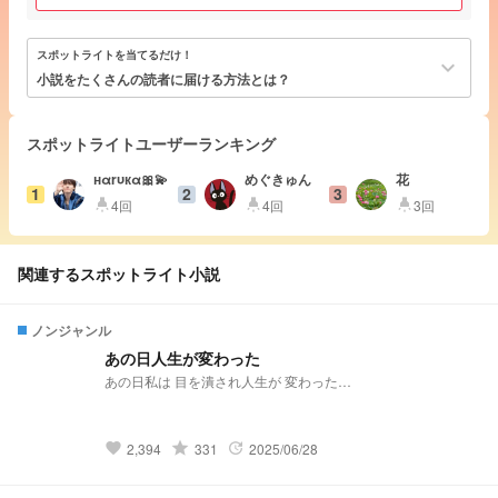
スポットライトを当てるだけ！
keyboard_arrow_down
小説をたくさんの読者に届ける方法とは？
スポットライトユーザーランキング
нαrυкα🎀💫
めぐきゅん
花
1
2
3
4回
4回
3回
highlight
highlight
highlight
関連するスポットライト小説
ノンジャンル
あの日人生が変わった
あの日私は 目を潰され人生が 変わった…
grade
2,394
331
2025/06/28
favorite
update