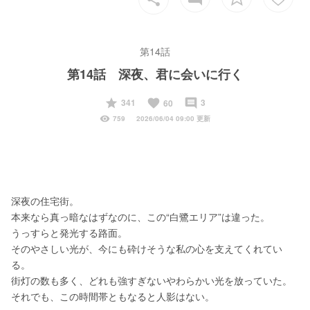
第14話
第14話 深夜、君に会いに行く
start
favorite
insert_comment
341
3
60
visibility
759
2026/06/04 09:00 更新
深夜の住宅街。
本来なら真っ暗なはずなのに、この“白鷺エリア”は違った。
うっすらと発光する路面。
そのやさしい光が、今にも砕けそうな私の心を支えてくれてい
る。
街灯の数も多く、どれも強すぎないやわらかい光を放っていた。
それでも、この時間帯ともなると人影はない。