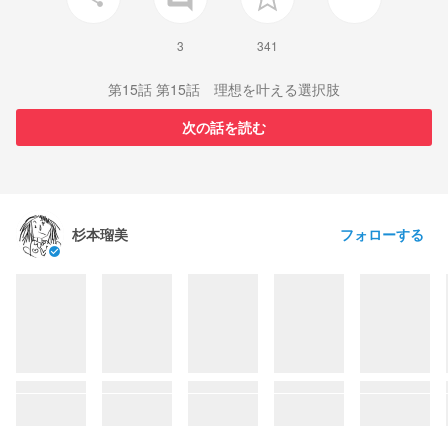
3
341
第15話 第15話 理想を叶える選択肢
次の話を読む
フォローする
杉本瑠美
check_circle