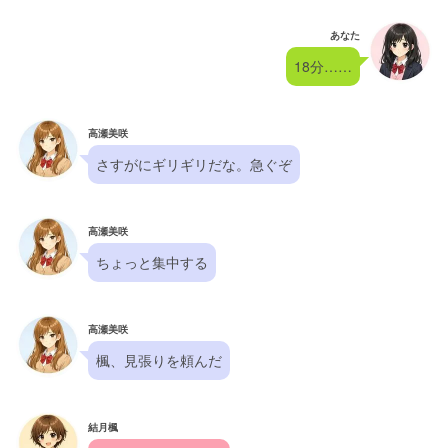
あなた
18分……
高瀬美咲
さすがにギリギリだな。急ぐぞ
高瀬美咲
ちょっと集中する
高瀬美咲
楓、見張りを頼んだ
結月楓