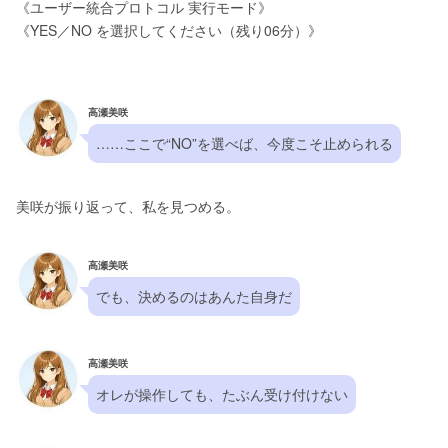
《ユーザー統合プロトコル 実行モード》
《YES／NO を選択してください（残り06分）》
高瀬美咲
……ここで“NO”を選べば、今度こそ止められる
美咲が振り返って、私を見つめる。
高瀬美咲
でも、決めるのはあんた自身だ
高瀬美咲
オレが操作しても、たぶん受け付けない