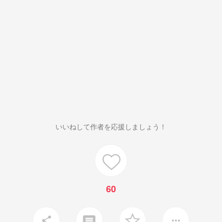
いいねして作者を応援しましょう！
60
insert_comment
share
more_horiz