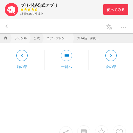
プリ小説公式アプリ
評価6,000件以上
keyboard_arrow_left
translate
more_horiz
ジャンル
公式
ユア・フレンド ～キミはAI、だから私は……～
第14話 深夜、君に会いに行く
home
keyboard_arrow_left
list
keyboard_arrow_right
前の話
一覧へ
次の話
insert_comment
share