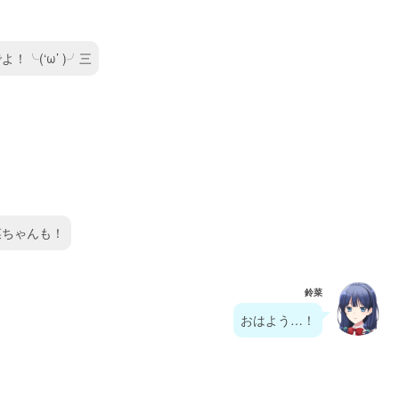
╰(‘ω’ )╯三
菜ちゃんも！
鈴菜
おはよう…！