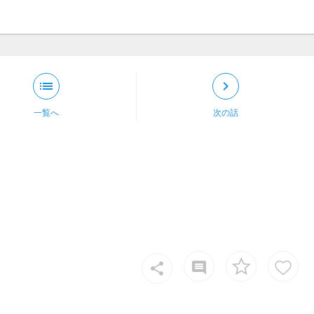
list
keyboard_arrow_right
一覧へ
次の話
insert_comment
share