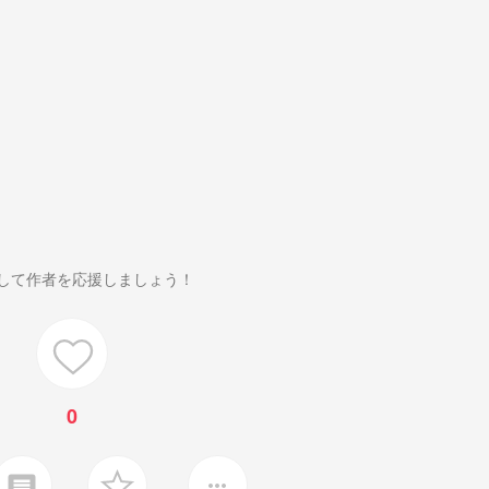
して作者を応援しましょう！
0
insert_comment
more_horiz