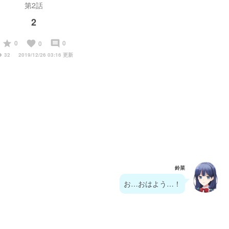
第2話
2
start
favorite
insert_comment
0
0
0
ity
32
2019/12/26 03:16 更新
鈴菜
お…おはよう…！