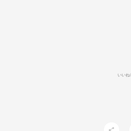
いいね
share