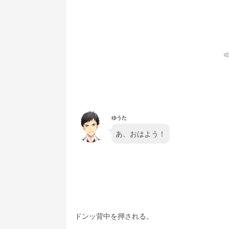
visibil
ゆうた
あ、おはよう！
ドンッ背中を押される。