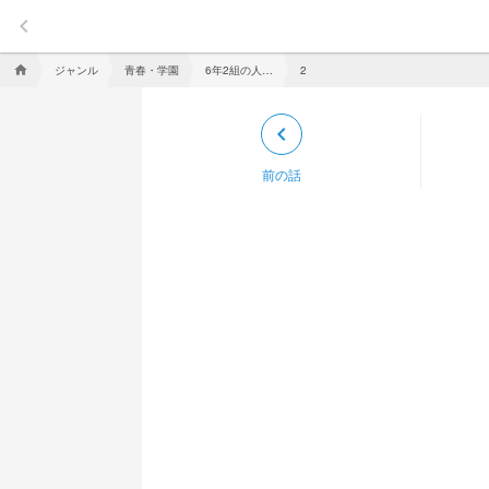
keyboard_arrow_left
ジャンル
青春・学園
6年2組の人間関係
home
2
keyboard_arrow_left
前の話