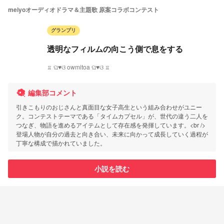
meiyoオーディオドラマ＆主題歌 原案コラボコンテスト
グランプリ
透明なフィルムの向こう側で息をする
♖ ଘ♥ଓ owmitoa ଘ♥ଓ ♖
編集部コメント
引きこもりのおじさんと真面目な女子高生という組み合わせがユニー
ク。コンテストテーマである「タイムカプセル」が、世代の違う二人を
つなぎ、物語を進めるアイテムとして存在感を発揮しています。<br />
登場人物が自分の過去と向き合い、未来に向かって成長していく過程が
丁寧な構成で描かれていました。
小説を読む