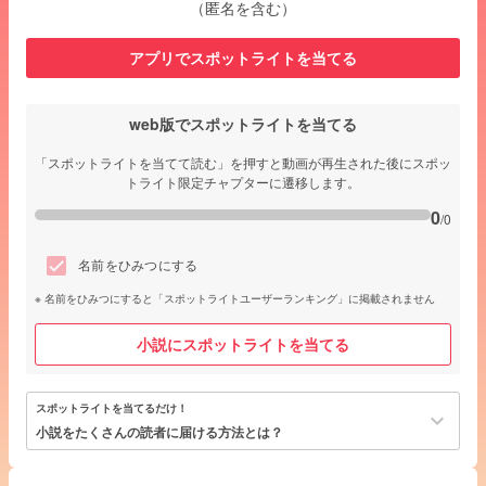
（匿名を含む）
アプリでスポットライトを当てる
web版でスポットライトを当てる
「スポットライトを当てて読む」を押すと動画が再生された後にスポッ
トライト限定チャプターに遷移します。
0
/0
名前をひみつにする
名前をひみつにすると「スポットライトユーザーランキング」に掲載されません
小説にスポットライトを当てる
スポットライトを当てるだけ！
keyboard_arrow_down
小説をたくさんの読者に届ける方法とは？