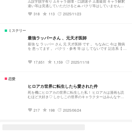
クン 2000もそろそろ1900ダニャヴァード 遅くなったが2000
⚠️誤字脱字有り ⚠️キャラ崩壊・口調迷子 ⚠️進級前 キャラ解釈
まじありがとう！サンキュー！ これまた遅くなった2100トゥ
違い等は見逃していただけると🙏 パクリ等はしていません
リマカシー 光の速さ(比喩)で2200アサンテ またまた上昇2300
が、似たような作品があれば教えていただけると有り難いです
grade
318
113
2025/11/23
favorite
update
シュクラン 愛用してるありがとうの他国語が書いてあるサイ
🙇
トはもう全部使っちゃった2400カームオン 一気に2つやらなき
ゃいけない(2400と同じ日にやってます)2500サラーマット 忙
しい忙しい2600バヤルララー 大変なのが嬉しい2700マハロ し
ミステリー
んどくなったのでこれからは500おきに祝わせてもらいます！
というわけで3000ありがとう！マジで感謝！ 3500！ありがと
最強ラッパーさん 、元天才医師
う！ 4000！なんかだんだん伸びが良くなっていってる気がす
最強 な ラッパー さん 元 天才医師 です 。 ちなみに 今は 難病
る...ありがとう！！ 4500！ありがとう！この調子で5000行け
を 患ってます 。 パクリ・参考 等 は してないです 記念系【 ラ
るか！？ ヤッター！！5000！！ありがとうございま
ンキング 】 2025.1.21. すべて [ 新作 ] ↪︎ 13 位 2025.1.21. ミス
す！！！！！ 5500ありがとう！これからも頑張ります！ 6000
テリー [ 新作 ] ↪︎ 2 位 2025.1.24. ミステリー [ デイリー ] ↪︎ 12
サンキュー！！！本当にここまでいくと思っていませんでし
位 2025.2.03. ミステリー [ デイリー ] ↪︎ 11 位 2025.2.14. ミス
grade
17,651
1,159
2025/11/18
favorite
update
た！ 6500！！！最高だぜー！ありがとうございます！本当
テリー [ デイリー ] ↪︎ 3 位 2025.2.14. すべて [ デイリー ] ↪︎ 84
に！ 7000だあ！！ありがとうございます！！これからもご贔
位 2025.9.02. ミステリー [ デイリー ] ↪︎ 2位
屓に！！ いつの間にか7500！！！なんか勢い上がって！？と
にかく！ありがとうございます！！！ 8000サンキュー！！実
恋愛
はそろそろあらすじの文字数がやばい！ 8500ありがとう！！
最高！ 9000と9500一気にありがとう！10000も近いな！
ヒロアカ世界に転生したら愛された件
死を機にヒロアカの世界に転生した私！ ヒロアカは漫画も読
むほど大好き♡ しかしこの世界のキャラクターはみんなヤン
デレで…？ [大好きだよ♡] [俺にしとけや♡] [俺じゃだめか？]
[可愛いな…] [愛してるよ♡永遠に♡]
grade
217
198
2025/06/24
favorite
update