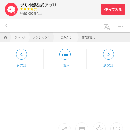
プリ小説公式アプリ
評価6,000件以上
keyboard_arrow_left
translate
more_horiz
ジャンル
ノンジャンル
つじみきこ先生のご趣味は私をいじめること
第3話言われる方が悪い
home
keyboard_arrow_left
list
keyboard_arrow_right
前の話
一覧へ
次の話
insert_comment
share