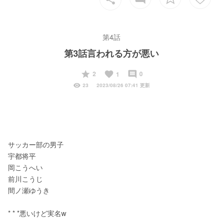
第4話
第3話言われる方が悪い
start
favorite
insert_comment
2
0
1
visibility
23
2023/08/26 07:41 更新
サッカー部の男子
宇都将平
岡こうへい
前川こうじ
間ノ瀬ゆうき
* * *悪いけど実名w