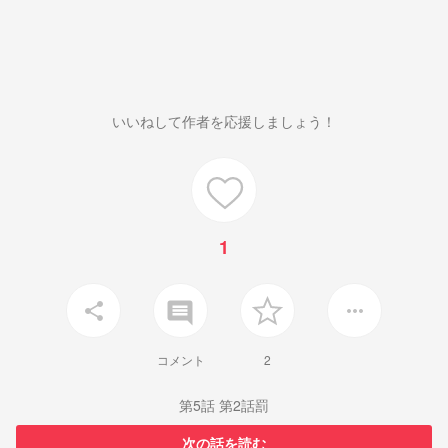
いいねして作者を応援しましょう！
1
insert_comment
share
more_horiz
コメント
2
第5話 第2話罰
次の話を読む