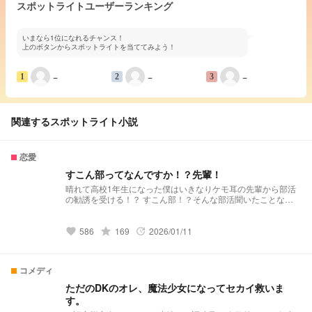
スポットライトユーザーランキング
いまなら1位になれるチャンス！
上のボタンからスポットライトを当ててみよう！
−
−
−
1
2
3
関連するスポットライト小説
恋愛
すこん部ってなんですか！？先輩！
晴れて高校1年生になった僕はいきなりケモ耳の先輩から部活
の勧誘を受ける！？ すこん部！？そんな部活聞いたことない
んですが！？ わーお閲覧数200サンキュー まさかの速度で300
センキュー 突然の400ありがとう 異常な速度で500てんきゅー
怒涛の勢いで600メルスィ びっくりスピーディーに700感謝 予
grade
586
169
2026/01/11
favorite
update
想外の800ダンケ 順調な速度で900グラシアス パーリーピーポ
ー今夜は宴だ 今は深夜！1000マジ感謝！ ちょっと早すぎるん
じゃない？1100グラッチェ 勢いすごいな1200ジャークユ 伸び
コメディ
すぎでは？1300オブリガード とんでもなく早い1400エウハリ
ストー まだまだ続くよ1500スパシーバ ネタが尽きてくるぜよ
ただのDKのオレ、魔法少女になってセカイ救いま
1600シェイシェイ この小説筆が進むわ〜1700カムサハムニダ
す。
ありがとうの他国語これで覚えれたら面白いよね1800コープ