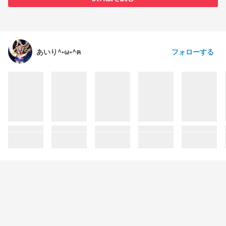
フォローする
あいり^•ω•^ฅ