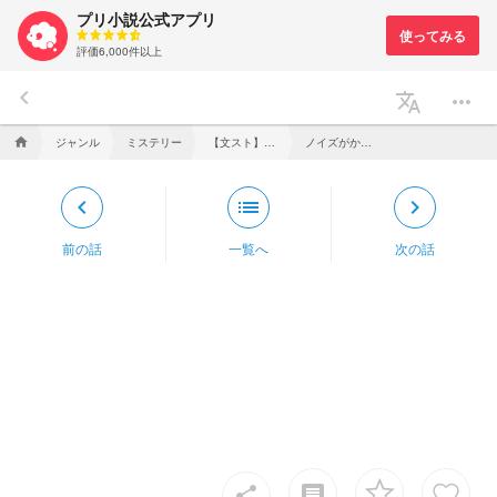
プリ小説公式アプリ
評価6,000件以上
keyboard_arrow_left
translate
more_horiz
ジャンル
ミステリー
【文スト】“最弱“は全て見ている
ノイズがかッた記録
home
keyboard_arrow_left
list
keyboard_arrow_right
前の話
一覧へ
次の話
insert_comment
share