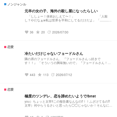
ノンジャンル
元羊の女の子、海外の殺し屋になったらしい
「ししょー！体術おしえて〜！」 「人殺
し？やだなぁw私は世界を平和にしてるだけだよ」 「...........助
けてよ、ししょー。」
grade
36
20
2026/07/30
favorite
update
恋愛
冷たいだけじゃないフョードルさん
隣の席のフョードルさん、 『フョードルさんっ好きで
す！！』 「そういうの興味無いので」 『フョードルさん！！
塩対応な所も好きです！！』 「五月蝿いです」 何時もは冷た
いけれど、 「仕事ですか？貴方が遅いのでやっておい てあげ
ました」 『そんな事言いながら毎日してくれてますよ
grade
443
113
2026/07/12
favorite
update
ね……？』 時には意外な一面もあるそうで、
恋愛
極度のツンデレ、恋を諦めたいようで/bnst
you）ちょッと太宰‼︎この報告書なんなの⁇！！ふざけてるの⁈
太宰）何やらうるさいと思ったら◯◯じゃないか！そんなにス
トレスためると禿げるよ〜？ you）そのストレス元が太宰な
の！ていうか禿げないし！もうッ､､ほんとッ､､‼︎ だ
いっっっきらい！！！！！