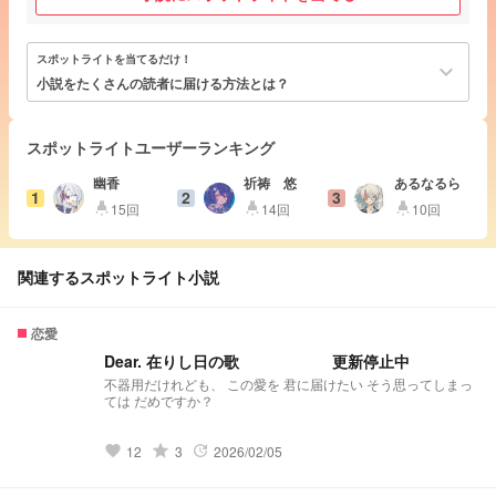
スポットライトを当てるだけ！
keyboard_arrow_down
小説をたくさんの読者に届ける方法とは？
スポットライトユーザーランキング
幽香
祈祷 悠
あるなるら
1
2
3
15回
14回
10回
highlight
highlight
highlight
関連するスポットライト小説
恋愛
Dear. 在りし日の歌 更新停止中
不器用だけれども、 この愛を 君に届けたい そう思ってしまっ
ては だめですか？
grade
12
3
2026/02/05
favorite
update