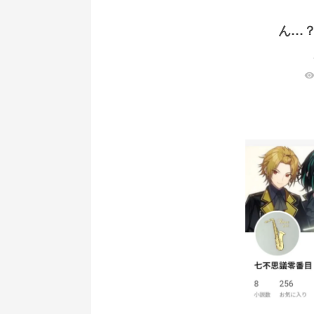
ん…
visibilit