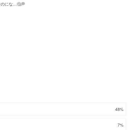
にな…🤔💭
48%
7%