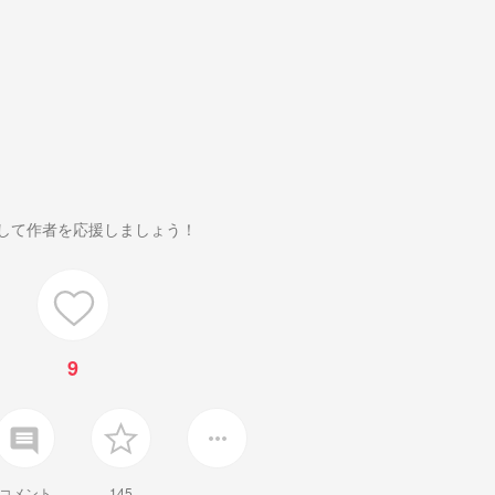
して作者を応援しましょう！
9
insert_comment
more_horiz
コメント
145