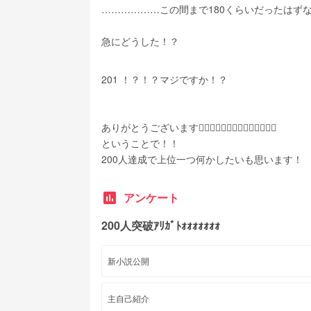
………………この間まで180くらいだったはずなの
急にどうした！？
201 ！？！？マジですか！？
ありがとうございます🙇‍♀️🙇‍♀️🙇‍♀️🙇‍♀️🙇‍♀️🙇‍♀️🙇‍♀️
ということで！！
200人達成で上位一つ何かしたいも思います！
poll
アンケート
200人突破ｱﾘｶﾞﾄｫｫｫｫｫｫｫ
新小説公開
主自己紹介