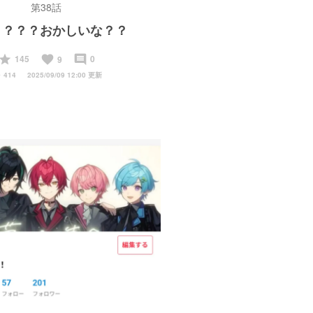
第38話
？？？？おかしいな？？
start
favorite
insert_comment
145
0
9
y
414
2025/09/09 12:00 更新