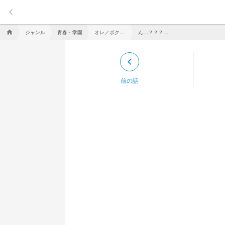
keyboard_arrow_left
ジャンル
青春・学園
オレ／ボクたちの大切な人はどこに､､､
ん…？？？？おかしいな？？
home
keyboard_arrow_left
前の話