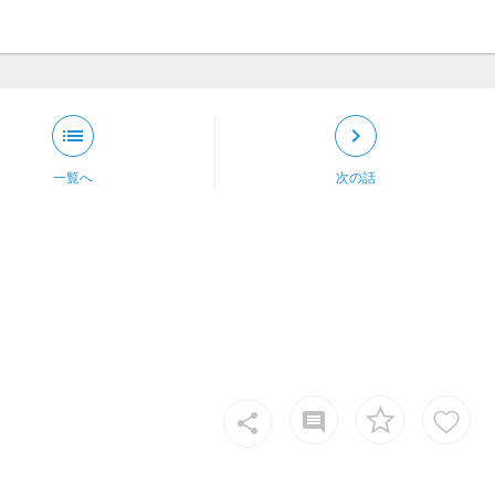
list
keyboard_arrow_right
一覧へ
次の話
insert_comment
share