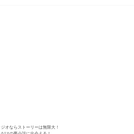
タジオならストーリーは無限大！
ただけの夢小説に出会える！