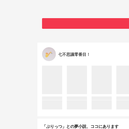
七不思議零番目！
「ぷりっつ」との夢小説、ココにあります