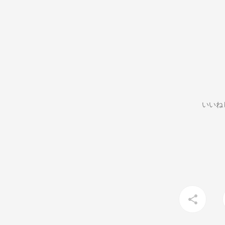
いいね
share