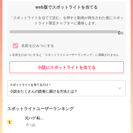
web版でスポットライトを当てる
「スポットライトを当てて読む」を押すと動画が再生された後にスポッ
トライト限定チャプターに遷移します。
0
/0
名前をひみつにする
名前をひみつにすると「スポットライトユーザーランキング」に掲載されません
小説にスポットライトを当てる
スポットライトを当てるだけ！
keyboard_arrow_down
小説をたくさんの読者に届ける方法とは？
スポットライトユーザーランキング
元ハゲ 転生
1
済
1回
highlight