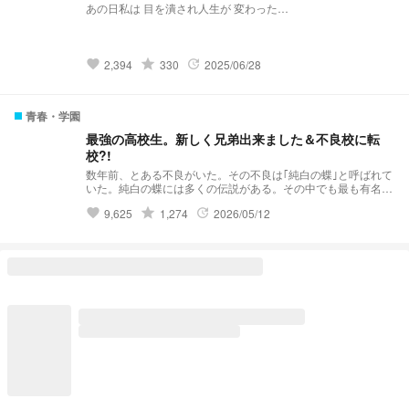
あの日私は 目を潰され人生が 変わった…
になりました↓ ↓ ↓
https://novel.prcm.jp/novel/nMbYXcbwwQjoQ15Ja254 【牛
島】 「籠の中の雛 コンビニを知る」 小説になりました↓ ↓ ↓
https://novel.prcm.jp/novel/z2FYtWfMjUFHn8taeLfl
grade
2,394
330
2025/06/28
favorite
update
青春・学園
最強の高校生。新しく兄弟出来ました＆不良校に転
校?!
数年前、とある不良がいた。その不良は｢純白の蝶｣と呼ばれて
いた。純白の蝶には多くの伝説がある。その中でも最も有名な
伝説……それは｢violent破滅｣これはviolentという極悪非道な不
grade
9,625
1,274
2026/05/12
favorite
update
良グループを1人で潰したという伝説だ。 そんな伝説を持って
いる純白の蝶はと言うと··········· 夢主:はぁ？！再婚？！ 夢主:新
しい兄弟？！ 夢主:バリバリ不良校じゃねぇかよ!!! 最強の高校
生。新しく兄弟出来ました＆不良校に転校?! 𝕤𝕥𝕒𝕣𝕥 ⚠︎パクリ
❌(似ているものがあってもパクリではありません。)口調迷
子。