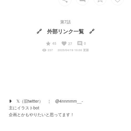
第7話
🔗 外部リンク一覧 🔗
start
favorite
insert_comment
45
0
27
visibility
237
2025/04/19 10:00 更新
　❥　𝕏（旧twitter）　￤　@4nnmmm__-
　主にイラストbot
　企画とかもやりたいと思ってます！