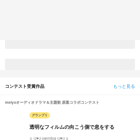
コンテスト受賞作品
もっと見る
meiyoオーディオドラマ＆主題歌 原案コラボコンテスト
グランプリ
透明なフィルムの向こう側で息をする
♖ ଘ♥ଓ owmitoa ଘ♥ଓ ♖