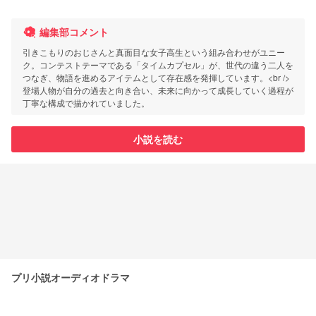
編集部コメント
引きこもりのおじさんと真面目な女子高生という組み合わせがユニー
ク。コンテストテーマである「タイムカプセル」が、世代の違う二人を
つなぎ、物語を進めるアイテムとして存在感を発揮しています。<br />
登場人物が自分の過去と向き合い、未来に向かって成長していく過程が
丁寧な構成で描かれていました。
小説を読む
プリ小説オーディオドラマ