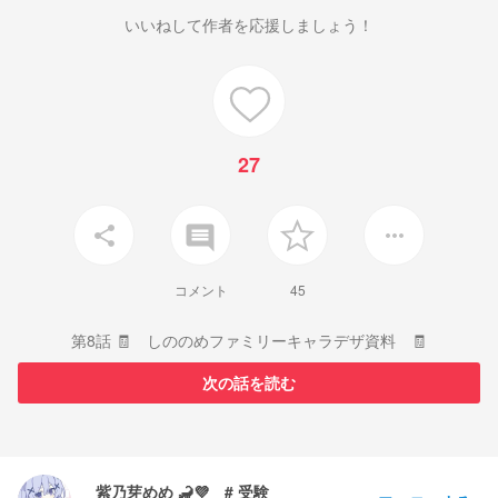
いいねして作者を応援しましょう！
27
insert_comment
share
more_horiz
コメント
45
第8話 🧾 しののめファミリーキャラデザ資料 🧾
次の話を読む
紫乃芽めめ 🦂💜 # 受験