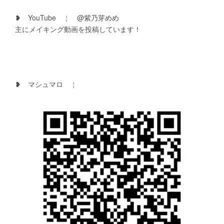
　❥　YouTube　￤　@紫乃芽めめ
　主にメイキング動画を投稿しています！
　❥　マシュマロ　￤　