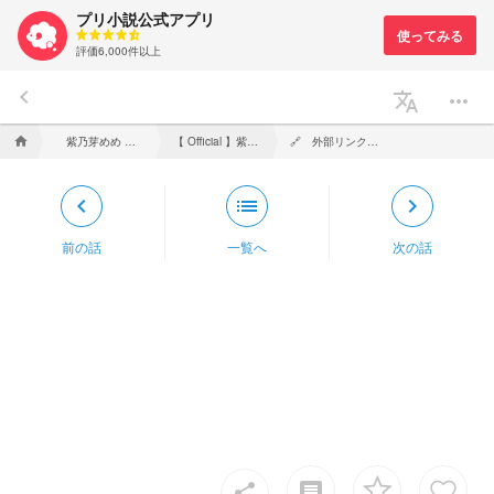
プリ小説公式アプリ
評価6,000件以上
keyboard_arrow_left
translate
more_horiz
紫乃芽めめ 🦂💜 # 受験生
【 Official 】紫乃芽めめ／ShinonomeMeme
🔗 外部リンク一覧 🔗
home
keyboard_arrow_left
list
keyboard_arrow_right
前の話
一覧へ
次の話
insert_comment
share