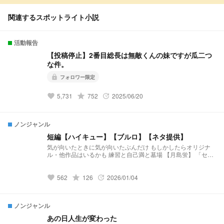
関連するスポットライト小説
活動報告
【投稿停止】2番目総長は無敵くんの妹ですが瓜二つ
な件。
フォロワー限定
lock
grade
5,731
752
2025/06/20
favorite
update
ノンジャンル
短編【ハイキュー】【ブルロ】【ネタ提供】
気が向いたときに気が向いたぶんだけ もしかしたらオリジナ
ル・他作品はいるかも 練習と自己満と墓場 【月島蛍】 「セレ
ンディピティ」 小説になりました↓↓↓
https://novel.prcm.jp/novel/BmzRdh3txTUibqXXVZof 【二口堅
治】 「先輩、まだ独り身なんすか？(笑)」 小説になりました↓
grade
562
126
2026/01/04
favorite
update
↓ ↓ https://novel.prcm.jp/novel/cXlcBIt2Ne2PhzvRzV2Q 【孤
爪研磨】 「そこのけそこのけ 勇者が通る」 小説になりました
↓ ↓ ↓ https://novel.prcm.jp/novel/Cxxu2EBITSt0wLuPjQ4n
ノンジャンル
【白布】 「浮いてた彼女が”浮いて”いた」 小説になりました↓
↓ ↓ https://novel.prcm.jp/novel/wm18GhLSixpJNbKeARoK
あの日人生が変わった
【宮侑】(角名) 「ちみけも買ったら男子高校生拾った話」 小説