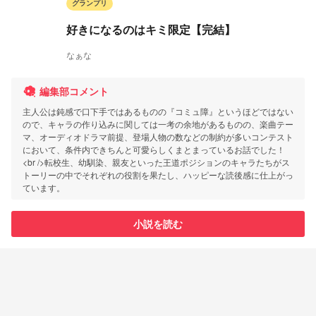
グランプリ
好きになるのはキミ限定【完結】
なぁな
編集部コメント
主人公は鈍感で口下手ではあるものの『コミュ障』というほどではない
ので、キャラの作り込みに関しては一考の余地があるものの、楽曲テー
マ、オーディオドラマ前提、登場人物の数などの制約が多いコンテスト
において、条件内できちんと可愛らしくまとまっているお話でした！
<br />転校生、幼馴染、親友といった王道ポジションのキャラたちがス
トーリーの中でそれぞれの役割を果たし、ハッピーな読後感に仕上がっ
ています。
小説を読む