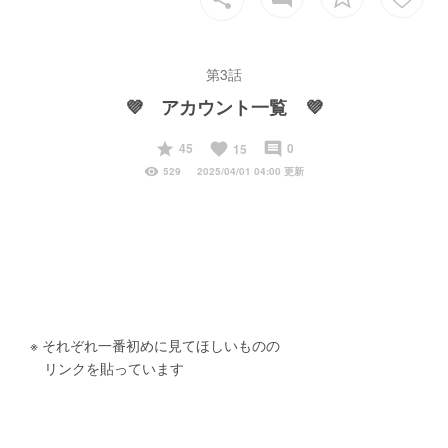
第3話
💜 アカウント一覧 💜
start
favorite
insert_comment
45
0
15
visibility
529
2025/04/01 04:00 更新
　※ それぞれ一番初めに見てほしいものの
　　リンクを貼っています