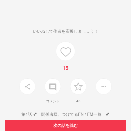
いいねして作者を応援しましょう！
15
insert_comment
share
more_horiz
コメント
45
第4話 💕 関係者様、つけてるFN / FM一覧 💕
次の話を読む