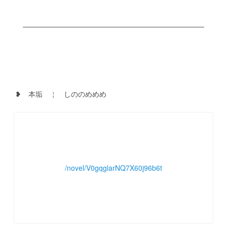
　❥　本垢　￤　しののめめめ
/novel/V0gqglarNQ7X60j96b6t