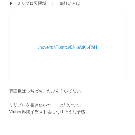
　❥　ミリプロ界隈垢　￤　鬼灯いろは
/novel/0hT6mtcvENl6AtKi5PAH
　雰囲気ばっちばち。たぶん向いてない。
　ミリプロを書きたい〜……と思いつつ
　Vtuber界隈イラスト垢になりそうな予感