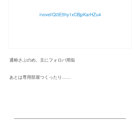
/novel/Qi3E5hy1xCBjpKarHZu4
　通称さぶのめ。主にフォロバ用垢
　あとは専用部屋つくったり……