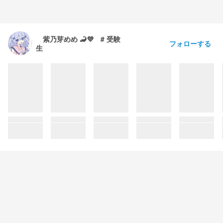
紫乃芽めめ 🦂💜 # 受験
フォローする
生