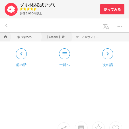
プリ小説公式アプリ
評価6,000件以上
keyboard_arrow_left
translate
more_horiz
紫乃芽めめ 🦂💜 # 受験生
【 Official 】紫乃芽めめ／ShinonomeMeme
💜 アカウント一覧 💜
home
keyboard_arrow_left
list
keyboard_arrow_right
前の話
一覧へ
次の話
insert_comment
share