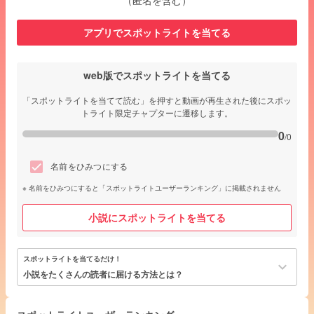
（匿名を含む）
アプリでスポットライトを当てる
web版でスポットライトを当てる
「スポットライトを当てて読む」を押すと動画が再生された後にスポッ
トライト限定チャプターに遷移します。
0
/0
名前をひみつにする
名前をひみつにすると「スポットライトユーザーランキング」に掲載されません
小説にスポットライトを当てる
スポットライトを当てるだけ！
keyboard_arrow_down
小説をたくさんの読者に届ける方法とは？