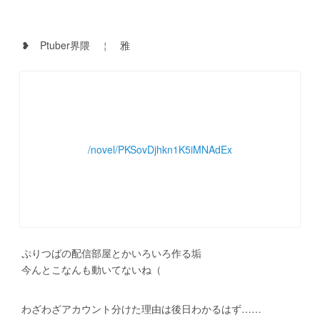
　❥　Ptuber界隈　￤　雅
/novel/PKSovDjhkn1K5iMNAdEx
　ぷりつばの配信部屋とかいろいろ作る垢
　今んとこなんも動いてないね（
　わざわざアカウント分けた理由は後日わかるはず……