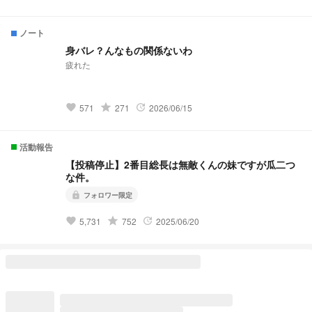
いる純白の蝶はと言うと··········· 夢主:はぁ？！再婚？！ 夢主:新
しい兄弟？！ 夢主:バリバリ不良校じゃねぇかよ!!! 最強の高校
生。新しく兄弟出来ました＆不良校に転校?! 𝕤𝕥𝕒𝕣𝕥 ⚠︎パクリ
ノート
❌(似ているものがあってもパクリではありません。)口調迷
子。
身バレ？んなもの関係ないわ
疲れた
grade
571
271
2026/06/15
favorite
update
活動報告
【投稿停止】2番目総長は無敵くんの妹ですが瓜二つ
な件。
フォロワー限定
lock
grade
5,731
752
2025/06/20
favorite
update