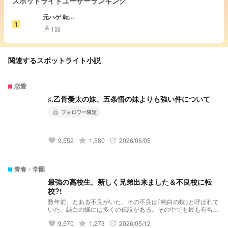
スポットライトユーザーランキング
元ハゲ 転生
1
済
1回
highlight
関連するスポットライト小説
恋愛
♯.乙骨憂太の妹、五条悟の妹よりも強い件について
フォロワー限定
lock
grade
9,552
1,580
2026/06/05
favorite
update
青春・学園
最強の高校生。新しく兄弟出来ました＆不良校に転
校?!
数年前、とある不良がいた。その不良は｢純白の蝶｣と呼ばれて
いた。純白の蝶には多くの伝説がある。その中でも最も有名な
伝説……それは｢violent破滅｣これはviolentという極悪非道な不
grade
9,570
1,273
2026/05/12
favorite
update
良グループを1人で潰したという伝説だ。 そんな伝説を持って