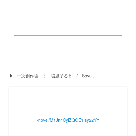
　❥　一次創作垢　￤　塩凪そると　/　Soyu .
/novel/M1Jn4CylZQOE1Isy22YY