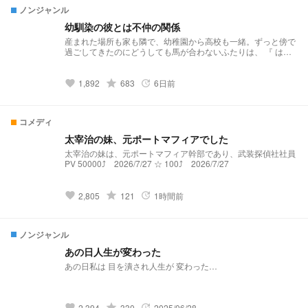
ノンジャンル
幼馴染の彼とは不仲の関係
産まれた場所も家も隣で、幼稚園から高校も一緒。ずっと傍で
過ごしてきたのにどうしても馬が合わないふたりは、 『 は
ー、樹ガチで有り得ない 』 「 悪いけどこっちのセリフね？ 」
芸能人同士らしいです。
grade
1,892
683
6日前
favorite
update
コメディ
太宰治の妹、元ポートマフィアでした
太宰治の妹は、元ポートマフィア幹部であり、武装探偵社社員
PV 50000⤴ 2026/7/27 ☆ 100⤴ 2026/7/27
grade
2,805
121
1時間前
favorite
update
ノンジャンル
あの日人生が変わった
あの日私は 目を潰され人生が 変わった…
grade
2,394
330
2025/06/28
favorite
update