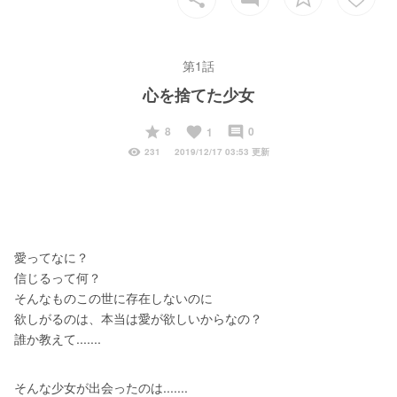
第1話
心を捨てた少女
start
favorite
insert_comment
8
0
1
visibility
231
2019/12/17 03:53 更新
愛ってなに？
信じるって何？
そんなものこの世に存在しないのに
欲しがるのは、本当は愛が欲しいからなの？
誰か教えて.......
そんな少女が出会ったのは.......