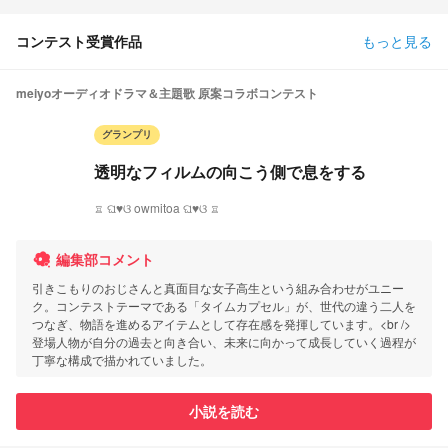
コンテスト受賞作品
もっと見る
meiyoオーディオドラマ＆主題歌 原案コラボコンテスト
グランプリ
透明なフィルムの向こう側で息をする
♖ ଘ♥ଓ owmitoa ଘ♥ଓ ♖
編集部コメント
引きこもりのおじさんと真面目な女子高生という組み合わせがユニー
ク。コンテストテーマである「タイムカプセル」が、世代の違う二人を
つなぎ、物語を進めるアイテムとして存在感を発揮しています。<br />
登場人物が自分の過去と向き合い、未来に向かって成長していく過程が
丁寧な構成で描かれていました。
小説を読む