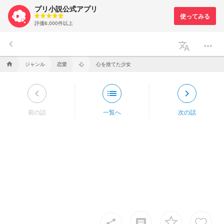
プリ小説公式アプリ
評価6,000件以上
keyboard_arrow_left
translate
more_horiz
ジャンル
恋愛
心
心を捨てた少女
home
keyboard_arrow_left
list
keyboard_arrow_right
前の話
一覧へ
次の話
insert_comment
share