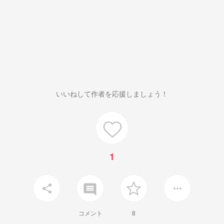
いいねして作者を応援しましょう！
1
insert_comment
share
more_horiz
コメント
8