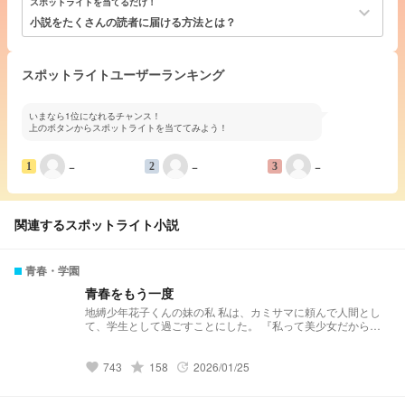
スポットライトを当てるだけ！
keyboard_arrow_down
小説をたくさんの読者に届ける方法とは？
スポットライトユーザーランキング
いまなら1位になれるチャンス！
上のボタンからスポットライトを当ててみよう！
−
−
−
1
2
3
関連するスポットライト小説
青春・学園
青春をもう一度
地縛少年花子くんの妹の私 私は、カミサマに頼んで人間とし
て、学生として過ごすことにした。 『私って美少女だから
☆』 『月になれたらな......』 ふたつの世界を生きる美少女
grade
743
158
2026/01/25
favorite
update