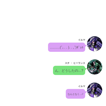
イルマ
………(ˆ꜆ . . ). . ꜀ˆ)ｷﾞｭｩ
スチ ・ ヒーランス
ん、どうしたの…?
イルマ
なんとなく…//