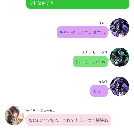
でもなさそう
イルマ
ありがとうございます…
スチ ・ ヒーランス
(ˆ꜆ . . ). . ꜀ˆ)ｷﾞｭｩ
イルマ
んぅ…
ナイラ ・ グロッカス
なにはともあれ、これでもう一つも解決ね