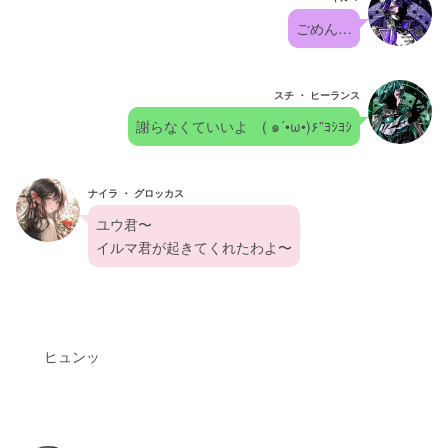
ごめん…
スチ ・ ヒーランス
謝らなくていいよ　( ๑´•ω•)۶”ﾖｼﾖｼ
ナイラ ・ グロッカス
ユウ君〜
イルマ君が起きてくれたわよ〜
　　ヒュンッ