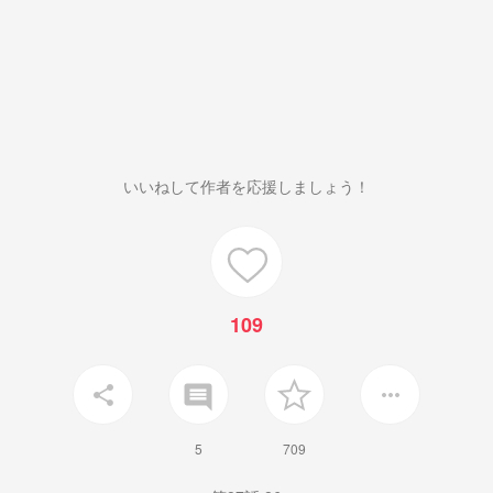
いいねして作者を応援しましょう！
109
insert_comment
share
more_horiz
5
709