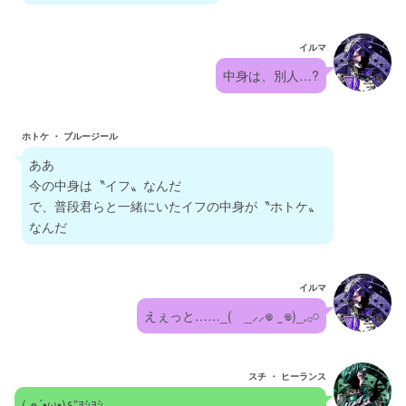
イルマ
中身は、別人…?
ホトケ ・ ブルージール
ああ
今の中身は〝イフ〟なんだ
で、普段君らと一緒にいたイフの中身が〝ホトケ〟
なんだ
イルマ
えぇっと……_(　_⸝⸝𖦹  ̫ 𖦹)_𓈒𓂂𓏸
スチ ・ ヒーランス
( ๑´•ω•)۶”ﾖｼﾖｼ