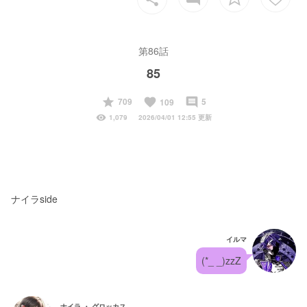
第86話
85
start
favorite
insert_comment
709
5
109
visibility
1,079
2026/04/01 12:55 更新
ナイラside
イルマ
(*_ _)zzZ
ナイラ ・ グロッカス