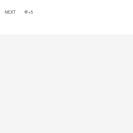
NEXT　　💬×5