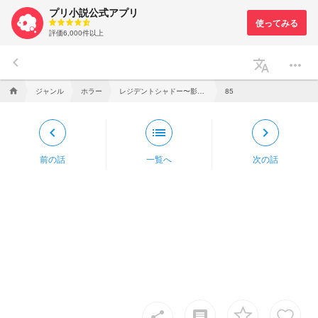
プリ小説公式アプリ
評価6,000件以上
keyboard_arrow_left
translate
more_horiz
ジャンル
ホラー
レジデントシャドー〜影を纏う者たちへ祝福を〜
home
85
keyboard_arrow_left
list
keyboard_arrow_right
前の話
一覧へ
次の話
insert_comment
share