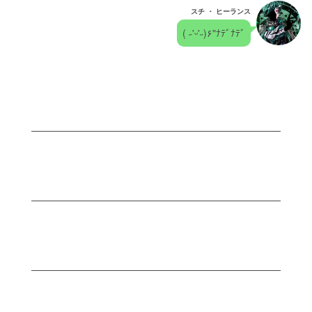
スチ ・ ヒーランス
( ˶'ᵕ'˶)۶"ﾅﾃﾞﾅﾃﾞ