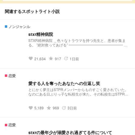
関連するスポットライト小説
ノンジャンル
stxr精神病院
STXR精神病院 ＿色々なトラウマを持つ先生と、患者が集ま
る。 ”絶対救ってあげる” ━━━━━━━━━━━━━━━ メ
ンバーの偏りすごいよ ━━━━━━━━━━━━━━━
2025.9.25 デイリー163位(ノンジャンル) 2025.9.27デイリー
123位(ノンジャンル) 2025.10.25デイリー91位(ノンジャンル)
grade
21,634
917
1日前
favorite
update
2025.11.1デイリー86位(ノンジャンル) 2025.11.3デイリー60
位(ノンジャンル) 2025.11.27デイリー41位(ノンジャンル)
2025.12.6 デイリー30位（ノンジャンル） 2026.1.17 デイリー
恋愛
24位 (ノンジャンル) 2026.1.23 デイリー22位 (ノンジャンル)
2026.2.21 デイリー21位 (ノンジャンル) 2026.2.23 デイリー20
愛する人を奪ったあなたへの仕返し笑
位 (ノンジャンル) 2026.2.26 デイリー10位 (ノンジャンル)
とにかく夢主はSTPRメンバーからものすごく愛されていた。
2025.10.28デイリー124位(すべて) 2025.11.27デイリー117位
なのにある日ぶりっ子な転校生が来た。その転校生はSTPRメ
（すべて） 2025.12.6 デイリー101位 （すべて） 2025.12.19
ンバーに媚びを打って、私がいじめたと嘘をばらまいた。その
デイリー91位 (すべて) 2025.12.20 デイリー41位 (すべて)
嘘をみんなは信じてしまう。
grade
5,189
969
3日前
favorite
update
恋愛
stxrの最年少が溺愛され過ぎてる件について