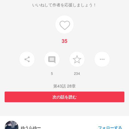
いいねして作者を応援しましょう！
35
insert_comment
share
more_horiz
5
234
第43話 28章
次の話を読む
フォローする
ゆうらゆー