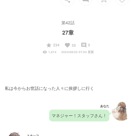
第42話
27章
start
favorite
insert_comment
234
5
35
visibility
1,614
2024/08/22 07:54 更新
私は今からお世話になった人々に挨拶しに行く
あなた
マネジャー！スタッフさん！
スタッフ