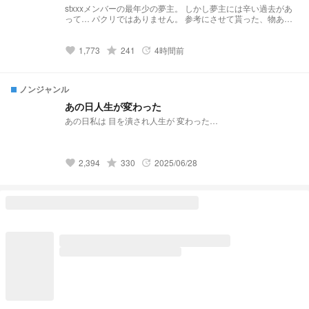
stxxxメンバーの最年少の夢主。 しかし夢主には辛い過去があ
って… パクリではありません。 参考にさせて貰った、物あり
基本的には パクリ❌です‼️
grade
1,773
241
4時間前
favorite
update
ノンジャンル
あの日人生が変わった
あの日私は 目を潰され人生が 変わった…
grade
2,394
330
2025/06/28
favorite
update