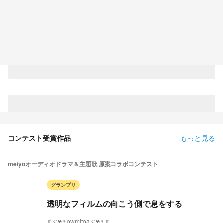
コンテスト受賞作品
もっと見る
meiyoオーディオドラマ＆主題歌 原案コラボコンテスト
グランプリ
透明なフィルムの向こう側で息をする
♖ ଘ♥ଓ owmitoa ଘ♥ଓ ♖