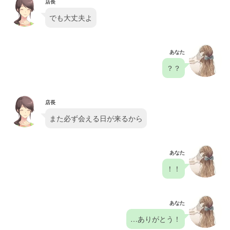
店長
でも大丈夫よ
あなた
？？
店長
また必ず会える日が来るから
あなた
！！
あなた
…ありがとう！