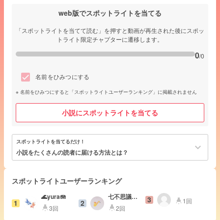
web版でスポットライトを当てる
「スポットライトを当てて読む」を押すと動画が再生された後にスポッ
トライト限定チャプターに遷移します。
0
/0
名前をひみつにする
名前をひみつにすると「スポットライトユーザーランキング」に掲載されません
小説にスポットライトを当てる
スポットライトを当てるだけ！
keyboard_arrow_down
小説をたくさんの読者に届ける方法とは？
スポットライトユーザーランキング
🌊yura🪼
七不思議零
3
1回
highlight
1
2
番目！
3回
2回
highlight
highlight