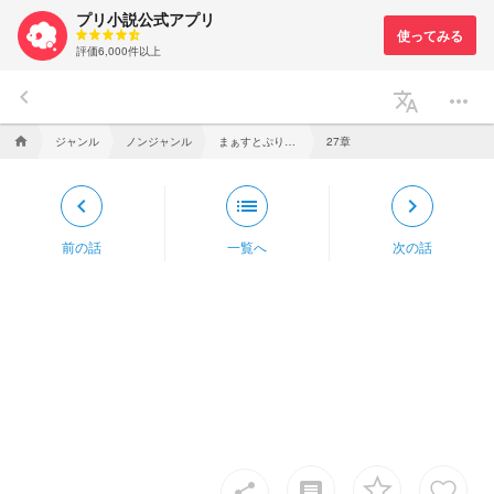
プリ小説公式アプリ
評価6,000件以上
keyboard_arrow_left
translate
more_horiz
ジャンル
ノンジャンル
まぁすとぷりの”元”メンバーなんで
27章
home
keyboard_arrow_left
list
keyboard_arrow_right
前の話
一覧へ
次の話
insert_comment
share