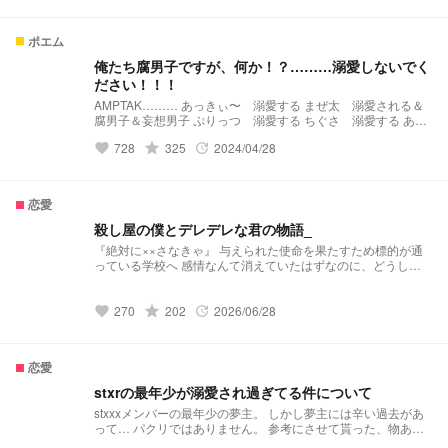
ポエム
俺たち腐男子ですが、何か！？………溺愛しないでく
ださい！！！
AMPTAK……… あっきぃ〜 溺愛する まぜ太 溺愛される＆
腐男子＆妄想男子 ぷりっつ 溺愛する ちぐさ 溺愛する あっ
と 溺愛される＆腐男子 けちゃ 溺愛する すとぷり…………
grade
728
325
2024/04/28
favorite
update
ころん 溺愛する るぅと 溺愛される＆腐男子 さとみ 溺愛
する 莉犬 溺愛する 騎士A………… てると 溺愛する＆され
る まひと 溺愛する ばぁう 溺愛される＆腐男子 しゆん 溺
愛する そうま 溺愛する ⚠本人様関係なし ただ単にまぜ、
恋愛
あと、ばぁう、るぅとが溺愛されます！
殺し屋の僕とデレデレな君の物語_
『絶対に××さなきゃ』 与えられた使命を果たすため標的が通
っている学校へ 感情なんて消えていたはずなのに、どうし
て"君"だけ、 殺し屋の"天水ころん"と標的である"桃瀬さと
み"の物語_
grade
270
202
2026/06/28
favorite
update
恋愛
stxrの最年少が溺愛され過ぎてる件について
stxxxメンバーの最年少の夢主。 しかし夢主には辛い過去があ
って… パクリではありません。 参考にさせて貰った、物あり
基本的には パクリ❌です‼️