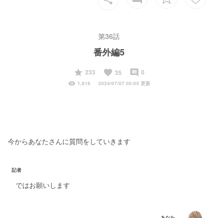
第36話
番外編5
start
favorite
insert_comment
233
0
35
visibility
1,816
2024/07/07 00:05 更新
今からあなたさんに質問をしていきます
記者
ではお願いします
あなた