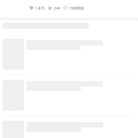
grade
1,870
244
15時間前
favorite
update