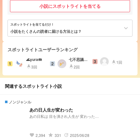
小説にスポットライトを当てる
スポットライトを当てるだけ！
keyboard_arrow_down
小説をたくさんの読者に届ける方法とは？
スポットライトユーザーランキング
🌊yura🪼
七不思議零
3
1回
highlight
1
2
番目！
3回
2回
highlight
highlight
関連するスポットライト小説
ノンジャンル
あの日人生が変わった
あの日私は 目を潰され人生が 変わった…
grade
2,394
331
2025/06/28
favorite
update