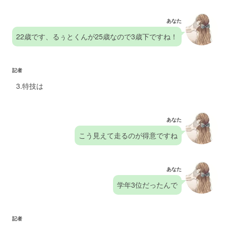
あなた
22歳です、るぅとくんが25歳なので3歳下ですね！
記者
3.特技は
あなた
こう見えて走るのが得意ですね
あなた
学年3位だったんで
記者