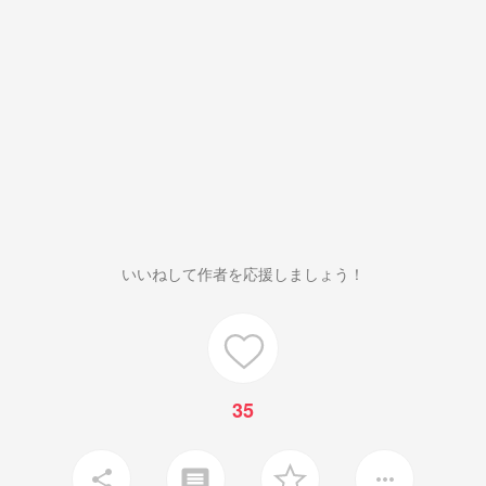
いいねして作者を応援しましょう！
35
insert_comment
share
more_horiz