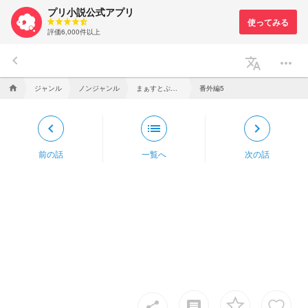
プリ小説公式アプリ
評価6,000件以上
keyboard_arrow_left
translate
more_horiz
ジャンル
ノンジャンル
まぁすとぷりの”元”メンバーなんで
番外編5
home
keyboard_arrow_left
list
keyboard_arrow_right
前の話
一覧へ
次の話
insert_comment
share