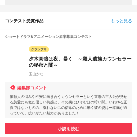
コンテスト受賞作品
もっと見る
ショートドラマ&アニメーション原案募集コンテスト
グランプリ
夕木真哉は夜、暴く ～殺人遺族カウンセラー
の秘密と闇～
玉山かな
編集部コメント
依頼人の悩みや不安に向き合うカウンセラーという立場の主人公が見せ
る慈愛にも似た優しい共感と、その裏にひそむほの暗い闇。いわゆる正
義ではないものの、譲れない己の信念のために動く彼の姿は一本筋が通
っていて、抗いがたい魅力がありました！
小説を読む