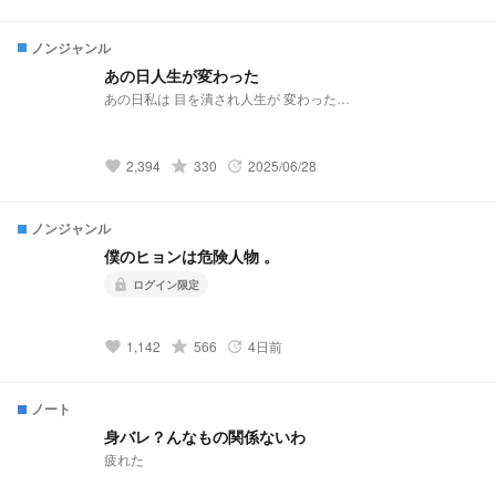
いる純白の蝶はと言うと··········· 夢主:はぁ？！再婚？！ 夢主:新
しい兄弟？！ 夢主:バリバリ不良校じゃねぇかよ!!! 最強の高校
生。新しく兄弟出来ました＆不良校に転校?! 𝕤𝕥𝕒𝕣𝕥 ⚠︎パクリ
ノンジャンル
❌(似ているものがあってもパクリではありません。)口調迷
子。
あの日人生が変わった
あの日私は 目を潰され人生が 変わった…
grade
2,394
330
2025/06/28
favorite
update
ノンジャンル
僕のヒョンは危険人物 。
ログイン限定
lock
grade
1,142
566
4日前
favorite
update
ノート
身バレ？んなもの関係ないわ
疲れた