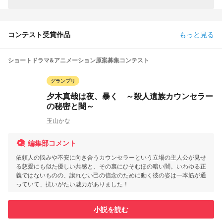
コンテスト受賞作品
もっと見る
ショートドラマ&アニメーション原案募集コンテスト
グランプリ
夕木真哉は夜、暴く ～殺人遺族カウンセラー
の秘密と闇～
玉山かな
編集部コメント
依頼人の悩みや不安に向き合うカウンセラーという立場の主人公が見せ
る慈愛にも似た優しい共感と、その裏にひそむほの暗い闇。いわゆる正
義ではないものの、譲れない己の信念のために動く彼の姿は一本筋が通
っていて、抗いがたい魅力がありました！
小説を読む