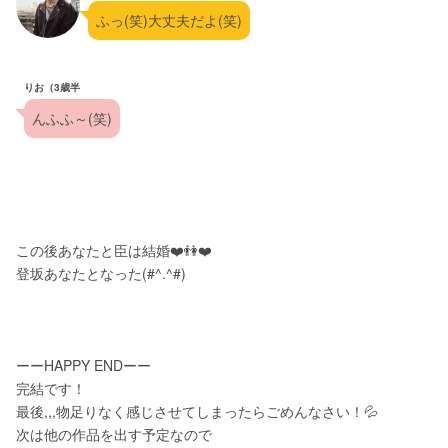
ふっ(笑)大丈夫だよ(笑)
りお（3歳半
んふふ～(笑)
この後あなたと臣は結婚❤️👫❤️
登坂あなたとなった(#^.^#)
ーーHAPPY ENDーー
完結です！
最後,,,物足りなく感じさせてしまったらごめんなさい！💦
次は他の作品を出す予定なので