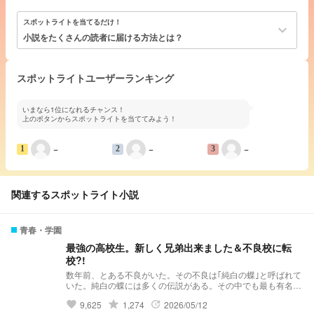
スポットライトを当てるだけ！
keyboard_arrow_down
小説をたくさんの読者に届ける方法とは？
スポットライトユーザーランキング
いまなら1位になれるチャンス！
上のボタンからスポットライトを当ててみよう！
−
−
−
1
2
3
関連するスポットライト小説
青春・学園
最強の高校生。新しく兄弟出来ました＆不良校に転
校?!
数年前、とある不良がいた。その不良は｢純白の蝶｣と呼ばれて
いた。純白の蝶には多くの伝説がある。その中でも最も有名な
伝説……それは｢violent破滅｣これはviolentという極悪非道な不
grade
9,625
1,274
2026/05/12
favorite
update
良グループを1人で潰したという伝説だ。 そんな伝説を持って