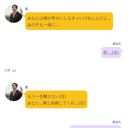
臣
あなたは俺が幸せにしなきゃいけねぇんだよ,,,
あの子も一緒に,,,
あなた
臣,,,,(泣)
///ｷﾞｭｯ
臣
もう一生離さない(泣)
あなた,,,俺と結婚してくれ,,,(泣)
あなた