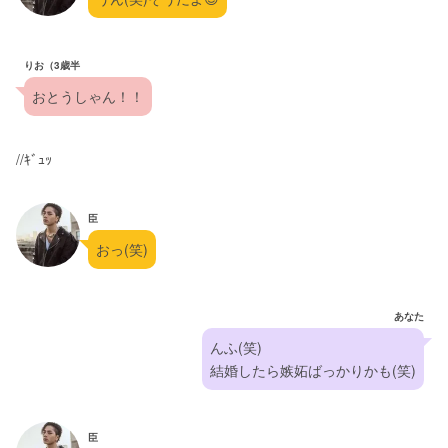
りお（3歳半
おとうしゃん！！
//ｷﾞｭｯ
臣
おっ(笑)
あなた
んふ(笑)
結婚したら嫉妬ばっかりかも(笑)
臣