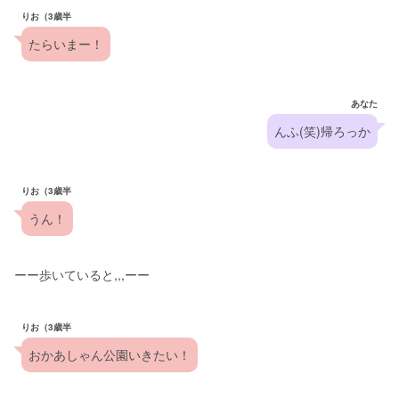
りお（3歳半
たらいまー！
あなた
んふ(笑)帰ろっか
りお（3歳半
うん！
ーー歩いていると,,,ーー
りお（3歳半
おかあしゃん公園いきたい！