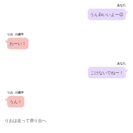
あなた
うん👍いいよー😉
りお（3歳半
わーい！
あなた
こけないでねー！
りお（3歳半
うん！
りおは走って滑り台へ