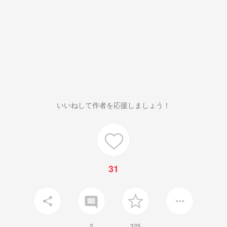
いいねして作者を応援しましょう！
31
insert_comment
share
more_horiz
2
325