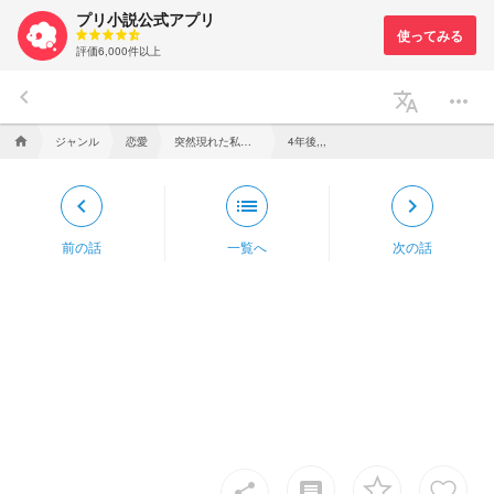
プリ小説公式アプリ
評価6,000件以上
keyboard_arrow_left
translate
more_horiz
ジャンル
恋愛
突然現れた私の憧れ✨
4年後,,,
home
keyboard_arrow_left
list
keyboard_arrow_right
前の話
一覧へ
次の話
insert_comment
share