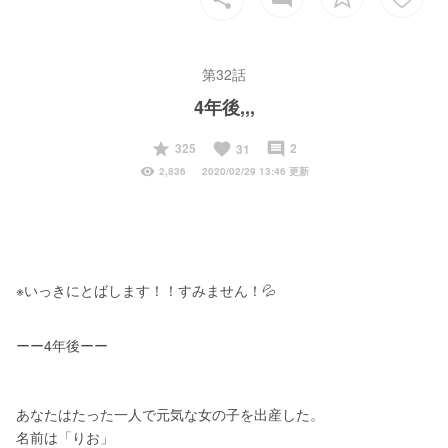
第32話
4年後,,,
start
favorite
insert_comment
325
2
31
visibility
2,836
2020/02/29 13:46 更新
※いっきにとばします！！すみません！💦
ーー4年後ーー
あなたはたった一人で元気な女の子を出産した。
名前は「りお」