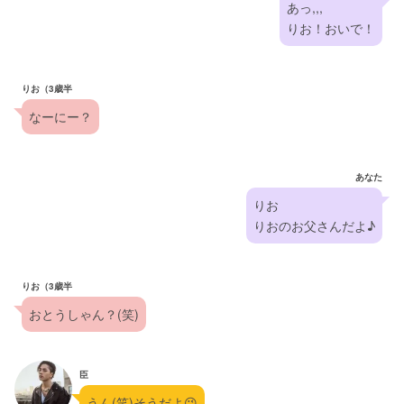
あっ,,,
りお！おいで！
りお（3歳半
なーにー？
あなた
りお
りおのお父さんだよ♪
りお（3歳半
おとうしゃん？(笑)
臣
うん(笑)そうだよ😉