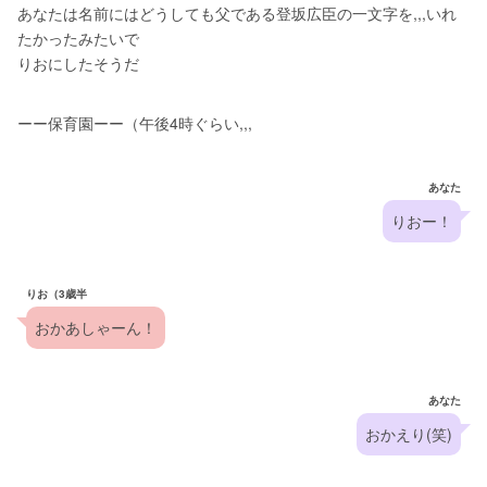
あなたは名前にはどうしても父である登坂広臣の一文字を,,,いれ
たかったみたいで
りおにしたそうだ
ーー保育園ーー（午後4時ぐらい,,,
あなた
りおー！
りお（3歳半
おかあしゃーん！
あなた
おかえり(笑)