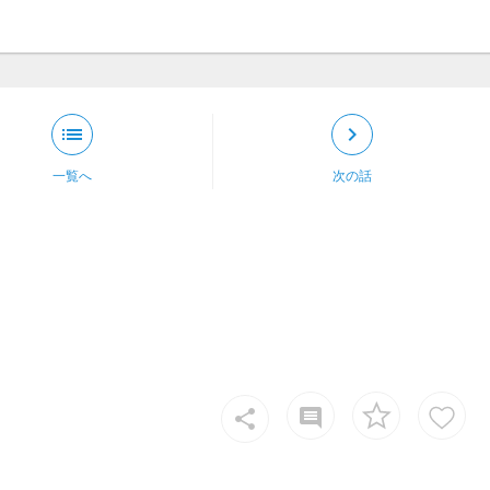
list
keyboard_arrow_right
一覧へ
次の話
insert_comment
share