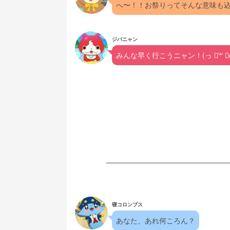
へ〜！！お祭りってそんな意味も
ジバニャン
みんな早く行こうニャン！(っ ॑꒳ ॑c
寝コロンブス
あなた、あれ何ころん？