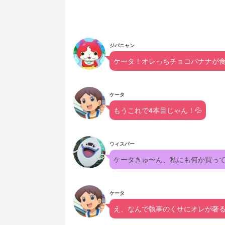
ジバニャン
ケータ！オレっちチョコバナナが
ケータ
もうこれで4本目じゃん！💦
ウィスパー
ケータきゅ〜ん、私にも何か買ってくれないんで
ケータ
え、なんで執事のくせにオレが奢る