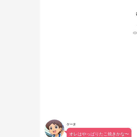
visibilit
ケータ
オレはやっぱりたこ焼きかな〜