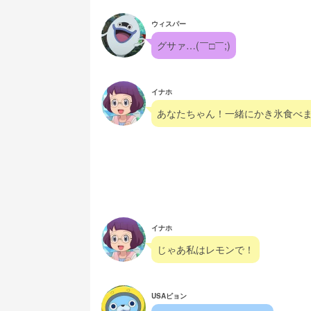
ウィスパー
グサァ…(￣□￣;)
イナホ
あなたちゃん！一緒にかき氷食べ
イナホ
じゃあ私はレモンで！
USAピョン