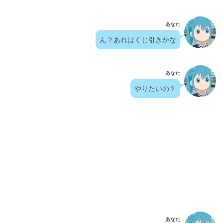
あなた
ん？あれはくじ引きかな
あなた
やりたいの？
あなた