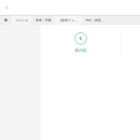
keyboard_arrow_left
ジャンル
青春・学園
【妖怪ウォッチ】くまニャンと始める青春ウォッチライフ
#40「妖怪祭り」
home
keyboard_arrow_left
前の話