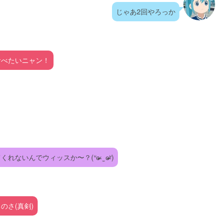
じゃあ2回やろっか
食べたいニャン！
ウィッスか〜？‪(ᐡɞ̴̶̷  ̫ ɞ̴̶̷ᐡ)
のさ(真剣)