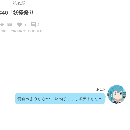
第45話
#40「妖怪祭り」
start
favorite
insert_comment
109
2
9
y
297
2026/07/31 15:07 更新
あなた
何食べようかな〜！やっぱここはポテトかな〜