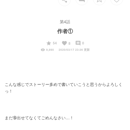
第4話
作者①
start
favorite
insert_comment
54
0
8
visibility
9,890
2020/03/17 23:36 更新
こんな感じでストーリー多めで書いていこうと思うからよろしく
っ！
まだ🔞出せてなくてごめんなさい…！