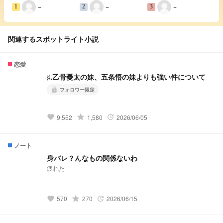
−
−
−
1
2
3
関連するスポットライト小説
恋愛
♯.乙骨憂太の妹、五条悟の妹よりも強い件について
フォロワー限定
lock
grade
9,552
1,580
2026/06/05
favorite
update
ノート
身バレ？んなもの関係ないわ
疲れた
grade
570
270
2026/06/15
favorite
update