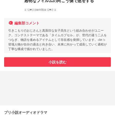
透明なフィルムの向こう側で息をする
♖ ଘ♥ଓ owmitoa ଘ♥ଓ ♖
編集部コメント
引きこもりのおじさんと真面目な女子高生という組み合わせがユニー
ク。コンテストテーマである「タイムカプセル」が、世代の違う二人を
つなぎ、物語を進めるアイテムとして存在感を発揮しています。<br />
登場人物が自分の過去と向き合い、未来に向かって成長していく過程が
丁寧な構成で描かれていました。
小説を読む
プリ小説オーディオドラマ