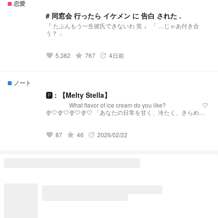
恋愛
# 同窓会 行ったら イケメン に 告白 された .
『 たぶんもう一生彼氏できないわ 笑 』 「 …じゃあ付き合
う？ 」
grade
5,382
767
4日前
favorite
update
ノート
🅿︎ : 【Melty Stella】
What flavor of ice cream do you like? 🤍
🍨🤍🍨🤍🍨🤍🍨🤍 「あなたの日常を甘く、冷たく、きらめか
せる。」 【Melty Stellaとは？】 『Melty Stella』は、星
(Stella)のような輝きと、心を甘く溶かす(Melty)ような配信を
届けるプリチューバ事務所です。 略称:メルステ 事務
grade
87
46
2026/02/22
favorite
update
所FN:Toppings 事務所FM:🧊🍨🌟 語りタグ:溶けちゃ
う前に星になる 🤍🍨🤍🍨🤍🍨🤍🍨🤍 発
祥:https://novel.prcm.jp/novel/oZI9SHphr7KqNMd8dkMn