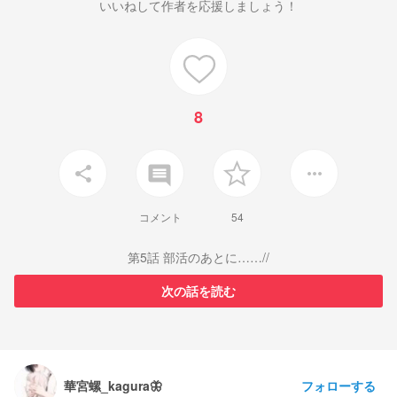
いいねして作者を応援しましょう！
8
insert_comment
share
more_horiz
コメント
54
第5話 部活のあとに……//
次の話を読む
フォローする
華宮螺_kagura🦋