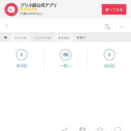
プリ小説公式アプリ
評価6,000件以上
keyboard_arrow_left
translate
more_horiz
ジャンル
ノンジャンル
えちえち
作者①
home
keyboard_arrow_left
list
keyboard_arrow_right
前の話
一覧へ
次の話
insert_comment
share