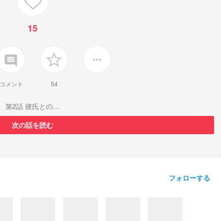
15
insert_comment
more_horiz
コメント
54
第2話 彼氏との…
次の話を読む
フォローする