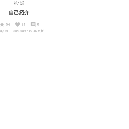
第1話
自己紹介
start
favorite
insert_comment
54
0
15
8,479
2020/03/17 22:45 更新