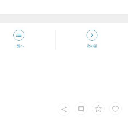
list
keyboard_arrow_right
一覧へ
次の話
insert_comment
share