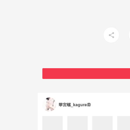
share
華宮螺_kagura🦋