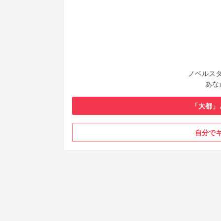
ノベルス
あな
「大都」
自分で