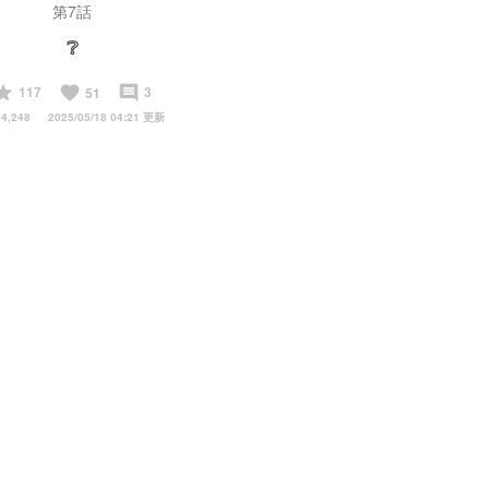
第7話
❔
start
favorite
insert_comment
117
3
51
4,248
2025/05/18 04:21 更新