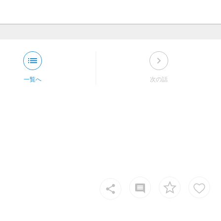
list
keyboard_arrow_right
一覧へ
次の話
insert_comment
share