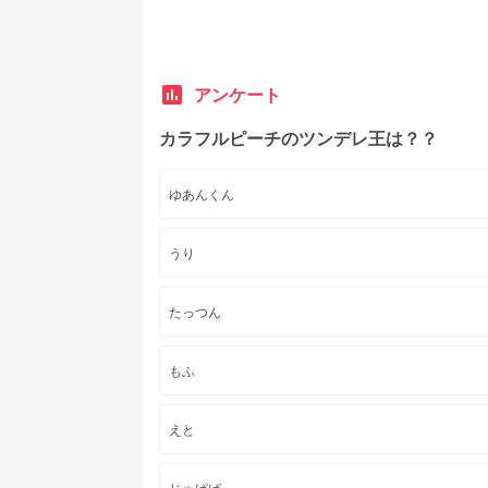
poll
アンケート
カラフルピーチのツンデレ王は？？
ゆあんくん
うり
たっつん
もふ
えと
じゃぱぱ