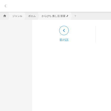
keyboard_arrow_left
ジャンル
ポエム
からぴち 推し活 部屋 🎵
home
❔
keyboard_arrow_left
前の話