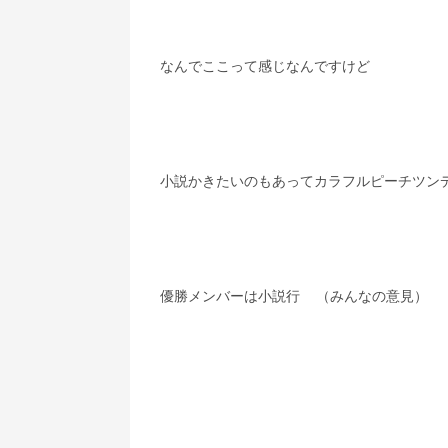
　なんでここって感じなんですけど
　小説かきたいのもあってカラフルピーチツン
　優勝メンバーは小説行    （みんなの意見）