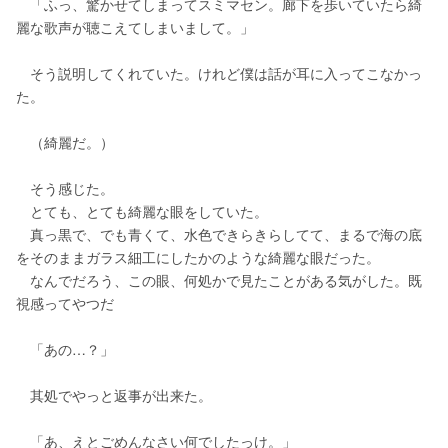
　「ふっ、驚かせてしまってスミマセン。廊下を歩いていたら綺
麗な歌声が聴こえてしまいまして。」
　そう説明してくれていた。けれど僕は話が耳に入ってこなかっ
た。
　（綺麗だ。）
　そう感じた。
　とても、とても綺麗な眼をしていた。
　真っ黒で、でも青くて、水色できらきらしてて、まるで海の底
をそのままガラス細工にしたかのような綺麗な眼だった。
　なんでだろう、この眼、何処かで見たことがある気がした。既
視感ってやつだ
　「あの…？」
　其処でやっと返事が出来た。
　「あ、えとごめんなさい何でしたっけ。」