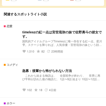
関連するスポットライト小説
恋愛
timeleszの紅一点は宮世琉弥の妹で佐野勇斗の彼女で
す。
国民的アイドルグループTimeleszに唯一存在する紅一点、星川
雫。ステージを降りれば、人気俳優・宮世琉弥の妹という顔を
持つ彼女には、さらに深い秘密があった。それは、幼馴染であ
grade
1,510
82
23時間前
favorite
update
り、今をときめく人気俳優でもある佐野勇斗との、決して誰に
も知られてはならない恋。華やかな世界の裏側で、二人は密か
に愛を育んでいた。兄の背中を追い、アイドルとしての頂点を
目指す雫。しかし、絶頂期にある彼女の日常は、常にスキャン
コメディ
ダルの危険と隣り合わせだ。兄妹という関係、禁断の恋、そし
てアイドルとしての重圧。複雑に絡み合う運命の糸の中、雫は
急募：後輩から怖がられない方法
数々の困難に立ち向かう。これは、数々の秘密を抱えながら
これから始まる物語は、 全面戦争が終わり、 世界に再
も、輝かしい夢を追い求め、ひたむきに生きる少女の、涙と勇
び平和が訪れた後の物語だ。 1話〜9話 始まり 10話〜12話
気に満ちた青春ラブストーリー。
体育祭編 13話〜15話 インターン編 21話〜25話 USJ編 26
話〜32話 期末試験編 33話〜37話 夏休み編 38話〜 文
化祭編
grade
102
18
4日前
favorite
update
ホラー