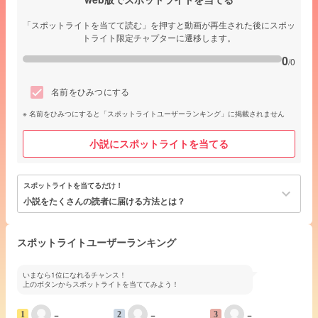
「スポットライトを当てて読む」を押すと動画が再生された後にスポッ
トライト限定チャプターに遷移します。
0
/0
名前をひみつにする
名前をひみつにすると「スポットライトユーザーランキング」に掲載されません
小説にスポットライトを当てる
スポットライトを当てるだけ！
keyboard_arrow_down
小説をたくさんの読者に届ける方法とは？
スポットライトユーザーランキング
いまなら1位になれるチャンス！
上のボタンからスポットライトを当ててみよう！
−
−
−
1
2
3