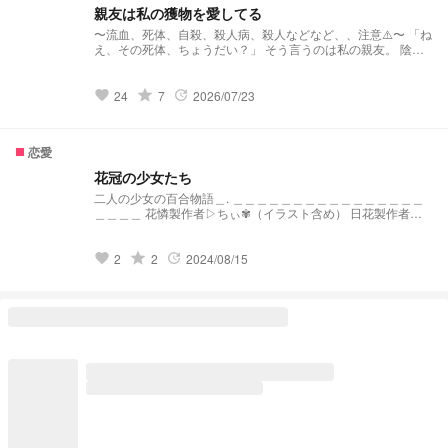
親友は私の獲物を愛してる
〜流血、死体、自殺、殺人病、殺人などなど、、注意⚠️〜 「ね
え、その死体、ちょうだい？」 そう言うのは私の親友。 陰キ
ャの高校一年生、磯垣瑠美（いそがきるみ）。彼女は殺人病に
かかってしまう。 隠してきたつもりが幼馴染の陽キャの高校
一年生、東雲七海（しののめななみ）に勘づかれてしまう。
grade
24
7
2026/07/23
favorite
update
七海にだけ本当のことを話すが、七海は驚いていない。むしろ
嬉しがっている。 気になって七海本人に聞いた。 「私「死体
愛好家（デッド・マニア）なんだ。」」 「ねえ瑠美、、私と
恋愛
「契約（トレード）」しない？」
花冠の少女たち
二人の少女の百合物語＿. ＿＿＿＿＿＿＿＿＿＿＿＿＿＿＿＿
＿＿＿＿ 花憐製作者▷ちぃ✾（イラスト含め） 日花製作者▷
アリス（イラスト含め） 《初めての共同小説作成！是非見て
みて下さい！》
grade
2
2
2024/08/15
favorite
update