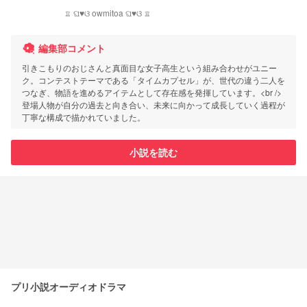
♖ ଘ♥ଓ owmitoa ଘ♥ଓ ♖
編集部コメント
引きこもりのおじさんと真面目な女子高生という組み合わせがユニー
ク。コンテストテーマである「タイムカプセル」が、世代の違う二人を
つなぎ、物語を進めるアイテムとして存在感を発揮しています。<br />
登場人物が自分の過去と向き合い、未来に向かって成長していく過程が
丁寧な構成で描かれていました。
小説を読む
プリ小説オーディオドラマ