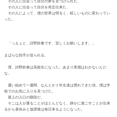
　その人に出会って自分の夢を見つけられた、
　その人に出会って自分を肯定出来た、
　その人によって、僕の世界は明るく、眩しいものに変わってい
った。
　「っえぇと、詩野鈴奏です、宜しくお願いします。」
まばらな拍手が送られる。
　僕、詩野鈴奏は高校生になった。あまり実感はわかないんだ
な。
　通い始めて一週間、なんとか１年生達は慣れてきた頃。僕は学
校でのお気に入りを見つけた。
　屋上の入口の階段だ。
　そこは人が通ることがほとんどなく、静かに過ごすことが出来
るから昼休みと放課後は毎日来るようになった。