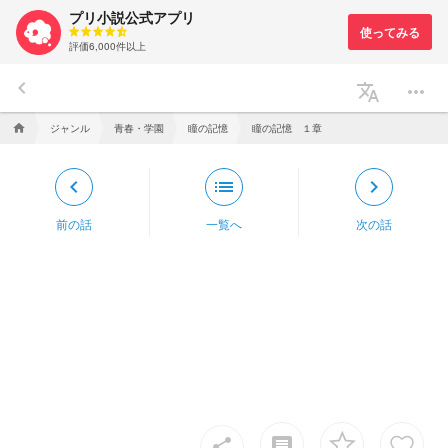
プリ小説公式アプリ
評価6,000件以上
keyboard_arrow_left
translate
more_horiz
ジャンル
青春・学園
瞳の記憶
瞳の記憶 １章
home
keyboard_arrow_left
list
keyboard_arrow_right
前の話
一覧へ
次の話
insert_comment
share