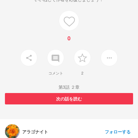
0
insert_comment
share
more_horiz
コメント
2
第3話 ２章
次の話を読む
フォローする
アラゴナイト