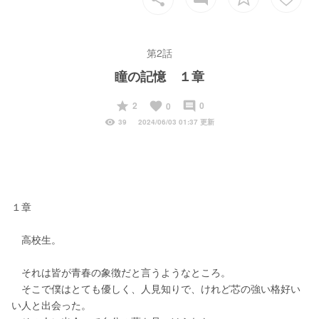
第2話
瞳の記憶 １章
start
favorite
insert_comment
2
0
0
visibility
39
2024/06/03 01:37 更新
１章
　高校生。
　それは皆が青春の象徴だと言うようなところ。
　そこで僕はとても優しく、人見知りで、けれど芯の強い格好い
い人と出会った。