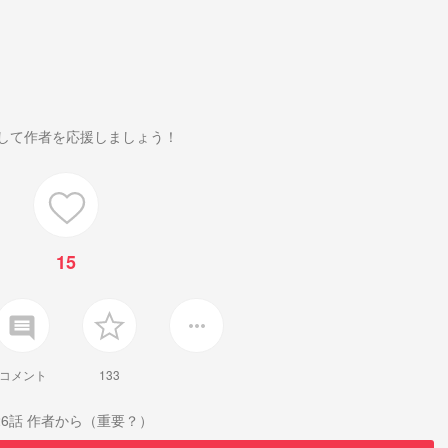
して作者を応援しましょう！
15
insert_comment
more_horiz
コメント
133
26話 作者から（重要？）