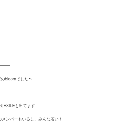
━━━
のbloomでした〜
劇団EXILEも出てます
eamのメンバーもいるし、みんな若い！