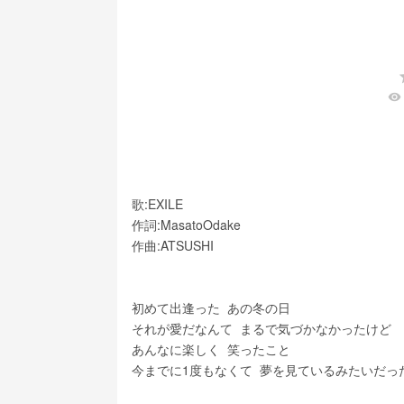
visibility
歌:EXILE
作詞:MasatoOdake
作曲:ATSUSHI
初めて出逢った  あの冬の日
それが愛だなんて  まるで気づかなかったけど
あんなに楽しく  笑ったこと
今までに1度もなくて  夢を見ているみたいだっ