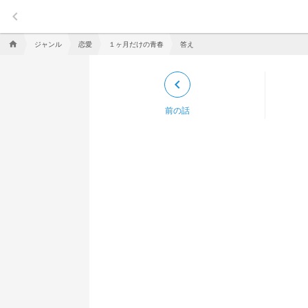
keyboard_arrow_left
ジャンル
恋愛
１ヶ月だけの青春
答え
home
keyboard_arrow_left
前の話