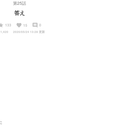
第25話
答え
start
favorite
insert_comment
133
0
15
1,420
2020/05/24 13:28 更新
た