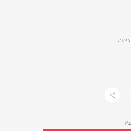
いいね
share
第