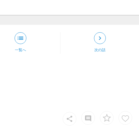
list
keyboard_arrow_right
一覧へ
次の話
insert_comment
share