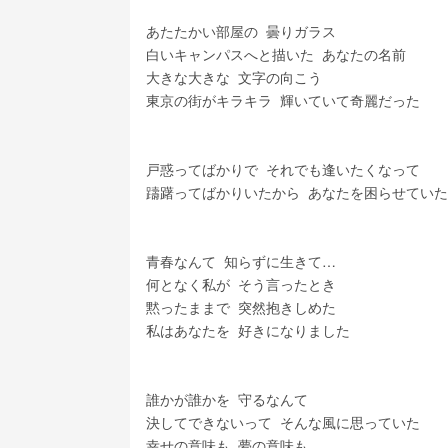
あたたかい部屋の  曇りガラス
白いキャンパスへと描いた  あなたの名前
大きな大きな  文字の向こう
東京の街がキラキラ  輝いていて奇麗だった
戸惑ってばかりで  それでも逢いたくなって
躊躇ってばかりいたから  あなたを困らせてい
青春なんて  知らずに生きて…
何となく私が  そう言ったとき
黙ったままで  突然抱きしめた
私はあなたを  好きになりました
誰かが誰かを  守るなんて
決してできないって  そんな風に思っていた
幸せの意味も  夢の意味も