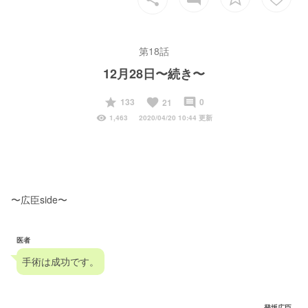
第18話
12月28日〜続き〜
start
favorite
insert_comment
133
0
21
visibility
1,463
2020/04/20 10:44 更新
〜広臣side〜
医者
手術は成功です。
登坂広臣