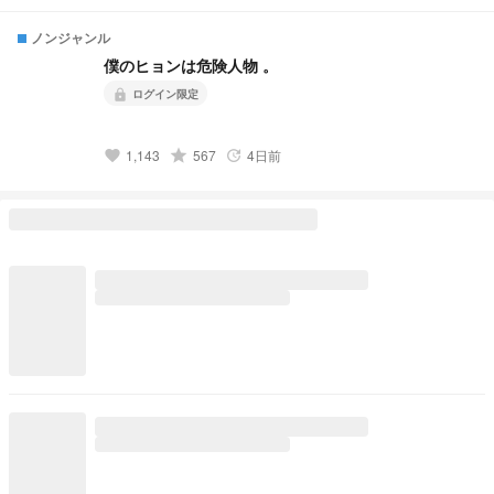
う前に星になる 🤍🍨🤍🍨🤍🍨🤍🍨🤍 発
祥:https://novel.prcm.jp/novel/oZI9SHphr7KqNMd8dkMn
ノンジャンル
僕のヒョンは危険人物 。
ログイン限定
lock
grade
1,143
567
4日前
favorite
update