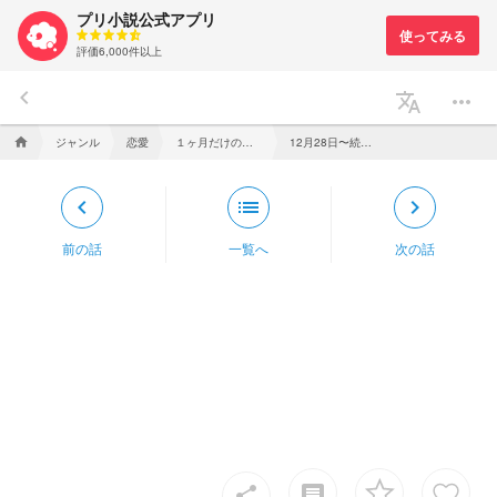
プリ小説公式アプリ
評価6,000件以上
keyboard_arrow_left
translate
more_horiz
ジャンル
恋愛
１ヶ月だけの青春
12月28日〜続き〜
home
keyboard_arrow_left
list
keyboard_arrow_right
前の話
一覧へ
次の話
insert_comment
share