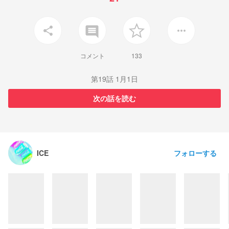
insert_comment
share
more_horiz
コメント
133
第19話 1月1日
次の話を読む
フォローする
ICE