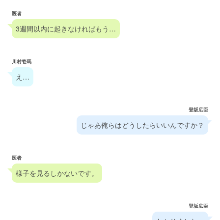
医者
3週間以内に起きなければもう…
川村壱馬
え…
登坂広臣
じゃあ俺らはどうしたらいいんですか？
医者
様子を見るしかないです。
登坂広臣