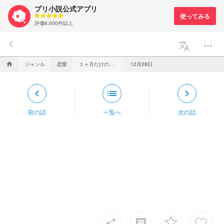
プリ小説公式アプリ
評価6,000件以上
keyboard_arrow_left
translate
more_horiz
ジャンル
恋愛
１ヶ月だけの青春
12月28日
home
keyboard_arrow_left
list
keyboard_arrow_right
前の話
一覧へ
次の話
insert_comment
share