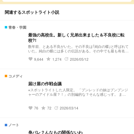
関連するスポットライト小説
青春・学園
最強の高校生。新しく兄弟出来ました＆不良校に転
校?!
数年前、とある不良がいた。その不良は｢純白の蝶｣と呼ばれて
いた。純白の蝶には多くの伝説がある。その中でも最も有名な
伝説……それは｢violent破滅｣これはviolentという極悪非道な不
grade
9,644
1,274
2026/05/12
favorite
update
良グループを1人で潰したという伝説だ。 そんな伝説を持って
いる純白の蝶はと言うと··········· 夢主:はぁ？！再婚？！ 夢主:新
しい兄弟？！ 夢主:バリバリ不良校じゃねぇかよ!!! 最強の高校
生。新しく兄弟出来ました＆不良校に転校?! 𝕤𝕥𝕒𝕣𝕥 ⚠︎パクリ
コメディ
❌(似ているものがあってもパクリではありません。)口調迷
子。
届け屋の作戦会議
※スポットライトした人限定。 「ブンレッドの妹はブンブンジ
ャーのアイドル屋？！」の別編的な？そんな感じっす。 まあ
わちゃわちゃしてる届け屋をご覧あれ。 19時に公開しますが
毎日とは限りません。
grade
76
72
2026/03/14
favorite
update
ノート
身バレ？んなもの関係ないわ