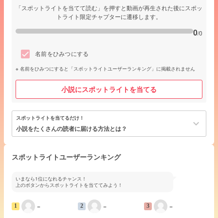
「スポットライトを当てて読む」を押すと動画が再生された後にスポッ
トライト限定チャプターに遷移します。
0
/0
名前をひみつにする
名前をひみつにすると「スポットライトユーザーランキング」に掲載されません
小説にスポットライトを当てる
スポットライトを当てるだけ！
keyboard_arrow_down
小説をたくさんの読者に届ける方法とは？
スポットライトユーザーランキング
いまなら1位になれるチャンス！
上のボタンからスポットライトを当ててみよう！
−
−
−
1
2
3