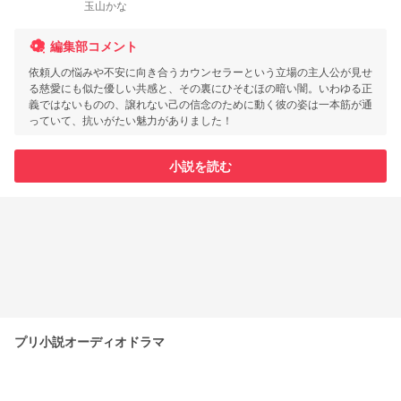
玉山かな
編集部コメント
依頼人の悩みや不安に向き合うカウンセラーという立場の主人公が見せ
る慈愛にも似た優しい共感と、その裏にひそむほの暗い闇。いわゆる正
義ではないものの、譲れない己の信念のために動く彼の姿は一本筋が通
っていて、抗いがたい魅力がありました！
小説を読む
プリ小説オーディオドラマ