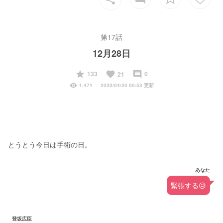
第17話
12月28日
start
favorite
insert_comment
133
0
21
visibility
1,471
2020/04/20 00:53 更新
とうとう今日は手術の日。
あなた
緊張する😥
登坂広臣