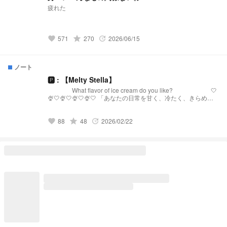
疲れた
grade
571
270
2026/06/15
favorite
update
ノート
🅿︎ : 【Melty Stella】
What flavor of ice cream do you like? 🤍
🍨🤍🍨🤍🍨🤍🍨🤍 「あなたの日常を甘く、冷たく、きらめか
せる。」 【Melty Stellaとは？】 『Melty Stella』は、星
(Stella)のような輝きと、心を甘く溶かす(Melty)ような配信を
届けるプリチューバ事務所です。 略称:メルステ 事務
grade
88
48
2026/02/22
favorite
update
所FN:Toppings 事務所FM:🧊🍨🌟 語りタグ:溶けちゃ
う前に星になる 🤍🍨🤍🍨🤍🍨🤍🍨🤍 発
祥:https://novel.prcm.jp/novel/oZI9SHphr7KqNMd8dkMn