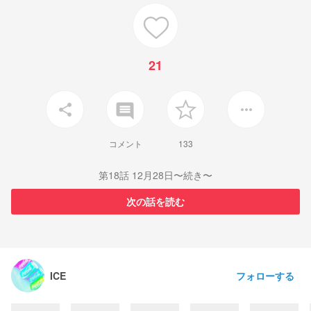
21
insert_comment
share
more_horiz
コメント
133
第18話 12月28日〜続き〜
次の話を読む
フォローする
ICE