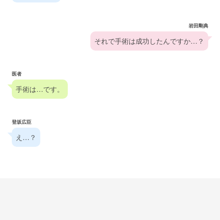
岩田剛典
それで手術は成功したんですか…？
医者
手術は…です。
登坂広臣
え…？