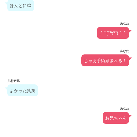
ほんとに😊
あなた
.*･ﾟ(*º∀º*).ﾟ･*.
あなた
じゃあ手術頑張れる！
川村壱馬
よかった笑笑
あなた
お兄ちゃん