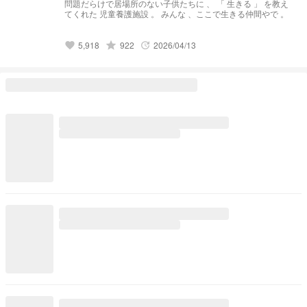
問題だらけで居場所のない子供たちに 、 「 生きる 」 を教え
てくれた 児童養護施設 。 みんな 、ここで生きる仲間やで 。
grade
5,918
922
2026/04/13
favorite
update