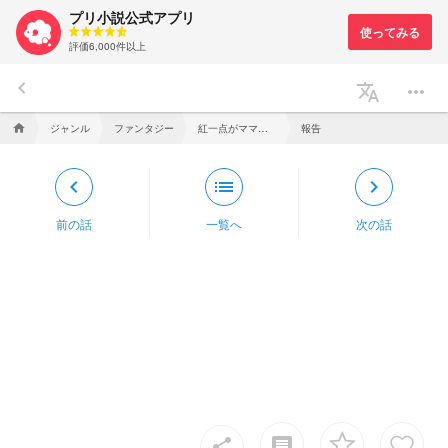
プリ小説公式アプリ
評価6,000件以上
keyboard_arrow_left
translate
more_horiz
ジャンル
ファンタジー
紅一点がママ！？
報告
home
keyboard_arrow_left
list
keyboard_arrow_right
前の話
一覧へ
次の話
insert_comment
share