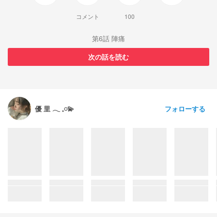
コメント
100
第6話 陣痛
次の話を読む
フォローする
優 里 ‪‪𓂃 𓈒𓏸💫