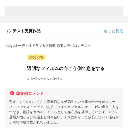
コンテスト受賞作品
もっと見る
meiyoオーディオドラマ＆主題歌 原案コラボコンテスト
グランプリ
透明なフィルムの向こう側で息をする
♖ ଘ♥ଓ owmitoa ଘ♥ଓ ♖
編集部コメント
引きこもりのおじさんと真面目な女子高生という組み合わせがユニー
ク。コンテストテーマである「タイムカプセル」が、世代の違う二人を
つなぎ、物語を進めるアイテムとして存在感を発揮しています。<br />
登場人物が自分の過去と向き合い、未来に向かって成長していく過程が
丁寧な構成で描かれていました。