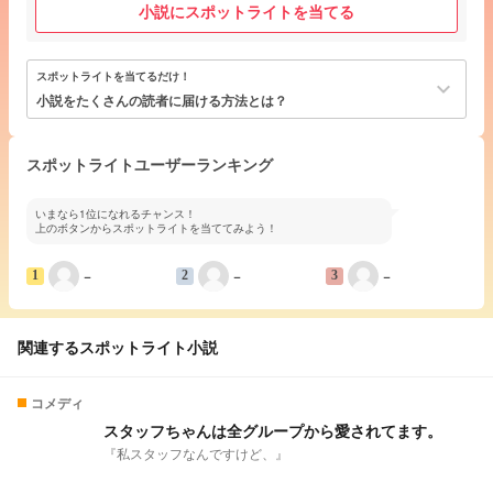
小説にスポットライトを当てる
スポットライトを当てるだけ！
keyboard_arrow_down
小説をたくさんの読者に届ける方法とは？
スポットライトユーザーランキング
いまなら1位になれるチャンス！
上のボタンからスポットライトを当ててみよう！
−
−
−
1
2
3
関連するスポットライト小説
コメディ
スタッフちゃんは全グループから愛されてます。
『私スタッフなんですけど、』