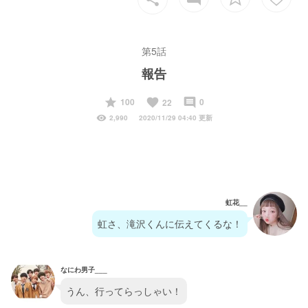
第5話
報告
start
favorite
insert_comment
100
0
22
visibility
2,990
2020/11/29 04:40 更新
虹花__
虹さ、滝沢くんに伝えてくるな！
なにわ男子___
うん、行ってらっしゃい！