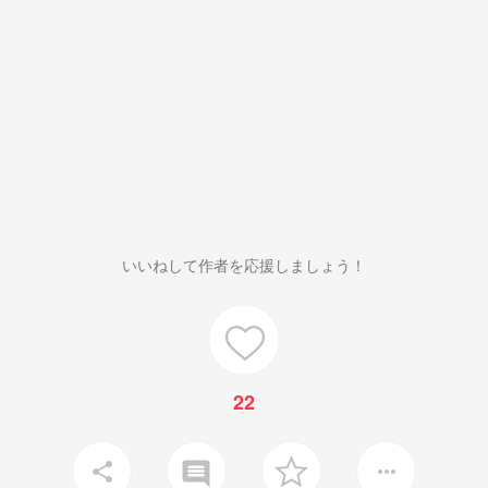
いいねして作者を応援しましょう！
22
insert_comment
share
more_horiz