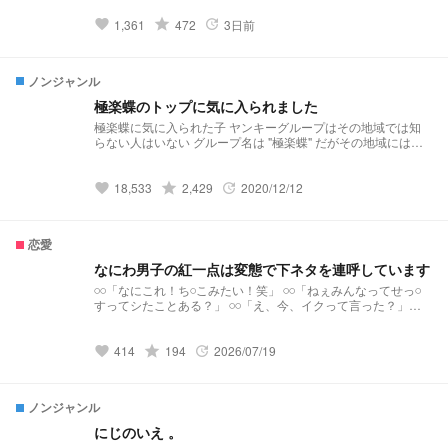
grade
1,361
472
3日前
favorite
update
ノンジャンル
極楽蝶のトップに気に入られました
極楽蝶に気に入られた子 ヤンキーグループはその地域では知
らない人はいない グループ名は "極楽蝶" だがその地域には他
にも有名なグループがいた BEASTとNights 平和だった私の暮
らしは 一気に変化していった＿＿＿ SnowMan main
grade
18,533
2,429
2020/12/12
favorite
update
恋愛
なにわ男子の紅一点は変態で下ネタを連呼しています
𓏸𓏸「なにこれ！ち𓏸こみたい！笑」 𓏸𓏸「ねぇみんなってせっ𓏸
すってシたことある？」 𓏸𓏸「え、今、イクって言った？」
𓏸𓏸「ねぇ、シャンプーってさ白いからせいえきみたいじゃな
い？笑」 なにわ男子の紅一点は変態で下ネタを連呼してます
《目標》 ☆50♡100
grade
414
194
2026/07/19
favorite
update
ノンジャンル
にじのいえ 。