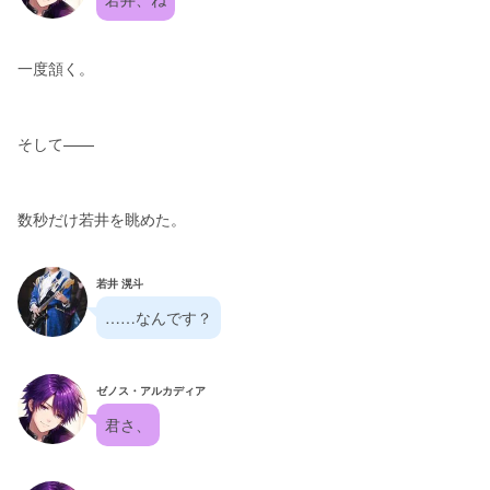
一度頷く。
そして——
数秒だけ若井を眺めた。
若井 滉斗
……なんです？
ゼノス・アルカディア
君さ、