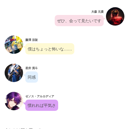
大森 元貴
ぜひ、会って見たいです
藤澤 涼架
僕はちょっと怖いな……
若井 滉斗
同感
ゼノス・アルカディア
慣れれば平気さ