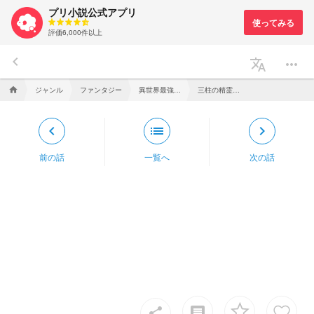
プリ小説公式アプリ
評価6,000件以上
keyboard_arrow_left
translate
more_horiz
ジャンル
ファンタジー
異世界最強クラスの能力を与えられた俺たちが故郷を目指すまで
三柱の精霊王。
home
keyboard_arrow_left
list
keyboard_arrow_right
前の話
一覧へ
次の話
insert_comment
share