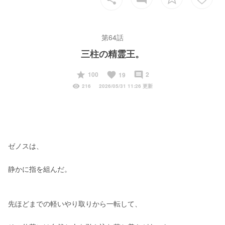
第64話
三柱の精霊王。
start
favorite
insert_comment
100
2
19
visibility
216
2026/05/31 11:26 更新
ゼノスは、
静かに指を組んだ。
先ほどまでの軽いやり取りから一転して、