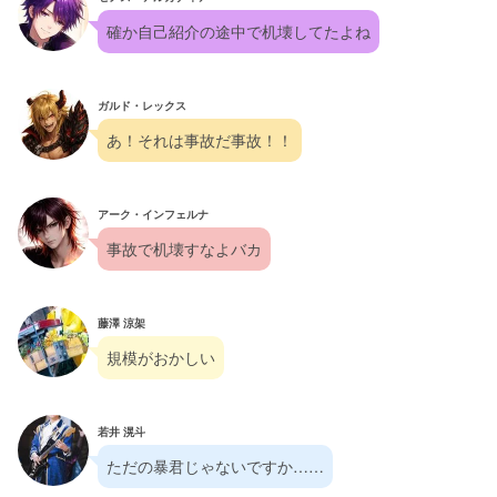
確か自己紹介の途中で机壊してたよね
ガルド・レックス
あ！それは事故だ事故！！
アーク・インフェルナ
事故で机壊すなよバカ
藤澤 涼架
規模がおかしい
若井 滉斗
ただの暴君じゃないですか……