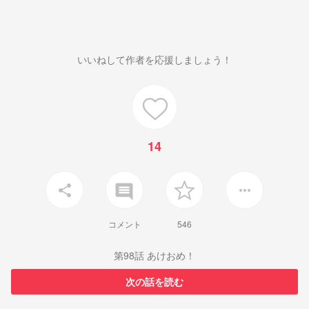
いいねして作者を応援しましょう！
14
insert_comment
share
more_horiz
コメント
546
第98話 あけおめ！
次の話を読む