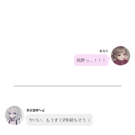
あなた
烏野っ…！！！
翠宮霖華🐾🍒
ヤバい、もうすぐ2年経ちそう（