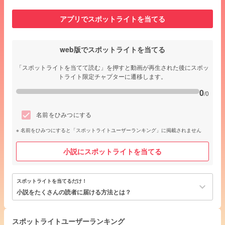
アプリでスポットライトを当てる
web版でスポットライトを当てる
「スポットライトを当てて読む」を押すと動画が再生された後にスポッ
トライト限定チャプターに遷移します。
0
/0
名前をひみつにする
名前をひみつにすると「スポットライトユーザーランキング」に掲載されません
小説にスポットライトを当てる
スポットライトを当てるだけ！
keyboard_arrow_down
小説をたくさんの読者に届ける方法とは？
スポットライトユーザーランキング