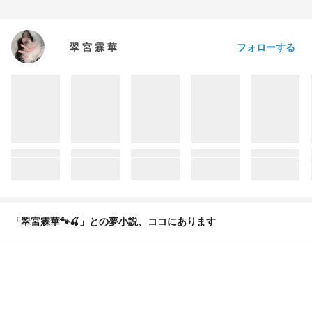
フォローする
翠 宮 霖 華
「翠宮霖華🐾🍒」との夢小説、ココにあります