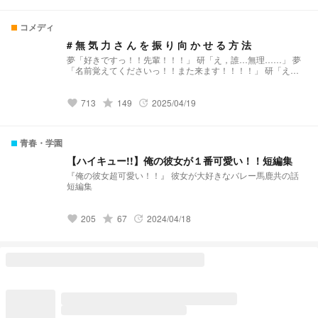
コメディ
# 無 気 力 さ ん を 振 り 向 か せ る 方 法
夢「好きですっ！！先輩！！！」 研「え，誰…無理……」 夢
「名前覚えてくださいっ！！また来ます！！！！」 研「え、
やめて…来ないで……」 夢「先輩〜っ！！危ない〜で
す〜！！！」 研（ｽｯ） 夢「避けるの上手？！，逃げないでく
ださ〜い泣」 夢「先輩！好きな食べ物はなんです
grade
713
149
2025/04/19
favorite
update
か？！！！」 研「サル◯アッキ」 夢「そうなんですね！！作
ってきます！！！」 研「作ってこないで」 夢「先輩が逃げ続
けても私は絶対，先輩を振り向かせますよ？！！！」 研「…
青春・学園
（しつこいの嫌いなのに）」 黒「他の学校にも無気力さんい
るよ」 夢「えっ，マジですか」 「でも，やっぱ…………
【ハイキュー!!】俺の彼女が１番可愛い！！短編集
♡」
『俺の彼女超可愛い！！』 彼女が大好きなバレー馬鹿共の話
短編集
grade
205
67
2024/04/18
favorite
update