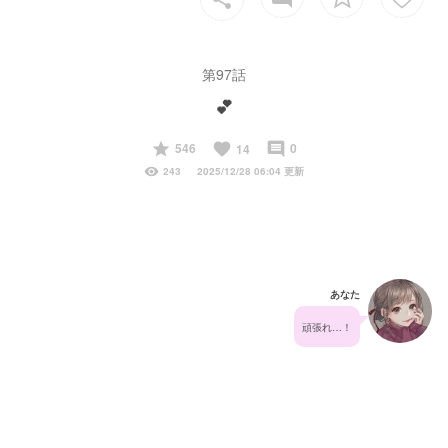
第97話
💕
start
favorite
insert_comment
546
0
14
visibility
243
2025/12/28 06:04 更新
あなた
頑張れ…！