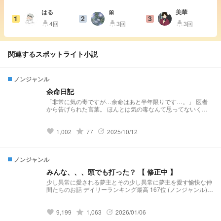
はる
🎀
美華
1
2
3
4回
3回
3回
highlight
highlight
highlight
関連するスポットライト小説
ノンジャンル
余命日記
「非常に気の毒ですが…余命はあと半年限りです…。」 医者
から告げられた言葉。 ほんとは気の毒なんて思ってないくせ
に。 綺麗事ばかり並べる医者は大っ嫌いだ。 ____________
私、18歳で死ぬんだ。
grade
1,002
77
2025/10/12
favorite
update
ノンジャンル
みんな、、、頭でも打った？ 【 修正中 】
少し異常に愛される夢主とその少し異常に夢主を愛す愉快な仲
間たちのお話 デイリーランキング最高 167位 (ノンジャンル) ↓
デイリーランキング最高 135位 (ノンジャンル) ↓ デイリーラン
キング最高 106位 (ノンジャンル) デイリーランキング最高 98
位 (ノンジャンル)
grade
9,199
1,063
2026/01/06
favorite
update