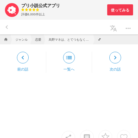
プリ小説公式アプリ
評価6,000件以上
keyboard_arrow_left
translate
more_horiz
ジャンル
恋愛
烏野マネは、とてつもなく美人らしい
home
💕
keyboard_arrow_left
list
keyboard_arrow_right
前の話
一覧へ
次の話
insert_comment
share