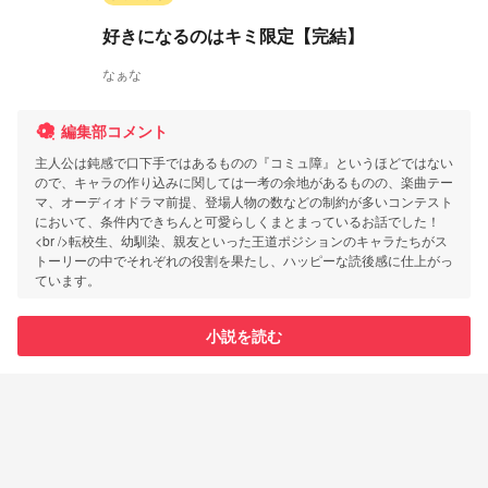
好きになるのはキミ限定【完結】
なぁな
編集部コメント
主人公は鈍感で口下手ではあるものの『コミュ障』というほどではない
ので、キャラの作り込みに関しては一考の余地があるものの、楽曲テー
マ、オーディオドラマ前提、登場人物の数などの制約が多いコンテスト
において、条件内できちんと可愛らしくまとまっているお話でした！
<br />転校生、幼馴染、親友といった王道ポジションのキャラたちがス
トーリーの中でそれぞれの役割を果たし、ハッピーな読後感に仕上がっ
ています。
小説を読む