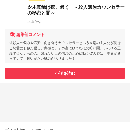
夕木真哉は夜、暴く ～殺人遺族カウンセラー
の秘密と闇～
玉山かな
編集部コメント
依頼人の悩みや不安に向き合うカウンセラーという立場の主人公が見せ
る慈愛にも似た優しい共感と、その裏にひそむほの暗い闇。いわゆる正
義ではないものの、譲れない己の信念のために動く彼の姿は一本筋が通
っていて、抗いがたい魅力がありました！
小説を読む
プリ小説オーディオドラマ