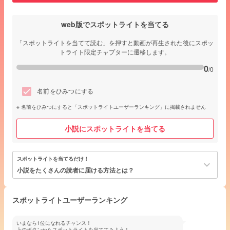
web版でスポットライトを当てる
「スポットライトを当てて読む」を押すと動画が再生された後にスポッ
トライト限定チャプターに遷移します。
0
/0
名前をひみつにする
名前をひみつにすると「スポットライトユーザーランキング」に掲載されません
小説にスポットライトを当てる
スポットライトを当てるだけ！
keyboard_arrow_down
小説をたくさんの読者に届ける方法とは？
スポットライトユーザーランキング
いまなら1位になれるチャンス！
上のボタンからスポットライトを当ててみよう！