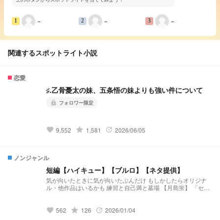
−
−
−
1
2
3
関連するスポットライト小説
恋愛
♯.乙骨憂太の妹、五条悟の妹よりも強い件について
フォロワー限定
lock
grade
9,552
1,581
2026/06/05
favorite
update
ノンジャンル
短編【ハイキュー】【ブルロ】【ネタ提供】
気が向いたときに気が向いたぶんだけ もしかしたらオリジナ
ル・他作品はいるかも 練習と自己満と墓場 【月島蛍】 「セレ
ンディピティ」 小説になりました↓↓↓
https://novel.prcm.jp/novel/BmzRdh3txTUibqXXVZof 【二口堅
治】 「先輩、まだ独り身なんすか？(笑)」 小説になりました↓
grade
562
126
2026/01/04
favorite
update
↓ ↓ https://novel.prcm.jp/novel/cXlcBIt2Ne2PhzvRzV2Q 【孤