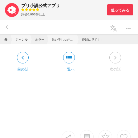
プリ小説公式アプリ
評価6,000件以上
keyboard_arrow_left
translate
more_horiz
ジャンル
ホラー
歌い手しながら殺し屋してます。
絶対に見て！！
home
keyboard_arrow_left
list
keyboard_arrow_right
前の話
一覧へ
次の話
insert_comment
share