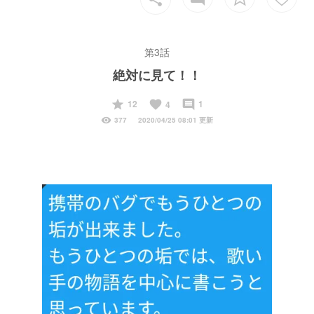
第3話
絶対に見て！！
start
favorite
insert_comment
12
1
4
visibility
377
2020/04/25 08:01 更新