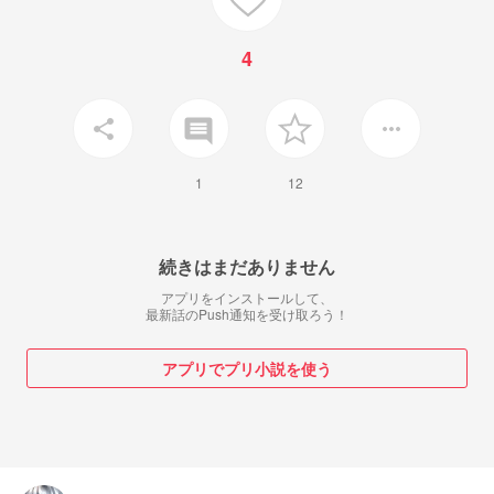
4
insert_comment
share
more_horiz
1
12
続きはまだありません
アプリをインストールして、
最新話のPush通知を受け取ろう！
アプリでプリ小説を使う