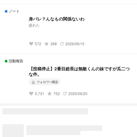
爪研磨】 「そこのけそこのけ 勇者が通る」 小説になりました
↓ ↓ ↓ https://novel.prcm.jp/novel/Cxxu2EBITSt0wLuPjQ4n
ノート
【白布】 「浮いてた彼女が”浮いて”いた」 小説になりました↓
↓ ↓ https://novel.prcm.jp/novel/wm18GhLSixpJNbKeARoK
身バレ？んなもの関係ないわ
【宮侑】(角名) 「ちみけも買ったら男子高校生拾った話」 小説
疲れた
になりました↓ ↓ ↓
https://novel.prcm.jp/novel/nMbYXcbwwQjoQ15Ja254 【牛
島】 「籠の中の雛 コンビニを知る」 小説になりました↓ ↓ ↓
https://novel.prcm.jp/novel/z2FYtWfMjUFHn8taeLfl
grade
572
268
2026/06/15
favorite
update
活動報告
【投稿停止】2番目総長は無敵くんの妹ですが瓜二つ
な件。
フォロワー限定
lock
grade
5,731
752
2025/06/20
favorite
update