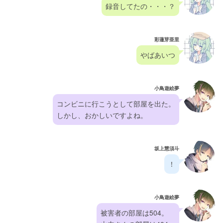
録音してたの・・・？
彩蓮芽亜里
やばあいつ
小鳥遊絵夢
コンビニに行こうとして部屋を出た。
しかし、おかしいですよね。
坂上慧須斗
！
小鳥遊絵夢
被害者の部屋は504。