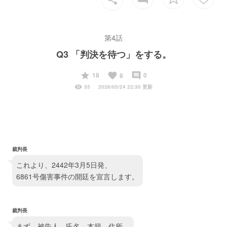
第4話
Q3 「判決を待つ」をする。
start
favorite
insert_comment
18
0
8
visibility
35
2026/05/24 22:30 更新
裁判長
これより、2442年3月5日発、
6861号傷害事件の開廷を宣言します。
裁判長
まず、被告人。氏名、本籍、住所、