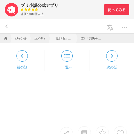
プリ小説公式アプリ
評価6,000件以上
keyboard_arrow_left
translate
more_horiz
ジャンル
コメディ
「助ける」をする。
Q3 「判決を待つ」をする。
home
keyboard_arrow_left
list
keyboard_arrow_right
前の話
一覧へ
次の話
insert_comment
share