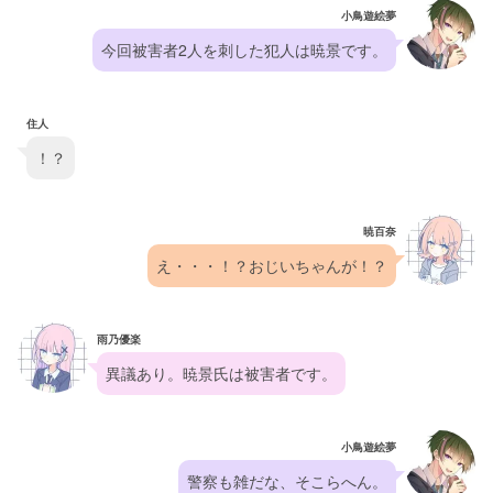
小鳥遊絵夢
今回被害者2人を刺した犯人は暁景です。
住人
！？
暁百奈
え・・・！？おじいちゃんが！？
雨乃優楽
異議あり。暁景氏は被害者です。
小鳥遊絵夢
警察も雑だな、そこらへん。