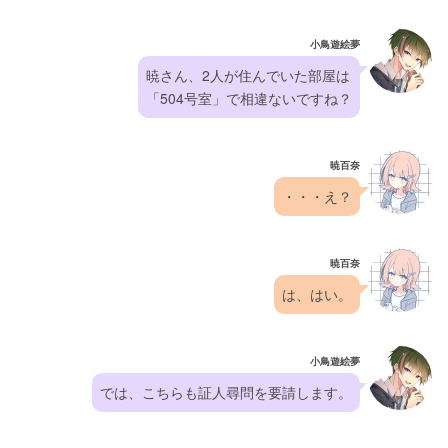
小鳥遊絵夢
暁さん、2人が住んでいた部屋は
「504号室」で相違ないですね？
暁百奈
・・・え？
暁百奈
は、はい。
小鳥遊絵夢
では、こちらも証人尋問を要請します。