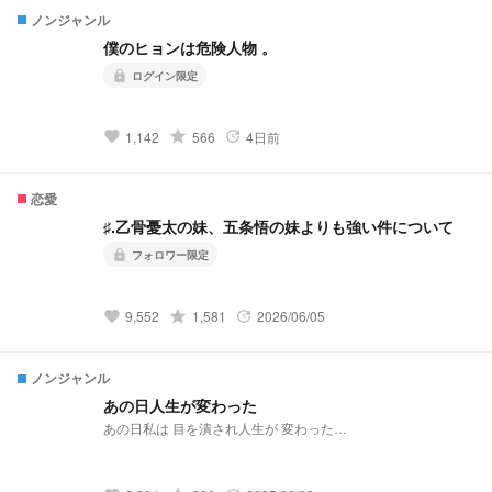
ノンジャンル
僕のヒョンは危険人物 。
ログイン限定
lock
grade
1,142
566
4日前
favorite
update
恋愛
♯.乙骨憂太の妹、五条悟の妹よりも強い件について
フォロワー限定
lock
grade
9,552
1,581
2026/06/05
favorite
update
ノンジャンル
あの日人生が変わった
あの日私は 目を潰され人生が 変わった…