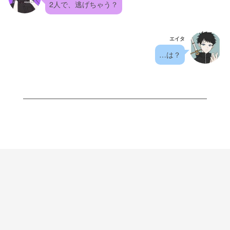
2人で、逃げちゃう？
エイタ
…は？