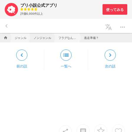
プリ小説公式アプリ
評価6,000件以上
keyboard_arrow_left
translate
more_horiz
ジャンル
ノンジャンル
フラグなんてへし折ってやるわ！！
逃走準備？
home
keyboard_arrow_left
list
keyboard_arrow_right
前の話
一覧へ
次の話
insert_comment
share