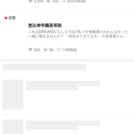
grade
2,394
330
2025/06/28
favorite
update
恋愛
恵比寿学園高等部
これはEBiDANの"もしも"の話 BLです検索避けわかんなかった
一緒に覗きませんか？ 〈現在出てきてる方〉 小笠原海さん、
船津稜雅さん、草川拓弥さん、村田祐基さん、松尾太陽さん、
森次政裕さん、高松アロハさん、柏木悠さん 佐野勇人さん、
塩﨑太智さん、曽野瞬太さん、山中柔太朗さん 田中洸希さん
grade
222
58
11時間前
favorite
update
高尾颯斗さん、山下永玖さん 大倉空人さん、桜木雅哉さん、
長野凌大さん、杢代和人さん 森英寿さん、森愁斗さん、高尾
楓弥さん 志賀李玖さん、阿久根温世さん、竹野世梛さん、八
神遼介さん 高岡ミロさん、武田創世さん、高桑真之さん