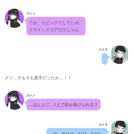
エレン
てか、リビングでしてたの、
クライシスコアだけじゃん
エイタ
クソ…そもそも悪手だったか…！！
エレン
…ほんとに…1人で皆を助けられる？
エイタ
…ｲﾔ…自分で…ﾅﾝﾄｶ…ﾃﾞｷﾙｼ…