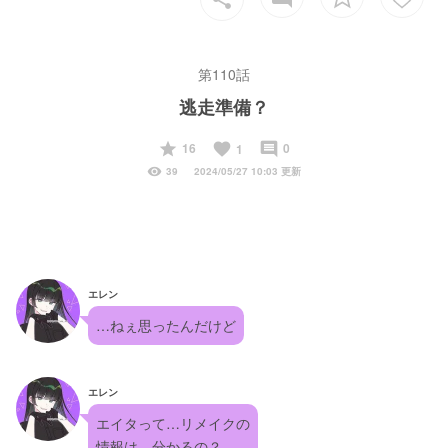
第110話
逃走準備？
start
favorite
insert_comment
16
0
1
visibility
39
2024/05/27 10:03 更新
エレン
…ねぇ思ったんだけど
エレン
エイタって…リメイクの
情報は、分かるの？