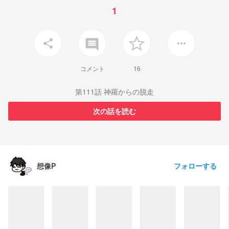
1
insert_comment
share
more_horiz
コメント
16
第111話 神羅からの脱走
次の話を読む
フォローする
想像P