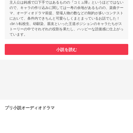
主人公は鈍感で口下手ではあるものの『コミュ障』というほどではない
ので、キャラの作り込みに関しては一考の余地があるものの、楽曲テー
マ、オーディオドラマ前提、登場人物の数などの制約が多いコンテスト
において、条件内できちんと可愛らしくまとまっているお話でした！
<br />転校生、幼馴染、親友といった王道ポジションのキャラたちがス
トーリーの中でそれぞれの役割を果たし、ハッピーな読後感に仕上がっ
ています。
小説を読む
プリ小説オーディオドラマ