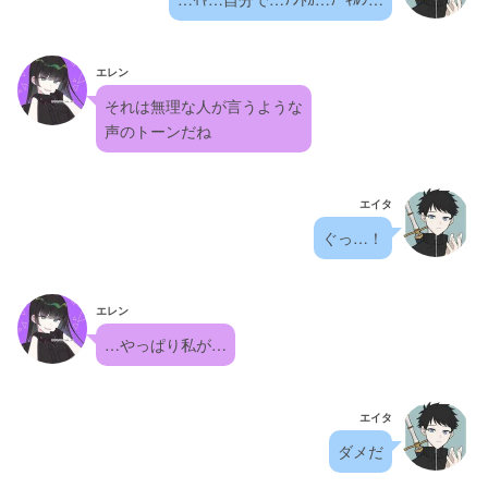
エレン
それは無理な人が言うような
声のトーンだね
エイタ
ぐっ…！
エレン
…やっぱり私が…
エイタ
ダメだ