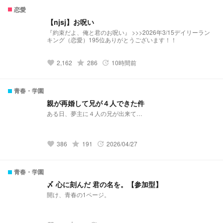
恋愛
【njsj】お呪い
『約束だよ、俺と君のお呪い』 >>>2026年3/15デイリーラン
キング（恋愛）195位ありがとうございます！！
grade
2,162
286
10時間前
favorite
update
青春・学園
親が再婚して兄が４人できた件
ある日、夢主に４人の兄が出来て…
grade
386
191
2026/04/27
favorite
update
青春・学園
〆 心に刻んだ 君の名を。【参加型】
開け、青春の1ページ。