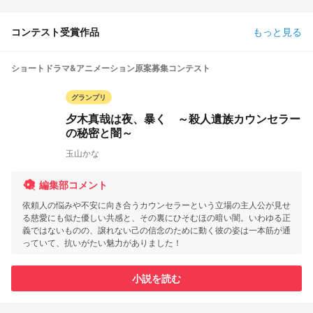
コンテスト受賞作品
もっと見る
ショートドラマ&アニメーション原案募集コンテスト
グランプリ
夕木真哉は夜、暴く ～殺人遺族カウンセラー
の秘密と闇～
玉山かな
編集部コメント
依頼人の悩みや不安に向き合うカウンセラーという立場の主人公が見せ
る慈愛にも似た優しい共感と、その裏にひそむほの暗い闇。いわゆる正
義ではないものの、譲れない己の信念のために動く彼の姿は一本筋が通
っていて、抗いがたい魅力がありました！
小説を読む