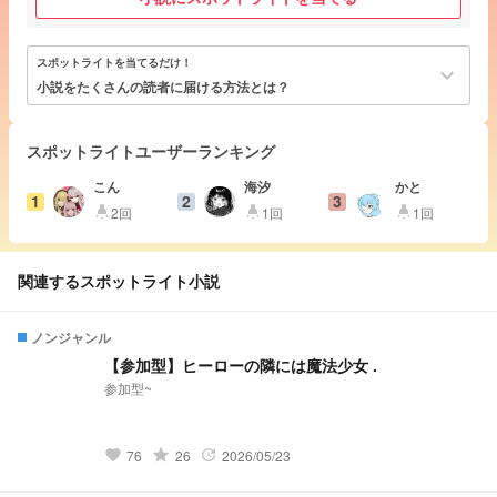
スポットライトを当てるだけ！
keyboard_arrow_down
小説をたくさんの読者に届ける方法とは？
スポットライトユーザーランキング
こん
海汐
かと
1
2
3
2回
1回
1回
highlight
highlight
highlight
関連するスポットライト小説
ノンジャンル
【参加型】ヒーローの隣には魔法少女 .
参加型~
grade
76
26
2026/05/23
favorite
update