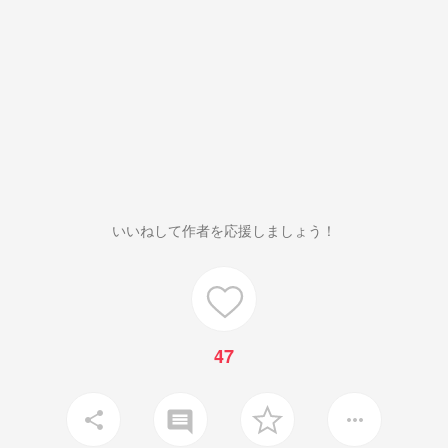
いいねして作者を応援しましょう！
47
insert_comment
share
more_horiz