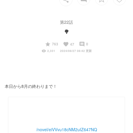
第22話
🌳
start
favorite
insert_comment
763
0
47
visibility
2,331
2024/08/27 08:42 更新
本日から8月の終わりまで！
/novel/eiVVvu18cNM2uIZ647NQ