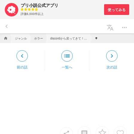
プリ小説公式アプリ
評価6,000件以上
keyboard_arrow_left
translate
more_horiz
ジャンル
ホラー
discordから戻ってきて！凪ちゃん！
home
🌳
keyboard_arrow_left
list
keyboard_arrow_right
前の話
一覧へ
次の話
insert_comment
share