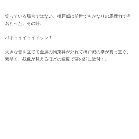
笑っている場合ではない。橋戸威は前世でもかなりの馬鹿力で有
名だった。その時、
バキィイイィイィッン！
大きな音を立てて金属の拘束具が外れて橋戸威の拳が真っ直ぐ、
素早く、残像が見えるほどの速度で葵の顔に近付く。