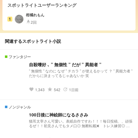
スポットライトユーザーランキング
柑橘れもん
1
2回
highlight
関連するスポットライト小説
ファンタジー
自殺嗜好 ､ ” 無個性 ” だが ” 異能者 ”
” 無個性 ” なのに なぜ ” チカラ ” が使えるかッて ？ ” 異能力者 ”
だからに決まってるじゃあないか 笑
grade
1,343
542
1日前
favorite
update
ノンジャンル
100日後に神絵師になるささみ
猫耳太宰さん可愛い。表紙自作ですわ！！！毎日投稿、、頑張
るぜ！！初見さんでもタメ口◎ 無断転載❌ トレス練習◎ ト
レスしたものを投稿❌(許可とってくれたら◯だけど、ちゃんと
トレスって書いてね☆) まぁ、こんなクソ絵トレスする人いな