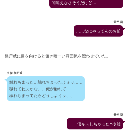
間違えなさそうだけど…
天竺 葵
……なにやってんのお前
橋戸威に目を向けると俯き暗ーい雰囲気を漂わせていた。
久保 橋戸威
触れちまった…触れちまったよォッ……
穢れてねぇかな、、俺が触れて
穢れちまってたらどうしようッ、、
天竺 葵
……僕キスしちゃった〜((嘘