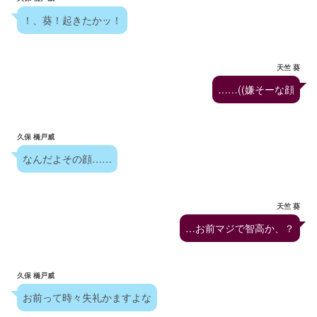
！、葵！起きたかッ！
天竺 葵
……((嫌そーな顔
久保 橋戸威
なんだよその顔……
天竺 葵
…お前マジで智高か、？
久保 橋戸威
お前って時々失礼かますよな