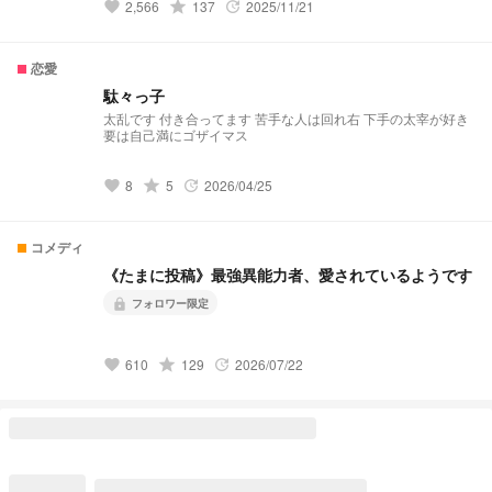
いと思うけどね☆ 最低でも1日1枚描く！！ 文スト、ボーカロ
grade
2,566
137
2025/11/21
favorite
update
イド、オリキャラ等。 リクエストあったらリクエスト箱へ
GO！！
恋愛
駄々っ子
太乱です 付き合ってます 苦手な人は回れ右 下手の太宰が好き
要は自己満にゴザイマス
grade
8
5
2026/04/25
favorite
update
コメディ
《たまに投稿》最強異能力者、愛されているようです
フォロワー限定
lock
grade
610
129
2026/07/22
favorite
update