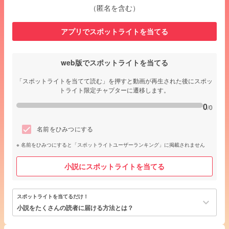
（匿名を含む）
アプリでスポットライトを当てる
web版でスポットライトを当てる
「スポットライトを当てて読む」を押すと動画が再生された後にスポッ
トライト限定チャプターに遷移します。
0
/0
名前をひみつにする
名前をひみつにすると「スポットライトユーザーランキング」に掲載されません
小説にスポットライトを当てる
スポットライトを当てるだけ！
keyboard_arrow_down
小説をたくさんの読者に届ける方法とは？