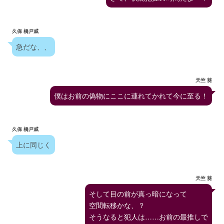
久保 橋戸威
急だな、、
天竺 葵
僕はお前の偽物にここに連れてかれて今に至る！
久保 橋戸威
上に同じく
天竺 葵
そして目の前が真っ暗になって
空間転移かな、？
そうなると犯人は……お前の最推しで