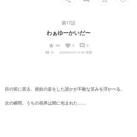
第17話
わぁゆーかいだー
start
favorite
insert_comment
66
2
4
visibility
91
2026/01/24 12:50 更新
目の前に居る、彼奴の姿をした誰かが不敵な笑みを浮かべる。
次の瞬間、うちの視界は闇に包まれた……