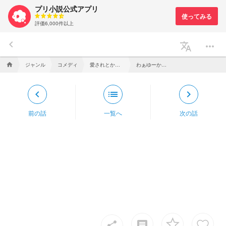
プリ小説公式アプリ
評価6,000件以上
keyboard_arrow_left
translate
more_horiz
ジャンル
コメディ
愛されとかうちらを殺すおつもりで？
わぁゆーかいだー
home
keyboard_arrow_left
list
keyboard_arrow_right
前の話
一覧へ
次の話
insert_comment
share