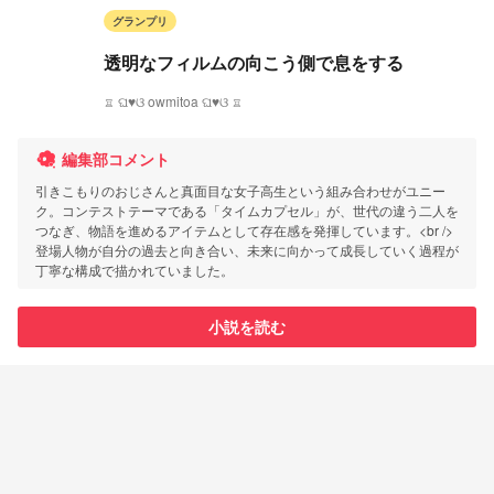
グランプリ
透明なフィルムの向こう側で息をする
♖ ଘ♥ଓ owmitoa ଘ♥ଓ ♖
編集部コメント
引きこもりのおじさんと真面目な女子高生という組み合わせがユニー
ク。コンテストテーマである「タイムカプセル」が、世代の違う二人を
つなぎ、物語を進めるアイテムとして存在感を発揮しています。<br />
登場人物が自分の過去と向き合い、未来に向かって成長していく過程が
丁寧な構成で描かれていました。
小説を読む