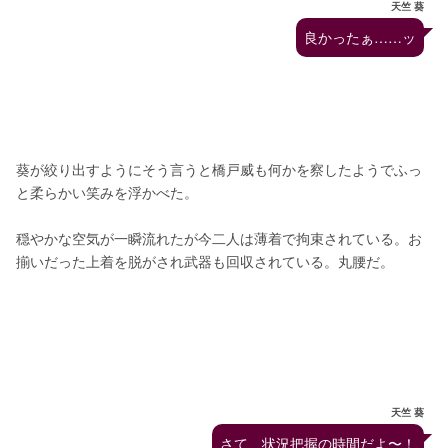
天竺 葵
良かったぁ……ッ
葵が絞り出すようにそう言うと橋戸威も何かを察したようでふっ
と柔らかい笑みを浮かべた。
穏やかな空気が一瞬流れたが今二人は薄着で拘束されている。お
揃いだった上着を脱がされ武器も回収されている。丸腰だ。
天竺 葵
さて、状況把握の時間だよ〜！