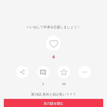
いいねして作者を応援しましょう！
4
insert_comment
share
more_horiz
2
66
第18話 意外と頭が良い？？？
次の話を読む