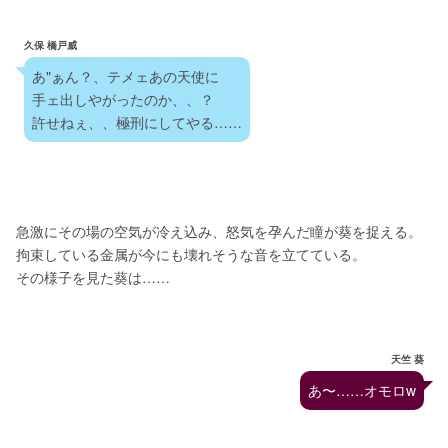
久保 橋戸威
あ"ぁん？、テメェあの天使に
手ェ出しやがったのか、、？
許せねぇ、、極刑にしてやる……
急激にその場の空気が冷え込み、怒気を孕んだ瞳が葵を捉える。
拘束している金属が今にも壊れそうな音を立てている。
その様子を見た葵は……
天竺 葵
あ〜……オモロw