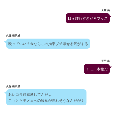
天竺 葵
目ぇ腫れすぎだろブッス
久保 橋戸威
殴っていい？今ならこの拘束ブチ壊せる気がする
天竺 葵
！……本物だ
久保 橋戸威
おいコラ何感激してんだよ
こちとらテメェへの殺意が溢れそうなんだが？