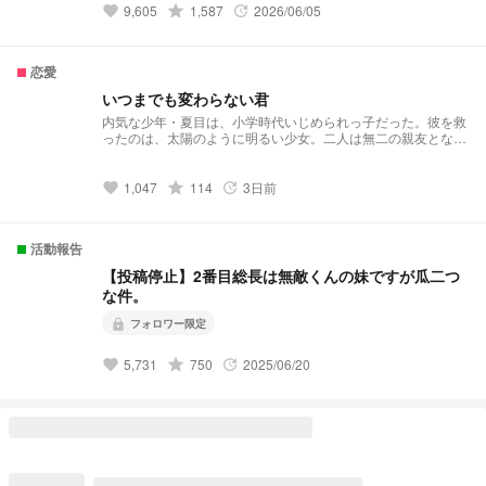
grade
9,605
1,587
2026/06/05
favorite
update
恋愛
いつまでも変わらない君
内気な少年・夏目は、小学時代いじめられっ子だった。彼を救
ったのは、太陽のように明るい少女。二人は無二の親友となる
が、夏目は誰にも言えない秘密を抱えていた。それは、妖が見
えること。しかし、少女は突然引っ越してしまう。数年後、高
校生になった夏目は転校先で信じられない光景を目にする。そ
grade
1,047
114
3日前
favorite
update
こにいたのは、面影を残しつつも、どこか儚げな雰囲気を纏っ
た少女だった。再会を喜ぶ夏目だったが、少女は夏目のことを
覚えていない。戸惑いつつも惹かれていく夏目は、少女の記憶
活動報告
を取り戻そうとするうちに、彼女が抱える秘密と、妖にまつわ
る事件に巻き込まれていく。
【投稿停止】2番目総長は無敵くんの妹ですが瓜二つ
な件。
フォロワー限定
lock
grade
5,731
750
2025/06/20
favorite
update