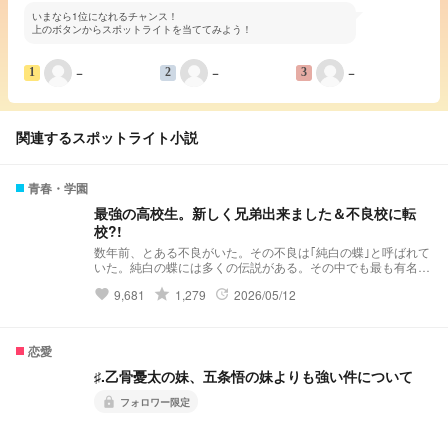
いまなら1位になれるチャンス！
上のボタンからスポットライトを当ててみよう！
−
−
−
1
2
3
関連するスポットライト小説
青春・学園
最強の高校生。新しく兄弟出来ました＆不良校に転
校?!
数年前、とある不良がいた。その不良は｢純白の蝶｣と呼ばれて
いた。純白の蝶には多くの伝説がある。その中でも最も有名な
伝説……それは｢violent破滅｣これはviolentという極悪非道な不
grade
9,681
1,279
2026/05/12
favorite
update
良グループを1人で潰したという伝説だ。 そんな伝説を持って
いる純白の蝶はと言うと··········· 夢主:はぁ？！再婚？！ 夢主:新
しい兄弟？！ 夢主:バリバリ不良校じゃねぇかよ!!! 最強の高校
生。新しく兄弟出来ました＆不良校に転校?! 𝕤𝕥𝕒𝕣𝕥 ⚠︎パクリ
恋愛
❌(似ているものがあってもパクリではありません。)口調迷
子。
♯.乙骨憂太の妹、五条悟の妹よりも強い件について
フォロワー限定
lock