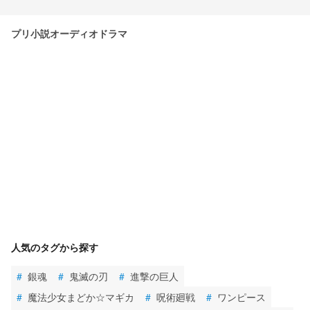
プリ小説オーディオドラマ
人気のタグから探す
#
銀魂
#
鬼滅の刃
#
進撃の巨人
#
魔法少女まどか☆マギカ
#
呪術廻戦
#
ワンピース