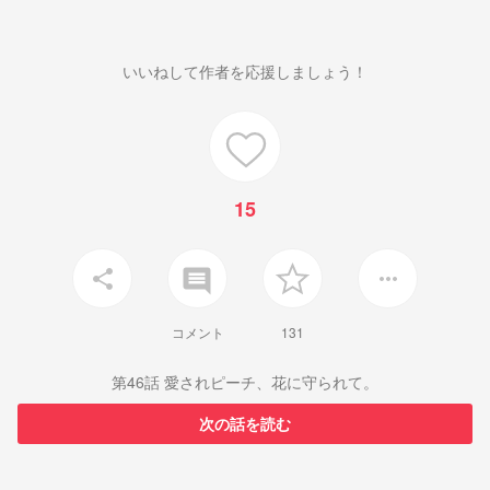
いいねして作者を応援しましょう！
15
insert_comment
share
more_horiz
コメント
131
第46話 愛されピーチ、花に守られて。
次の話を読む