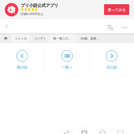
プリ小説公式アプリ
評価6,000件以上
keyboard_arrow_left
translate
more_horiz
ジャンル
コメディ
唯一無二のスーパーアイドル（timelesz ver.）
26歳、最後の日
home
keyboard_arrow_left
list
keyboard_arrow_right
前の話
一覧へ
次の話
insert_comment
share