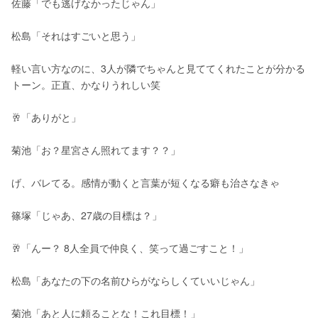
佐藤「でも逃げなかったじゃん」
松島「それはすごいと思う」
軽い言い方なのに、3人が隣でちゃんと見ててくれたことが分かる
トーン。正直、かなりうれしい笑
🥂「ありがと」
菊池「お？星宮さん照れてます？？」
げ、バレてる。感情が動くと言葉が短くなる癖も治さなきゃ
篠塚「じゃあ、27歳の目標は？」
🥂「んー？ 8人全員で仲良く、笑って過ごすこと！」
松島「あなたの下の名前ひらがならしくていいじゃん」
菊池「あと人に頼ることな！これ目標！」