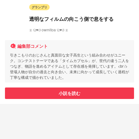
グランプリ
透明なフィルムの向こう側で息をする
♖ ଘ♥ଓ owmitoa ଘ♥ଓ ♖
編集部コメント
引きこもりのおじさんと真面目な女子高生という組み合わせがユニー
ク。コンテストテーマである「タイムカプセル」が、世代の違う二人を
つなぎ、物語を進めるアイテムとして存在感を発揮しています。<br />
登場人物が自分の過去と向き合い、未来に向かって成長していく過程が
丁寧な構成で描かれていました。
小説を読む