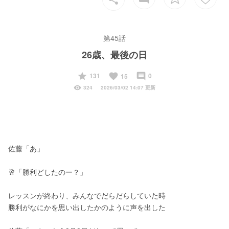
第45話
26歳、最後の日
start
favorite
insert_comment
131
0
15
visibility
324
2026/03/02 14:07 更新
佐藤「あ」
🥂「勝利どしたのー？」
レッスンが終わり、みんなでだらだらしていた時
勝利がなにかを思い出したかのように声を出した