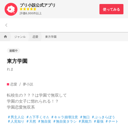
プリ小説公式アプリ
評価6,000件以上
keyboard_arrow_left
ジャンル
恋愛
東方学園
home
連載中
東方学園
れま
恋愛
夢小説
転校生の？？？は学園で無双して
学園の女子に惚れられる！？
学園恋愛無双系
#
男主人公
#
⚠下手くそ⚠
#
キャラ崩壊注意
#
無口
#
ぶっきらぼう
#
人見知り
#
天然
#
無自覚
#
無自覚タラシ
#
異能力
#
最強
#
チート