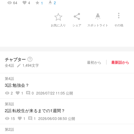
64
4
2
1
visibility
favorite
grade
highlight
more_vert
share
highlight
お気に入り
シェア
スポットライト
その他
チャプター
help_outline
最初から
最新話から
全4話
1,494文字
create
第4話
3話:勉強会？
2
1
0
2026/07/22 11:05 公開
visibility
favorite
comment
第3話
2話:転校生が来るまでの1週間？
15
1
1
2026/06/03 08:50 公開
visibility
favorite
comment
第2話