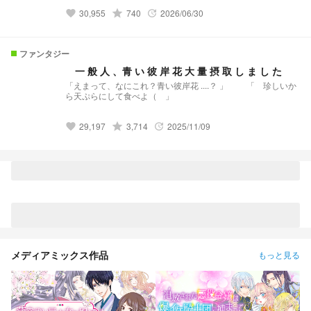
(かもしれない)話 ____ 目次 プロローグ『グールの住む学園』
30,955
grade
740
2026/06/30
第2話〜第19話 EP1『願いを叶える男』第20話〜第61話
favorite
update
EP2『死者からの生配信』第62話〜第92話 EP3 『海より来た
るモノ』第93話〜第120話 EP4『学園の人喰いカジノ』第121
話〜第159話 EP5 『呪いの花一匁』第160話〜第188話 EP6
ファンタジー
『小さな逃亡者』第189話〜第227話 EP7 『生ける屍の解剖記
録』第228話〜第270話 EP8 『帰り道のないオークション』第
一 般 人 、青 い 彼 岸 花 大 量 摂 取 し ま し た
271話〜297話 EP9『死者の楽園』第298話〜第322話
「えまって、なにこれ？青い彼岸花 ....？ 」 「 珍しいか
EP10『惨劇は紅茶と共に』第323話〜第343話 EP11『独房に
ら天ぷらにして食べよ（ 」
訪れる殺意』第344話〜第366話 EP12『ネコが鳴く牧場』第
367話〜第397話 EP13『仮面舞踏会殺人事件』第398話〜第
428話 EP14『死にたがりへの処方箋』第429話〜第457話
29,197
grade
3,714
2025/11/09
favorite
update
EP15『お化け屋敷幽霊奇譚』第458話〜第486話 EP16『吉凶
を告げる街』第487話〜第516話 EP17『Waves of Love』第
517話〜第551話 EP18『七夕の迷い子」第552話〜第582話
EP19『神隠しホームルーム』第583話〜第613話 EP20『禁じ
られた三角海域』第614話〜 EP21 『誰がロビンを殺したか？
(前編)』 EP22『誰がロビンを殺したか？(後半)』
メディアミックス作品
もっと見る