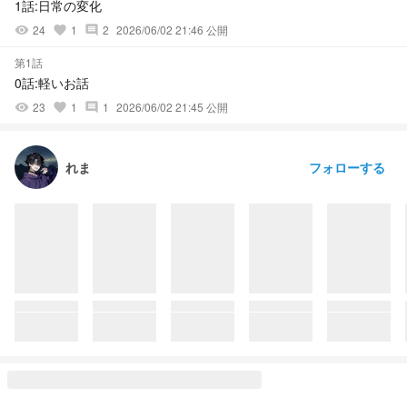
1話:日常の変化
24
1
2
2026/06/02 21:46 公開
visibility
favorite
comment
第1話
0話:軽いお話
23
1
1
2026/06/02 21:45 公開
visibility
favorite
comment
フォローする
れま