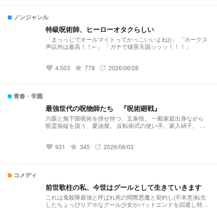
ノンジャンル
特級呪術師、ヒーローオタクらしい
「まっっじでオールマイトってかっこいいよね))」 「ホークス
声以外は最高！！⇽」 「ガチで雄英天国ッッッ！！！」
4,503
grade
778
2026/06/28
favorite
update
青春・学園
最強世代の呪物師たち 『呪術廻戦』
六眼と無下限呪術を併せ持つ、五条悟。 一般家庭出身ながら
呪霊操縦を扱う、夏油傑。 反転術式の使い手、家入硝子。 翠
眼と十種影法術と無下限呪術を併せ持つ、赤弥百合奈。 彼ら
は呪術高専史上、最強の黄金世代といわれていた。 と同時に
931
grade
345
2026/06/03
____________ 夜「お前らいい加減にしろ！！」 とんでもな
favorite
update
い問題児集団でもあった。
コメディ
前世歌柱の私、今世はグールとして生きていきます
これは鬼殺隊最強と呼ばれ死の間際悪魔と契約し(不本意)転生
したちょっぴりアホなグール少女がバッドエンドを回避し特待
生もグールも全員救ってハッピーエンドの大団円に持っていく