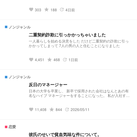
えたまま前を向こうとする主と、不器用ながらも彼女を支える
彼。 失くしたものよりも大切な存在を見つける物語が始ま
る。
grade
303
188
4日前
favorite
update
ノンジャンル
二重契約詐欺に引っかかっちゃいました
一人暮らしを始める決意をした だけど二重契約の詐欺に引っ
かかってしまって 7人の男の人と住むことになりました
grade
4,451
468
1日前
favorite
update
ノンジャンル
反日のマネージャー
日本の大学を卒業し、 新卒で採用された会社はなんとあの有
名なハイブ マネージャーをすることになった。 私が入社する
と同時にデビューをしたグループ enhypen。そのマネージャ
ーをするのかと思いきや辞令はbtsのマネージャーだった。 挨
拶をして1日まで気づいたこと。 彼らは反日だった。
grade
11,408
844
2026/05/11
favorite
update
恋愛
彼氏のせいで貧血気味な件について。