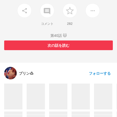
insert_comment
share
more_horiz
コメント
282
第40話 🐱
次の話を読む
フォローする
プリン🍮