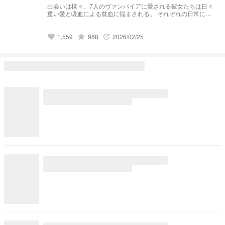
出会いは様々、7人のヴァンパイアに愛される彼女たちは日々
重い愛と吸血による貧血に悩まされる。 それぞれの日常につ
いてここでは覗いていこうと思います。 ※短編集的な感じで
す。
grade
1,559
988
2026/02/25
favorite
update