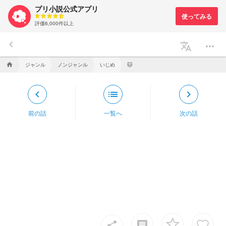
プリ小説公式アプリ
評価6,000件以上
keyboard_arrow_left
translate
more_horiz
ジャンル
ノンジャンル
いじめ
home
🐱
keyboard_arrow_left
list
keyboard_arrow_right
前の話
一覧へ
次の話
insert_comment
share