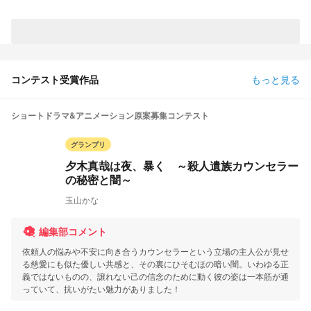
コンテスト受賞作品
もっと見る
ショートドラマ&アニメーション原案募集コンテスト
グランプリ
夕木真哉は夜、暴く ～殺人遺族カウンセラー
の秘密と闇～
玉山かな
編集部コメント
依頼人の悩みや不安に向き合うカウンセラーという立場の主人公が見せ
る慈愛にも似た優しい共感と、その裏にひそむほの暗い闇。いわゆる正
義ではないものの、譲れない己の信念のために動く彼の姿は一本筋が通
っていて、抗いがたい魅力がありました！