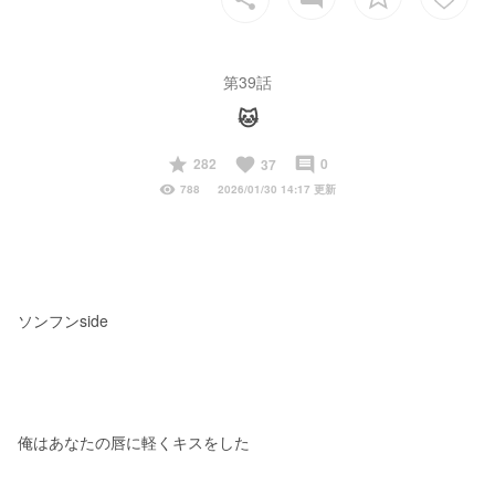
第39話
🐱
start
favorite
insert_comment
282
0
37
visibility
788
2026/01/30 14:17 更新
ソンフンside
俺はあなたの唇に軽くキスをした