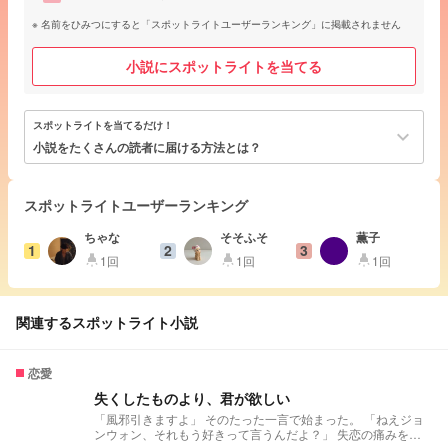
名前をひみつにすると「スポットライトユーザーランキング」に掲載されません
小説にスポットライトを当てる
スポットライトを当てるだけ！
keyboard_arrow_down
小説をたくさんの読者に届ける方法とは？
スポットライトユーザーランキング
ちゃな
そそふそ
薫子
1
2
3
1回
1回
1回
highlight
highlight
highlight
関連するスポットライト小説
恋愛
失くしたものより、君が欲しい
「風邪引きますよ」 そのたった一言で始まった。 「ねえジョ
ンウォン、それもう好きって言うんだよ？」 失恋の痛みを抱