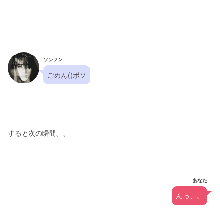
ソンフン
ごめん((ボソ
すると次の瞬間、、
あなた
んっ、。