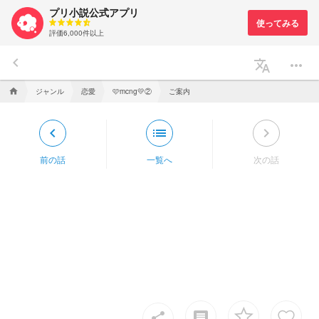
プリ小説公式アプリ
評価6,000件以上
keyboard_arrow_left
translate
more_horiz
ジャンル
恋愛
🩷mcng💛②
ご案内
home
keyboard_arrow_left
list
keyboard_arrow_right
前の話
一覧へ
次の話
insert_comment
share