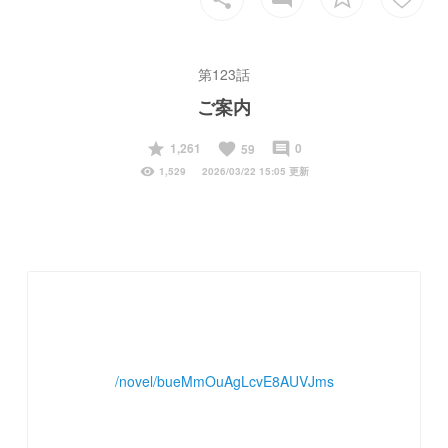
第123話
ご案内
start
favorite
insert_comment
1,261
0
59
visibility
1,529
2026/03/22 15:05 更新
/novel/bueMmOuAgLcvE8AUVJms