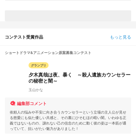
コンテスト受賞作品
もっと見る
ショートドラマ&アニメーション原案募集コンテスト
グランプリ
夕木真哉は夜、暴く ～殺人遺族カウンセラー
の秘密と闇～
玉山かな
編集部コメント
依頼人の悩みや不安に向き合うカウンセラーという立場の主人公が見せ
る慈愛にも似た優しい共感と、その裏にひそむほの暗い闇。いわゆる正
義ではないものの、譲れない己の信念のために動く彼の姿は一本筋が通
っていて、抗いがたい魅力がありました！