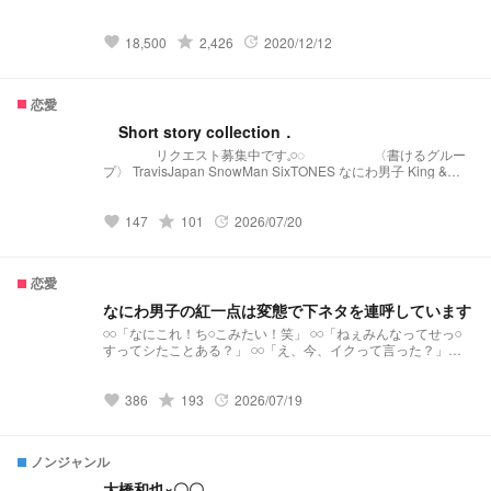
にも有名なグループがいた BEASTとNights 平和だった私の暮
らしは 一気に変化していった＿＿＿ SnowMan main
grade
18,500
2,426
2020/12/12
favorite
update
恋愛
Short story collection．
リクエスト募集中です‪𓈒𓏸◌‬ 〈書けるグルー
プ〉 TravisJapan SnowMan SixTONES なにわ男子 King &
Prince 等 〈NG❌〉 死ネタ R18 病気ネタ
grade
147
101
2026/07/20
favorite
update
恋愛
なにわ男子の紅一点は変態で下ネタを連呼しています
𓏸𓏸「なにこれ！ち𓏸こみたい！笑」 𓏸𓏸「ねぇみんなってせっ𓏸
すってシたことある？」 𓏸𓏸「え、今、イクって言った？」
𓏸𓏸「ねぇ、シャンプーってさ白いからせいえきみたいじゃな
い？笑」 なにわ男子の紅一点は変態で下ネタを連呼してます
《目標》 ☆50♡100
grade
386
193
2026/07/19
favorite
update
ノンジャンル
大橋和也×〇〇