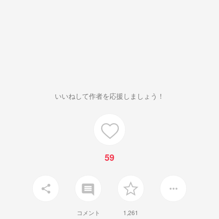
いいねして作者を応援しましょう！
59
insert_comment
share
more_horiz
コメント
1,261