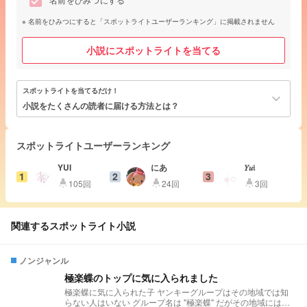
名前をひみつにする
名前をひみつにすると「スポットライトユーザーランキング」に掲載されません
小説にスポットライトを当てる
スポットライトを当てるだけ！
keyboard_arrow_down
小説をたくさんの読者に届ける方法とは？
スポットライトユーザーランキング
YUI
にあ
𝑌𝑢𝔦
1
2
3
105回
24回
3回
highlight
highlight
highlight
関連するスポットライト小説
ノンジャンル
極楽蝶のトップに気に入られました
極楽蝶に気に入られた子 ヤンキーグループはその地域では知
らない人はいない グループ名は "極楽蝶" だがその地域には他