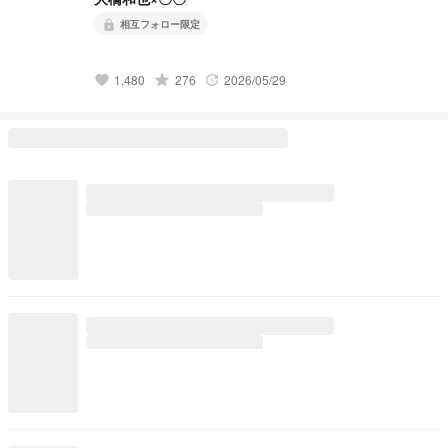
相互フォロー限定
lock
grade
1,480
276
2026/05/29
favorite
update